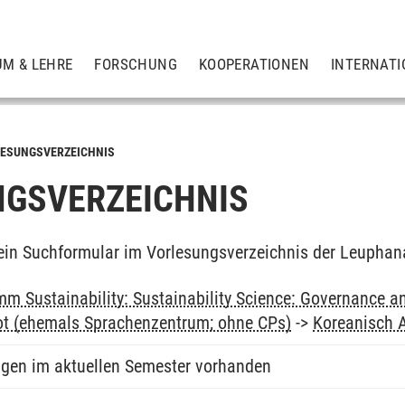
UM & LEHRE
FORSCHUNG
KOOPERATIONEN
INTERNATI
ESUNGSVERZEICHNIS
GSVERZEICHNIS
ein Suchformular im Vorlesungsverzeichnis der Leuphan
m Sustainability: Sustainability Science: Governance a
ot (ehemals Sprachenzentrum; ohne CPs)
->
Koreanisch 
ngen im aktuellen Semester vorhanden