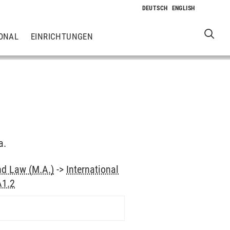
ONAL
EINRICHTUNGEN
a.
nd Law (M.A.)
->
International
A1.2