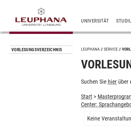
UNIVERSITÄT
STUDI
LEUPHANA
SERVICE
VORL
VORLESUNGSVERZEICHNIS
VORLESUN
Suchen Sie
hier
über 
Start
>
Masterprogram
Center: Sprachangeb
Keine Veranstaltu