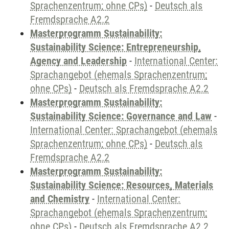
Sprachenzentrum; ohne CPs)
-
Deutsch als
Fremdsprache A2.2
Masterprogramm Sustainability:
Sustainability Science: Entrepreneurship,
Agency and Leadership
-
International Center:
Sprachangebot (ehemals Sprachenzentrum;
ohne CPs)
-
Deutsch als Fremdsprache A2.2
Masterprogramm Sustainability:
Sustainability Science: Governance and Law
-
International Center: Sprachangebot (ehemals
Sprachenzentrum; ohne CPs)
-
Deutsch als
Fremdsprache A2.2
Masterprogramm Sustainability:
Sustainability Science: Resources, Materials
and Chemistry
-
International Center:
Sprachangebot (ehemals Sprachenzentrum;
ohne CPs)
-
Deutsch als Fremdsprache A2.2