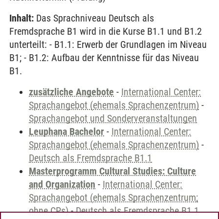
Inhalt:
Das Sprachniveau Deutsch als
Fremdsprache B1 wird in die Kurse B1.1 und B1.2
unterteilt: - B1.1: Erwerb der Grundlagen im Niveau
B1; - B1.2: Aufbau der Kenntnisse für das Niveau
B1.
zusätzliche Angebote
-
International Center:
Sprachangebot (ehemals Sprachenzentrum)
-
Sprachangebot und Sonderveranstaltungen
Leuphana Bachelor
-
International Center:
Sprachangebot (ehemals Sprachenzentrum)
-
Deutsch als Fremdsprache B1.1
Masterprogramm Cultural Studies: Culture
and Organization
-
International Center:
Sprachangebot (ehemals Sprachenzentrum;
ohne CPs)
-
Deutsch als Fremdsprache B1.1