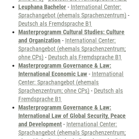
Leuphana Bachelor
-
International Center:
Sprachangebot (ehemals Sprachenzentrum)
-
Deutsch als Fremdsprache B1
Masterprogramm Cultural Studies: Culture
and Organization
-
International Center:
Sprachangebot (ehemals Sprachenzentrum;
ohne CPs)
-
Deutsch als Fremdsprache B1
Masterprogramm Governance & Law:
International Economic Law
-
International
Center: Sprachangebot (ehemals
Sprachenzentrum; ohne CPs)
-
Deutsch als
Fremdsprache B1
Masterprogramm Governance & Law:
International Law of Global Security, Peace
and Development
-
International Center:
Sprachangebot (ehemals Sprachenzentrum;