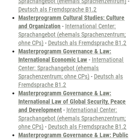
Sprachangebot (ehemals Sprachenzentrum)
-
Deutsch als Fremdsprache B1.2
Masterprogramm Cultural Studies: Culture
and Organization
-
International Center:
Sprachangebot (ehemals Sprachenzentrum;
ohne CPs)
-
Deutsch als Fremdsprache B1.2
Masterprogramm Governance & Law:
International Economic Law
-
International
Center: Sprachangebot (ehemals
Sprachenzentrum; ohne CPs)
-
Deutsch als
Fremdsprache B1.2
Masterprogramm Governance & Law:
International Law of Global Security, Peace
and Development
-
International Center:
Sprachangebot (ehemals Sprachenzentrum;
ohne CPs)
-
Deutsch als Fremdsprache B1.2
Masterprogramm Governance & Law: Public