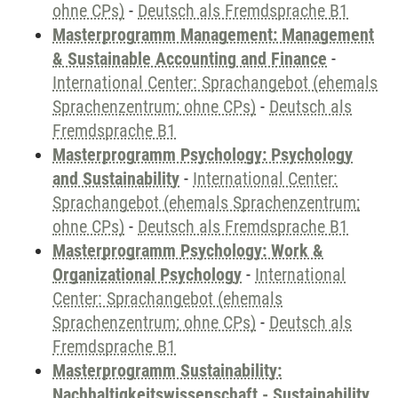
ohne CPs)
-
Deutsch als Fremdsprache B1
Masterprogramm Management: Management
& Sustainable Accounting and Finance
-
International Center: Sprachangebot (ehemals
Sprachenzentrum; ohne CPs)
-
Deutsch als
Fremdsprache B1
Masterprogramm Psychology: Psychology
and Sustainability
-
International Center:
Sprachangebot (ehemals Sprachenzentrum;
ohne CPs)
-
Deutsch als Fremdsprache B1
Masterprogramm Psychology: Work &
Organizational Psychology
-
International
Center: Sprachangebot (ehemals
Sprachenzentrum; ohne CPs)
-
Deutsch als
Fremdsprache B1
Masterprogramm Sustainability:
Nachhaltigkeitswissenschaft - Sustainability