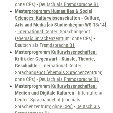
ohne CPs)
-
Deutsch als Fremdsprache B1
Masterprogramm Humanities & Social
Sciences: Kulturwissenschaften - Culture,
Arts and Media [ab Studienbeginn WS 13/14]
-
International Center: Sprachangebot
(ehemals Sprachenzentrum; ohne CPs)
-
Deutsch als Fremdsprache B1
Masterprogramm Kulturwissenschaften:
Kritik der Gegenwart - Künste, Theorie,
Geschichte
-
International Center:
Sprachangebot (ehemals Sprachenzentrum;
ohne CPs)
-
Deutsch als Fremdsprache B1
Masterprogramm Kulturwissenschaften:
Medien und Digitale Kulturen
-
International
Center: Sprachangebot (ehemals
Sprachenzentrum; ohne CPs)
-
Deutsch als