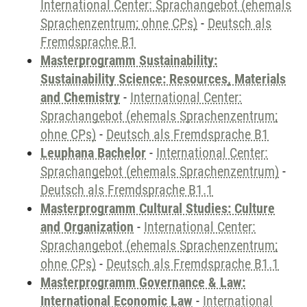
International Center: Sprachangebot (ehemals
Sprachenzentrum; ohne CPs)
-
Deutsch als
Fremdsprache B1
Masterprogramm Sustainability:
Sustainability Science: Resources, Materials
and Chemistry
-
International Center:
Sprachangebot (ehemals Sprachenzentrum;
ohne CPs)
-
Deutsch als Fremdsprache B1
Leuphana Bachelor
-
International Center:
Sprachangebot (ehemals Sprachenzentrum)
-
Deutsch als Fremdsprache B1.1
Masterprogramm Cultural Studies: Culture
and Organization
-
International Center:
Sprachangebot (ehemals Sprachenzentrum;
ohne CPs)
-
Deutsch als Fremdsprache B1.1
Masterprogramm Governance & Law:
International Economic Law
-
International