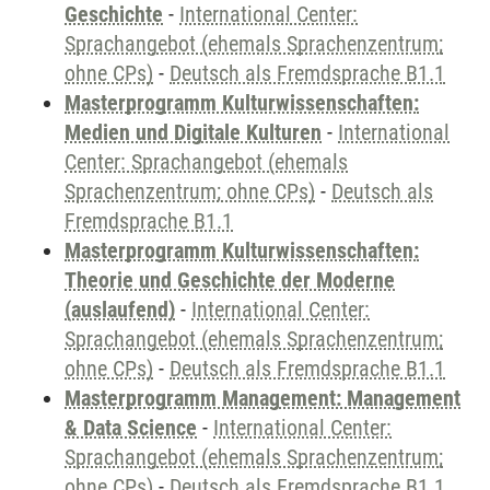
Geschichte
-
International Center:
Sprachangebot (ehemals Sprachenzentrum;
ohne CPs)
-
Deutsch als Fremdsprache B1.1
Masterprogramm Kulturwissenschaften:
Medien und Digitale Kulturen
-
International
Center: Sprachangebot (ehemals
Sprachenzentrum; ohne CPs)
-
Deutsch als
Fremdsprache B1.1
Masterprogramm Kulturwissenschaften:
Theorie und Geschichte der Moderne
(auslaufend)
-
International Center:
Sprachangebot (ehemals Sprachenzentrum;
ohne CPs)
-
Deutsch als Fremdsprache B1.1
Masterprogramm Management: Management
& Data Science
-
International Center:
Sprachangebot (ehemals Sprachenzentrum;
ohne CPs)
-
Deutsch als Fremdsprache B1.1