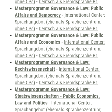
ohne CPs)
-
Deutsch als Fremdsprache B1
Masterprogramm Governance & Law: Public
Affairs and Democracy
-
International Center:
Sprachangebot (ehemals Sprachenzentrum;
ohne CPs)
-
Deutsch als Fremdsprache B1
Masterprogramm Governance & Law: Public
Affairs and Economics
-
International Center:
Sprachangebot (ehemals Sprachenzentrum;
ohne CPs)
-
Deutsch als Fremdsprache B1
Masterprogramm Governance & Law:
Rechtswissenschaft
-
International Center:
Sprachangebot (ehemals Sprachenzentrum;
ohne CPs)
-
Deutsch als Fremdsprache B1
Masterprogramm Governance & Law:
Staatswissenschaften - Public Economics,
Law and Politics
-
International Center:
Sprachangebot (ehemals Sprachenzentrum;