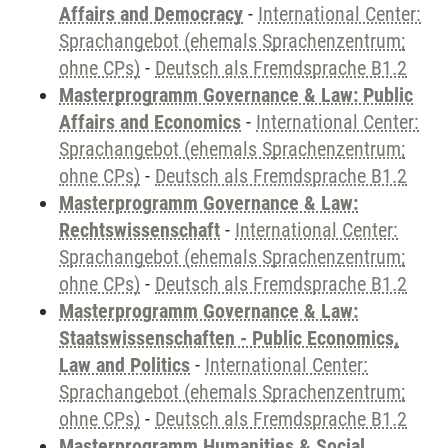
Affairs and Democracy
-
International Center:
Sprachangebot (ehemals Sprachenzentrum;
ohne CPs)
-
Deutsch als Fremdsprache B1.2
Masterprogramm Governance & Law: Public
Affairs and Economics
-
International Center:
Sprachangebot (ehemals Sprachenzentrum;
ohne CPs)
-
Deutsch als Fremdsprache B1.2
Masterprogramm Governance & Law:
Rechtswissenschaft
-
International Center:
Sprachangebot (ehemals Sprachenzentrum;
ohne CPs)
-
Deutsch als Fremdsprache B1.2
Masterprogramm Governance & Law:
Staatswissenschaften - Public Economics,
Law and Politics
-
International Center:
Sprachangebot (ehemals Sprachenzentrum;
ohne CPs)
-
Deutsch als Fremdsprache B1.2
Masterprogramm Humanities & Social