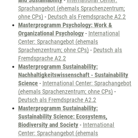
and Sustainability
-
International Center:
Sprachangebot (ehemals Sprachenzentrum;
ohne CPs)
-
Deutsch als Fremdsprache A2.2
Masterprogramm Psychology: Work &
Organizational Psychology
-
International
Center: Sprachangebot (ehemals
Sprachenzentrum; ohne CPs)
-
Deutsch als
Fremdsprache A2.2
Masterprogramm Sustainability:
Nachhaltigkeitswissenschaft - Sustainability
Science
-
International Center: Sprachangebot
(ehemals Sprachenzentrum; ohne CPs)
-
Deutsch als Fremdsprache A2.2
Masterprogramm Sustainability:
Sustainability Science: Ecosystems,
Biodiversity and Society
-
International
Center: Sprachangebot (ehemals