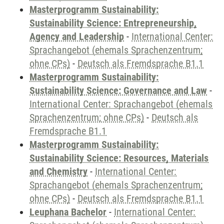
Masterprogramm Sustainability:
Sustainability Science: Entrepreneurship,
Agency and Leadership
-
International Center:
Sprachangebot (ehemals Sprachenzentrum;
ohne CPs)
-
Deutsch als Fremdsprache B1.1
Masterprogramm Sustainability:
Sustainability Science: Governance and Law
-
International Center: Sprachangebot (ehemals
Sprachenzentrum; ohne CPs)
-
Deutsch als
Fremdsprache B1.1
Masterprogramm Sustainability:
Sustainability Science: Resources, Materials
and Chemistry
-
International Center:
Sprachangebot (ehemals Sprachenzentrum;
ohne CPs)
-
Deutsch als Fremdsprache B1.1
Leuphana Bachelor
-
International Center: