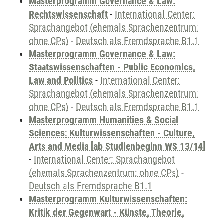
Masterprogramm Governance & Law:
Rechtswissenschaft
-
International Center:
Sprachangebot (ehemals Sprachenzentrum;
ohne CPs)
-
Deutsch als Fremdsprache B1.1
Masterprogramm Governance & Law:
Staatswissenschaften - Public Economics,
Law and Politics
-
International Center:
Sprachangebot (ehemals Sprachenzentrum;
ohne CPs)
-
Deutsch als Fremdsprache B1.1
Masterprogramm Humanities & Social
Sciences: Kulturwissenschaften - Culture,
Arts and Media [ab Studienbeginn WS 13/14]
-
International Center: Sprachangebot
(ehemals Sprachenzentrum; ohne CPs)
-
Deutsch als Fremdsprache B1.1
Masterprogramm Kulturwissenschaften:
Kritik der Gegenwart - Künste, Theorie,