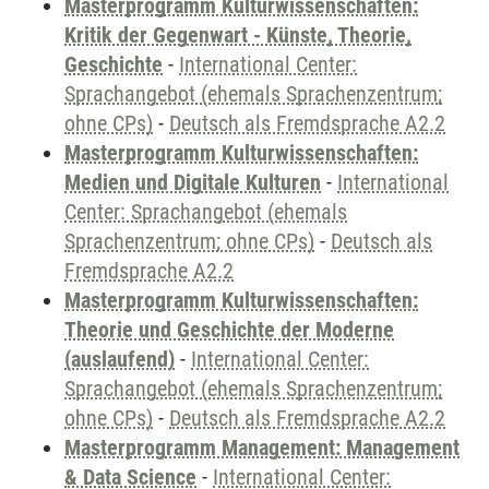
Masterprogramm Kulturwissenschaften:
Kritik der Gegenwart - Künste, Theorie,
Geschichte
-
International Center:
Sprachangebot (ehemals Sprachenzentrum;
ohne CPs)
-
Deutsch als Fremdsprache A2.2
Masterprogramm Kulturwissenschaften:
Medien und Digitale Kulturen
-
International
Center: Sprachangebot (ehemals
Sprachenzentrum; ohne CPs)
-
Deutsch als
Fremdsprache A2.2
Masterprogramm Kulturwissenschaften:
Theorie und Geschichte der Moderne
(auslaufend)
-
International Center:
Sprachangebot (ehemals Sprachenzentrum;
ohne CPs)
-
Deutsch als Fremdsprache A2.2
Masterprogramm Management: Management
& Data Science
-
International Center: