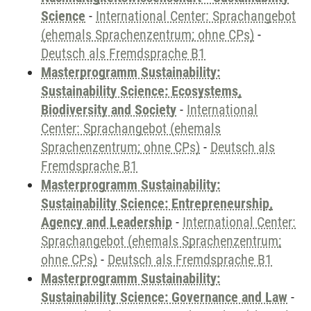
Science
-
International Center: Sprachangebot
(ehemals Sprachenzentrum; ohne CPs)
-
Deutsch als Fremdsprache B1
Masterprogramm Sustainability:
Sustainability Science: Ecosystems,
Biodiversity and Society
-
International
Center: Sprachangebot (ehemals
Sprachenzentrum; ohne CPs)
-
Deutsch als
Fremdsprache B1
Masterprogramm Sustainability:
Sustainability Science: Entrepreneurship,
Agency and Leadership
-
International Center:
Sprachangebot (ehemals Sprachenzentrum;
ohne CPs)
-
Deutsch als Fremdsprache B1
Masterprogramm Sustainability:
Sustainability Science: Governance and Law
-