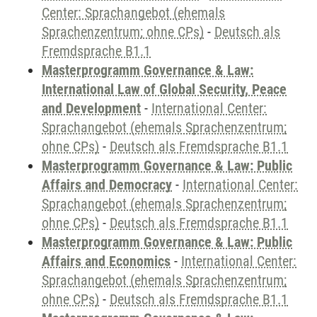
Center: Sprachangebot (ehemals
Sprachenzentrum; ohne CPs)
-
Deutsch als
Fremdsprache B1.1
Masterprogramm Governance & Law:
International Law of Global Security, Peace
and Development
-
International Center:
Sprachangebot (ehemals Sprachenzentrum;
ohne CPs)
-
Deutsch als Fremdsprache B1.1
Masterprogramm Governance & Law: Public
Affairs and Democracy
-
International Center:
Sprachangebot (ehemals Sprachenzentrum;
ohne CPs)
-
Deutsch als Fremdsprache B1.1
Masterprogramm Governance & Law: Public
Affairs and Economics
-
International Center:
Sprachangebot (ehemals Sprachenzentrum;
ohne CPs)
-
Deutsch als Fremdsprache B1.1