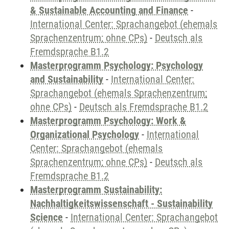
& Sustainable Accounting and Finance
-
International Center: Sprachangebot (ehemals
Sprachenzentrum; ohne CPs)
-
Deutsch als
Fremdsprache B1.2
Masterprogramm Psychology: Psychology
and Sustainability
-
International Center:
Sprachangebot (ehemals Sprachenzentrum;
ohne CPs)
-
Deutsch als Fremdsprache B1.2
Masterprogramm Psychology: Work &
Organizational Psychology
-
International
Center: Sprachangebot (ehemals
Sprachenzentrum; ohne CPs)
-
Deutsch als
Fremdsprache B1.2
Masterprogramm Sustainability:
Nachhaltigkeitswissenschaft - Sustainability
Science
-
International Center: Sprachangebot