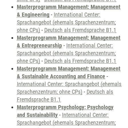
Masterprogramm Management: Management
& Engineering
-
International Center:
Sprachangebot (ehemals Sprachenzentrum;
ohne CPs)
-
Deutsch als Fremdsprache B1.1
Masterprogramm Management: Management
& Entrepreneurship
-
International Center:
Sprachangebot (ehemals Sprachenzentrum;
ohne CPs)
-
Deutsch als Fremdsprache B1.1
Masterprogramm Management: Management
& Sustainable Accounting and Finance
-
International Center: Sprachangebot (ehemals
Sprachenzentrum; ohne CPs)
-
Deutsch als
Fremdsprache B1.1
Masterprogramm Psychology: Psychology
and Sustainability
-
International Center:
Sprachangebot (ehemals Sprachenzentrum;