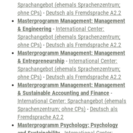
Sprachangebot (ehemals Sprachenzentrum;
ohne CPs)
-
Deutsch als Fremdsprache A2.2
Masterprogramm Management: Management
& Engineering
-
International Center:
Sprachangebot (ehemals Sprachenzentrum;
ohne CPs)
-
Deutsch als Fremdsprache A2.2
Masterprogramm Management: Management
& Entrepreneurship
-
International Center:
Sprachangebot (ehemals Sprachenzentrum;
ohne CPs)
-
Deutsch als Fremdsprache A2.2
Masterprogramm Management: Management
& Sustainable Accounting and Finance
-
International Center: Sprachangebot (ehemals
Sprachenzentrum; ohne CPs)
-
Deutsch als
Fremdsprache A2.2
Masterprogramm Psychology: Psychology