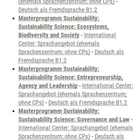
(ehemals Sprachenzentrum; ohne CPs)
-
Deutsch als Fremdsprache B1.2
Masterprogramm Sustainability:
Sustainability Science: Ecosystems,
Biodiversity and Society
-
International
Center: Sprachangebot (ehemals
Sprachenzentrum; ohne CPs)
-
Deutsch als
Fremdsprache B1.2
Masterprogramm Sustainability:
Sustainability Science: Entrepreneurship,
Agency and Leadership
-
International Center:
Sprachangebot (ehemals Sprachenzentrum;
ohne CPs)
-
Deutsch als Fremdsprache B1.2
Masterprogramm Sustainability:
Sustainability Science: Governance and Law
-
International Center: Sprachangebot (ehemals
Sprachenzentrum; ohne CPs)
-
Deutsch als