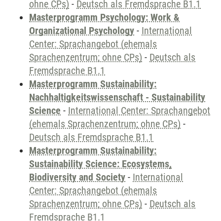
ohne CPs)
-
Deutsch als Fremdsprache B1.1
Masterprogramm Psychology: Work &
Organizational Psychology
-
International
Center: Sprachangebot (ehemals
Sprachenzentrum; ohne CPs)
-
Deutsch als
Fremdsprache B1.1
Masterprogramm Sustainability:
Nachhaltigkeitswissenschaft - Sustainability
Science
-
International Center: Sprachangebot
(ehemals Sprachenzentrum; ohne CPs)
-
Deutsch als Fremdsprache B1.1
Masterprogramm Sustainability:
Sustainability Science: Ecosystems,
Biodiversity and Society
-
International
Center: Sprachangebot (ehemals
Sprachenzentrum; ohne CPs)
-
Deutsch als
Fremdsprache B1.1