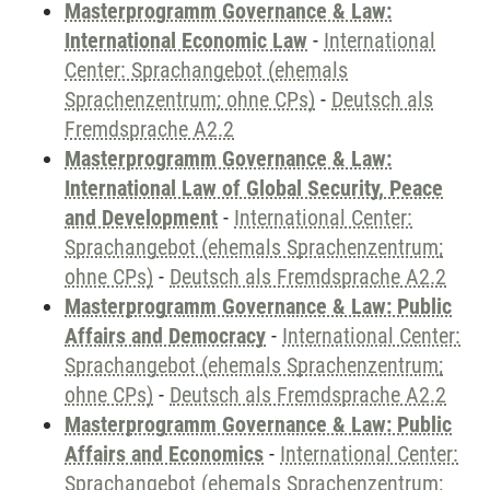
Masterprogramm Governance & Law:
International Economic Law
-
International
Center: Sprachangebot (ehemals
Sprachenzentrum; ohne CPs)
-
Deutsch als
Fremdsprache A2.2
Masterprogramm Governance & Law:
International Law of Global Security, Peace
and Development
-
International Center:
Sprachangebot (ehemals Sprachenzentrum;
ohne CPs)
-
Deutsch als Fremdsprache A2.2
Masterprogramm Governance & Law: Public
Affairs and Democracy
-
International Center:
Sprachangebot (ehemals Sprachenzentrum;
ohne CPs)
-
Deutsch als Fremdsprache A2.2
Masterprogramm Governance & Law: Public
Affairs and Economics
-
International Center:
Sprachangebot (ehemals Sprachenzentrum;