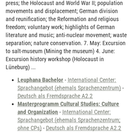
press; the Holocaust and World War II; population
movements and displacement; German division
and reunification; the Reformation and religious
freedom; voluntary work; highlights of German
literature and music; anti-nuclear movement; waste
separation; nature conservation. 7. May: Excursion
to salt-museum (Mining the museum) 4. June:
Excursion history workshop (Holocaust in
Lüneburg) ...
Leuphana Bachelor
-
International Center:
Sprachangebot (ehemals Sprachenzentrum)
-
Deutsch als Fremdsprache A2.2
Masterprogramm Cultural Studies: Culture
and Organization
-
International Center:
Sprachangebot (ehemals Sprachenzentrum;
ohne CPs)
-
Deutsch als Fremdsprache A2.2