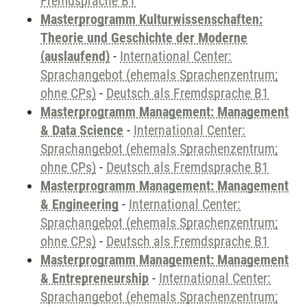
Fremdsprache B1
Masterprogramm Kulturwissenschaften:
Theorie und Geschichte der Moderne
(auslaufend)
-
International Center:
Sprachangebot (ehemals Sprachenzentrum;
ohne CPs)
-
Deutsch als Fremdsprache B1
Masterprogramm Management: Management
& Data Science
-
International Center:
Sprachangebot (ehemals Sprachenzentrum;
ohne CPs)
-
Deutsch als Fremdsprache B1
Masterprogramm Management: Management
& Engineering
-
International Center:
Sprachangebot (ehemals Sprachenzentrum;
ohne CPs)
-
Deutsch als Fremdsprache B1
Masterprogramm Management: Management
& Entrepreneurship
-
International Center:
Sprachangebot (ehemals Sprachenzentrum;