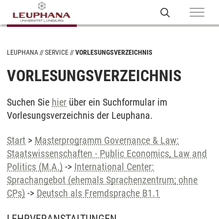
LEUPHANA
SERVICE
VORLESUNGSVERZEICHNIS
VORLESUNGSVERZEICHNIS
Suchen Sie
hier
über ein Suchformular im
Vorlesungsverzeichnis der Leuphana.
Start
>
Masterprogramm Governance & Law:
Staatswissenschaften - Public Economics, Law and
Politics (M.A.)
->
International Center:
Sprachangebot (ehemals Sprachenzentrum; ohne
CPs)
->
Deutsch als Fremdsprache B1.1
LEHRVERANSTALTUNGEN