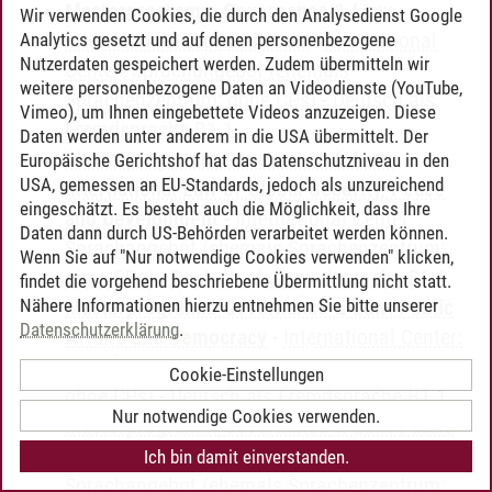
Masterprogramm Governance & Law:
Wir verwenden Cookies, die durch den Analysedienst Google
International Economic Law
-
International
Analytics gesetzt und auf denen personenbezogene
Nutzerdaten gespeichert werden. Zudem übermitteln wir
Center: Sprachangebot (ehemals
weitere personenbezogene Daten an Videodienste (YouTube,
Sprachenzentrum; ohne CPs)
-
Deutsch als
Vimeo), um Ihnen eingebettete Videos anzuzeigen. Diese
Fremdsprache B1.1
Daten werden unter anderem in die USA übermittelt. Der
Masterprogramm Governance & Law:
Europäische Gerichtshof hat das Datenschutzniveau in den
USA, gemessen an EU-Standards, jedoch als unzureichend
International Law of Global Security, Peace
eingeschätzt. Es besteht auch die Möglichkeit, dass Ihre
and Development
-
International Center:
Daten dann durch US-Behörden verarbeitet werden können.
Sprachangebot (ehemals Sprachenzentrum;
Wenn Sie auf "Nur notwendige Cookies verwenden" klicken,
ohne CPs)
-
Deutsch als Fremdsprache B1.1
findet die vorgehend beschriebene Übermittlung nicht statt.
Nähere Informationen hierzu entnehmen Sie bitte unserer
Masterprogramm Governance & Law: Public
Datenschutzerklärung
.
Affairs and Democracy
-
International Center:
Sprachangebot (ehemals Sprachenzentrum;
Cookie-Einstellungen
ohne CPs)
-
Deutsch als Fremdsprache B1.1
Nur notwendige Cookies verwenden.
Masterprogramm Governance & Law: Public
Affairs and Economics
-
International Center:
Ich bin damit einverstanden.
Sprachangebot (ehemals Sprachenzentrum;