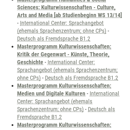
Sciences: Kulturwissenschaften - Culture,
Arts and Media [ab Studienbeginn WS 13/14]
-
International Center: Sprachangebot
(ehemals Sprachenzentrum; ohne CPs)
-
Deutsch als Fremdsprache B1.2
Masterprogramm Kulturwissenschaften:
Kritik der Gegenwart - Künste, Theorie,
Geschichte
-
International Center:
Sprachangebot (ehemals Sprachenzentrum;
ohne CPs)
-
Deutsch als Fremdsprache B1.2
Masterprogramm Kulturwissenschaften:
Medien und Digitale Kulturen
-
International
Center: Sprachangebot (ehemals
Sprachenzentrum; ohne CPs)
-
Deutsch als
Fremdsprache B1.2
Masterprogramm Kulturwissenschaften: