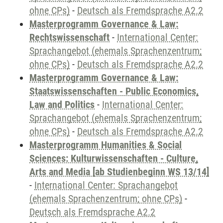
ohne CPs)
-
Deutsch als Fremdsprache A2.2
Masterprogramm Governance & Law:
Rechtswissenschaft
-
International Center:
Sprachangebot (ehemals Sprachenzentrum;
ohne CPs)
-
Deutsch als Fremdsprache A2.2
Masterprogramm Governance & Law:
Staatswissenschaften - Public Economics,
Law and Politics
-
International Center:
Sprachangebot (ehemals Sprachenzentrum;
ohne CPs)
-
Deutsch als Fremdsprache A2.2
Masterprogramm Humanities & Social
Sciences: Kulturwissenschaften - Culture,
Arts and Media [ab Studienbeginn WS 13/14]
-
International Center: Sprachangebot
(ehemals Sprachenzentrum; ohne CPs)
-
Deutsch als Fremdsprache A2.2