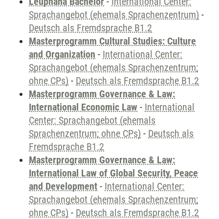
Leuphana Bachelor
-
International Center:
Sprachangebot (ehemals Sprachenzentrum)
-
Deutsch als Fremdsprache B1.2
Masterprogramm Cultural Studies: Culture
and Organization
-
International Center:
Sprachangebot (ehemals Sprachenzentrum;
ohne CPs)
-
Deutsch als Fremdsprache B1.2
Masterprogramm Governance & Law:
International Economic Law
-
International
Center: Sprachangebot (ehemals
Sprachenzentrum; ohne CPs)
-
Deutsch als
Fremdsprache B1.2
Masterprogramm Governance & Law:
International Law of Global Security, Peace
and Development
-
International Center:
Sprachangebot (ehemals Sprachenzentrum;
ohne CPs)
-
Deutsch als Fremdsprache B1.2