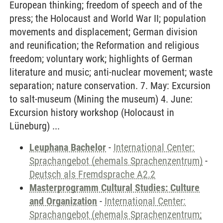
European thinking; freedom of speech and of the
press; the Holocaust and World War II; population
movements and displacement; German division
and reunification; the Reformation and religious
freedom; voluntary work; highlights of German
literature and music; anti-nuclear movement; waste
separation; nature conservation. 7. May: Excursion
to salt-museum (Mining the museum) 4. June:
Excursion history workshop (Holocaust in
Lüneburg) ...
Leuphana Bachelor
-
International Center:
Sprachangebot (ehemals Sprachenzentrum)
-
Deutsch als Fremdsprache A2.2
Masterprogramm Cultural Studies: Culture
and Organization
-
International Center:
Sprachangebot (ehemals Sprachenzentrum;