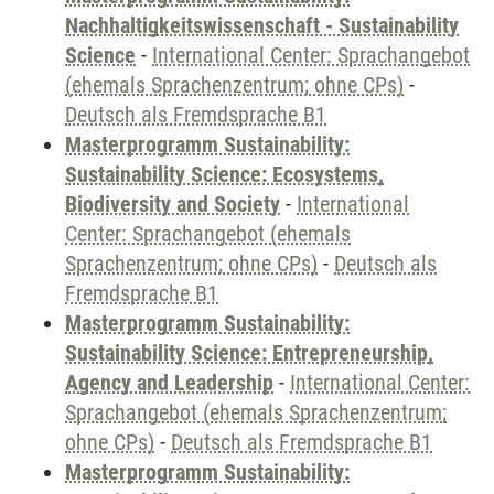
Nachhaltigkeitswissenschaft - Sustainability
Science
-
International Center: Sprachangebot
(ehemals Sprachenzentrum; ohne CPs)
-
Deutsch als Fremdsprache B1
Masterprogramm Sustainability:
Sustainability Science: Ecosystems,
Biodiversity and Society
-
International
Center: Sprachangebot (ehemals
Sprachenzentrum; ohne CPs)
-
Deutsch als
Fremdsprache B1
Masterprogramm Sustainability:
Sustainability Science: Entrepreneurship,
Agency and Leadership
-
International Center:
Sprachangebot (ehemals Sprachenzentrum;
ohne CPs)
-
Deutsch als Fremdsprache B1
Masterprogramm Sustainability: