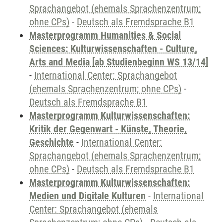
Sprachangebot (ehemals Sprachenzentrum;
ohne CPs)
-
Deutsch als Fremdsprache B1
Masterprogramm Humanities & Social
Sciences: Kulturwissenschaften - Culture,
Arts and Media [ab Studienbeginn WS 13/14]
-
International Center: Sprachangebot
(ehemals Sprachenzentrum; ohne CPs)
-
Deutsch als Fremdsprache B1
Masterprogramm Kulturwissenschaften:
Kritik der Gegenwart - Künste, Theorie,
Geschichte
-
International Center:
Sprachangebot (ehemals Sprachenzentrum;
ohne CPs)
-
Deutsch als Fremdsprache B1
Masterprogramm Kulturwissenschaften:
Medien und Digitale Kulturen
-
International
Center: Sprachangebot (ehemals