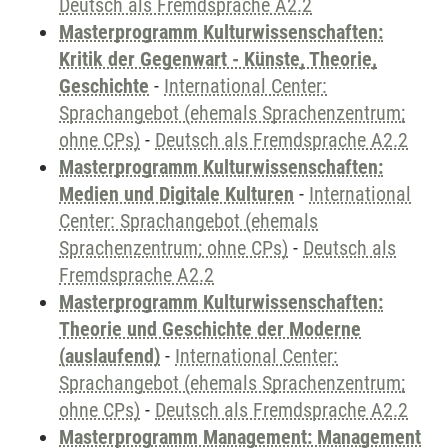
Deutsch als Fremdsprache A2.2
Masterprogramm Kulturwissenschaften:
Kritik der Gegenwart - Künste, Theorie,
Geschichte
-
International Center:
Sprachangebot (ehemals Sprachenzentrum;
ohne CPs)
-
Deutsch als Fremdsprache A2.2
Masterprogramm Kulturwissenschaften:
Medien und Digitale Kulturen
-
International
Center: Sprachangebot (ehemals
Sprachenzentrum; ohne CPs)
-
Deutsch als
Fremdsprache A2.2
Masterprogramm Kulturwissenschaften:
Theorie und Geschichte der Moderne
(auslaufend)
-
International Center:
Sprachangebot (ehemals Sprachenzentrum;
ohne CPs)
-
Deutsch als Fremdsprache A2.2
Masterprogramm Management: Management