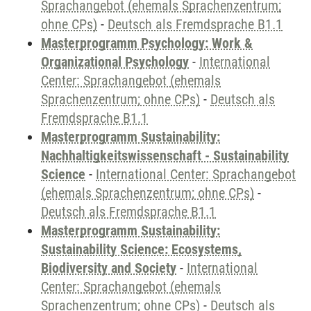
Sprachangebot (ehemals Sprachenzentrum;
ohne CPs)
-
Deutsch als Fremdsprache B1.1
Masterprogramm Psychology: Work &
Organizational Psychology
-
International
Center: Sprachangebot (ehemals
Sprachenzentrum; ohne CPs)
-
Deutsch als
Fremdsprache B1.1
Masterprogramm Sustainability:
Nachhaltigkeitswissenschaft - Sustainability
Science
-
International Center: Sprachangebot
(ehemals Sprachenzentrum; ohne CPs)
-
Deutsch als Fremdsprache B1.1
Masterprogramm Sustainability:
Sustainability Science: Ecosystems,
Biodiversity and Society
-
International
Center: Sprachangebot (ehemals
Sprachenzentrum; ohne CPs)
-
Deutsch als