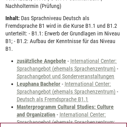
Nachholtermin (Prüfung)
Inhalt:
Das Sprachniveau Deutsch als
Fremdsprache B1 wird in die Kurse B1.1 und B1.2
unterteilt: - B1.1: Erwerb der Grundlagen im Niveau
B1; - B1.2: Aufbau der Kenntnisse für das Niveau
B1.
zusätzliche Angebote
-
International Center:
Sprachangebot (ehemals Sprachenzentrum)
-
Sprachangebot und Sonderveranstaltungen
Leuphana Bachelor
-
International Center:
Sprachangebot (ehemals Sprachenzentrum)
-
Deutsch als Fremdsprache B1.1
Masterprogramm Cultural Studies: Culture
and Organization
-
International Center:
Sprachangebot (ehemals Sprachenzentrum;