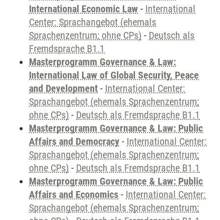
International Economic Law
-
International
Center: Sprachangebot (ehemals
Sprachenzentrum; ohne CPs)
-
Deutsch als
Fremdsprache B1.1
Masterprogramm Governance & Law:
International Law of Global Security, Peace
and Development
-
International Center:
Sprachangebot (ehemals Sprachenzentrum;
ohne CPs)
-
Deutsch als Fremdsprache B1.1
Masterprogramm Governance & Law: Public
Affairs and Democracy
-
International Center:
Sprachangebot (ehemals Sprachenzentrum;
ohne CPs)
-
Deutsch als Fremdsprache B1.1
Masterprogramm Governance & Law: Public
Affairs and Economics
-
International Center:
Sprachangebot (ehemals Sprachenzentrum;