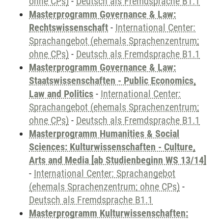
ohne CPs)
-
Deutsch als Fremdsprache B1.1
Masterprogramm Governance & Law:
Rechtswissenschaft
-
International Center:
Sprachangebot (ehemals Sprachenzentrum;
ohne CPs)
-
Deutsch als Fremdsprache B1.1
Masterprogramm Governance & Law:
Staatswissenschaften - Public Economics,
Law and Politics
-
International Center:
Sprachangebot (ehemals Sprachenzentrum;
ohne CPs)
-
Deutsch als Fremdsprache B1.1
Masterprogramm Humanities & Social
Sciences: Kulturwissenschaften - Culture,
Arts and Media [ab Studienbeginn WS 13/14]
-
International Center: Sprachangebot
(ehemals Sprachenzentrum; ohne CPs)
-
Deutsch als Fremdsprache B1.1
Masterprogramm Kulturwissenschaften: