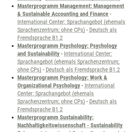
Masterprogramm Management: Management
& Sustainable Accounting and Finance
-
International Center: Sprachangebot (ehemals
Sprachenzentrum; ohne CPs)
-
Deutsch als
Fremdsprache B1.2
Masterprogramm Psychology: Psychology
and Sustainability
-
International Center:
Sprachangebot (ehemals Sprachenzentrum;
ohne CPs)
-
Deutsch als Fremdsprache B1.2
Masterprogramm Psychology: Work &
Organizational Psychology
-
International
Center: Sprachangebot (ehemals
Sprachenzentrum; ohne CPs)
-
Deutsch als
Fremdsprache B1.2
Masterprogramm Sustainability:
Nachhaltigkeitswissenschaft - Sustainability