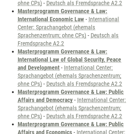
ohne CPs)
-
Deutsch als Fremdsprache A2.2
Masterprogramm Governance & Law:
International Economic Law
-
International
Center: Sprachangebot (ehemals
Sprachenzentrum; ohne CPs)
-
Deutsch als
Fremdsprache A2.2
Masterprogramm Governance & Law:
International Law of Global Security, Peace
and Development
-
International Center:
Sprachangebot (ehemals Sprachenzentrum;
ohne CPs)
-
Deutsch als Fremdsprache A2.2
Masterprogramm Governance & Law: Public
Affairs and Democracy
-
International Center:
Sprachangebot (ehemals Sprachenzentrum;
ohne CPs)
-
Deutsch als Fremdsprache A2.2
Masterprogramm Governance & Law: Public
Affairs and Economics
-
International Center: