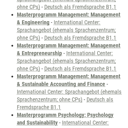
ohne CPs)
-
Deutsch als Fremdsprache B1.1
Masterprogramm Management: Management
& Engineering
-
International Center:
Sprachangebot (ehemals Sprachenzentrum;
ohne CPs)
-
Deutsch als Fremdsprache B1.1
Masterprogramm Management: Management
& Entrepreneurship
-
International Center:
Sprachangebot (ehemals Sprachenzentrum;
ohne CPs)
-
Deutsch als Fremdsprache B1.1
Masterprogramm Management: Management
& Sustainable Accounting and Finance
-
International Center: Sprachangebot (ehemals
Sprachenzentrum; ohne CPs)
-
Deutsch als
Fremdsprache B1.1
Masterprogramm Psychology: Psychology
and Sustainability
-
International Center: