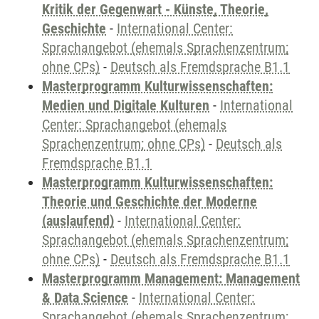
Kritik der Gegenwart - Künste, Theorie,
Geschichte
-
International Center:
Sprachangebot (ehemals Sprachenzentrum;
ohne CPs)
-
Deutsch als Fremdsprache B1.1
Masterprogramm Kulturwissenschaften:
Medien und Digitale Kulturen
-
International
Center: Sprachangebot (ehemals
Sprachenzentrum; ohne CPs)
-
Deutsch als
Fremdsprache B1.1
Masterprogramm Kulturwissenschaften:
Theorie und Geschichte der Moderne
(auslaufend)
-
International Center:
Sprachangebot (ehemals Sprachenzentrum;
ohne CPs)
-
Deutsch als Fremdsprache B1.1
Masterprogramm Management: Management
& Data Science
-
International Center:
Sprachangebot (ehemals Sprachenzentrum;