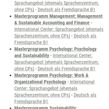
Sprachangebot (ehemals Sprachenzentrum;
ohne CPs)
-
Deutsch als Fremdsprache B1
Masterprogramm Management: Management
& Sustainable Accounting and Finance
-
International Center: Sprachangebot (ehemals
Sprachenzentrum; ohne CPs)
-
Deutsch als
Fremdsprache B1
Masterprogramm Psychology: Psychology
and Sustainability
-
International Center:
Sprachangebot (ehemals Sprachenzentrum;
ohne CPs)
-
Deutsch als Fremdsprache B1
Masterprogramm Psychology: Work &
Organizational Psychology
-
International
Center: Sprachangebot (ehemals
Sprachenzentrum; ohne CPs)
-
Deutsch als
Fremdsprache B1
Masterprogramm Sustainability: