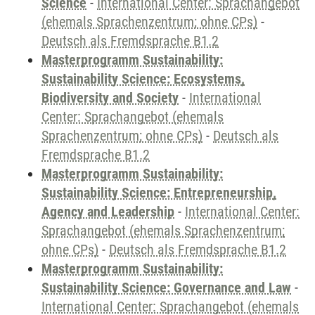
Science
-
International Center: Sprachangebot
(ehemals Sprachenzentrum; ohne CPs)
-
Deutsch als Fremdsprache B1.2
Masterprogramm Sustainability:
Sustainability Science: Ecosystems,
Biodiversity and Society
-
International
Center: Sprachangebot (ehemals
Sprachenzentrum; ohne CPs)
-
Deutsch als
Fremdsprache B1.2
Masterprogramm Sustainability:
Sustainability Science: Entrepreneurship,
Agency and Leadership
-
International Center:
Sprachangebot (ehemals Sprachenzentrum;
ohne CPs)
-
Deutsch als Fremdsprache B1.2
Masterprogramm Sustainability:
Sustainability Science: Governance and Law
-
International Center: Sprachangebot (ehemals