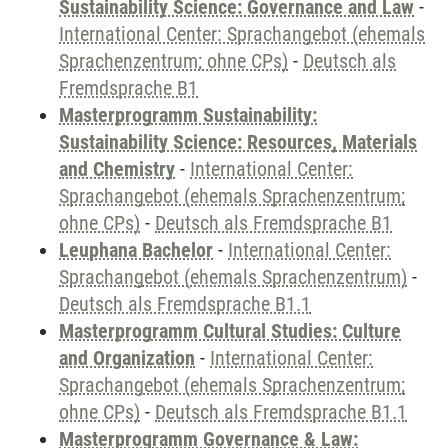
Sustainability Science: Governance and Law
-
International Center: Sprachangebot (ehemals
Sprachenzentrum; ohne CPs)
-
Deutsch als
Fremdsprache B1
Masterprogramm Sustainability:
Sustainability Science: Resources, Materials
and Chemistry
-
International Center:
Sprachangebot (ehemals Sprachenzentrum;
ohne CPs)
-
Deutsch als Fremdsprache B1
Leuphana Bachelor
-
International Center:
Sprachangebot (ehemals Sprachenzentrum)
-
Deutsch als Fremdsprache B1.1
Masterprogramm Cultural Studies: Culture
and Organization
-
International Center:
Sprachangebot (ehemals Sprachenzentrum;
ohne CPs)
-
Deutsch als Fremdsprache B1.1
Masterprogramm Governance & Law: