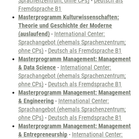
Sprachenzentrum; ohne CPs)
-
Deutsch als
Fremdsprache B1
Masterprogramm Kulturwissenschaften:
Theorie und Geschichte der Moderne
(auslaufend)
-
International Center:
Sprachangebot (ehemals Sprachenzentrum;
ohne CPs)
-
Deutsch als Fremdsprache B1
Masterprogramm Management: Management
& Data Science
-
International Center:
Sprachangebot (ehemals Sprachenzentrum;
ohne CPs)
-
Deutsch als Fremdsprache B1
Masterprogramm Management: Management
& Engineering
-
International Center:
Sprachangebot (ehemals Sprachenzentrum;
ohne CPs)
-
Deutsch als Fremdsprache B1
Masterprogramm Management: Management
& Entrepreneurship
-
International Center: