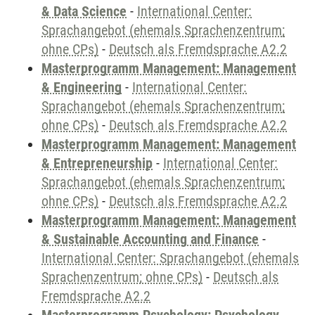
& Data Science
-
International Center:
Sprachangebot (ehemals Sprachenzentrum;
ohne CPs)
-
Deutsch als Fremdsprache A2.2
Masterprogramm Management: Management
& Engineering
-
International Center:
Sprachangebot (ehemals Sprachenzentrum;
ohne CPs)
-
Deutsch als Fremdsprache A2.2
Masterprogramm Management: Management
& Entrepreneurship
-
International Center:
Sprachangebot (ehemals Sprachenzentrum;
ohne CPs)
-
Deutsch als Fremdsprache A2.2
Masterprogramm Management: Management
& Sustainable Accounting and Finance
-
International Center: Sprachangebot (ehemals
Sprachenzentrum; ohne CPs)
-
Deutsch als
Fremdsprache A2.2