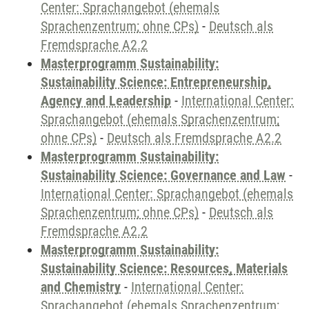
Center: Sprachangebot (ehemals
Sprachenzentrum; ohne CPs)
-
Deutsch als
Fremdsprache A2.2
Masterprogramm Sustainability:
Sustainability Science: Entrepreneurship,
Agency and Leadership
-
International Center:
Sprachangebot (ehemals Sprachenzentrum;
ohne CPs)
-
Deutsch als Fremdsprache A2.2
Masterprogramm Sustainability:
Sustainability Science: Governance and Law
-
International Center: Sprachangebot (ehemals
Sprachenzentrum; ohne CPs)
-
Deutsch als
Fremdsprache A2.2
Masterprogramm Sustainability:
Sustainability Science: Resources, Materials
and Chemistry
-
International Center:
Sprachangebot (ehemals Sprachenzentrum;