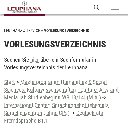
LEUPHANA
SERVICE
VORLESUNGSVERZEICHNIS
VORLESUNGSVERZEICHNIS
Suchen Sie
hier
über ein Suchformular im
Vorlesungsverzeichnis der Leuphana.
Start
>
Masterprogramm Humanities & Social
Sciences: Kulturwissenschaften - Culture, Arts and
Media [ab Studienbeginn WS 13/14] (M.A.)
->
International Center: Sprachangebot (ehemals
Sprachenzentrum; ohne CPs)
->
Deutsch als
Fremdsprache B1.1