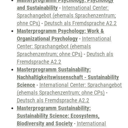
Masterprogramm Psychology: Psychology
and Sustainability
-
International Center:
Sprachangebot (ehemals Sprachenzentrum;
ohne CPs)
-
Deutsch als Fremdsprache A2.2
Masterprogramm Psychology: Work &
Organizational Psychology
-
International
Center: Sprachangebot (ehemals
Sprachenzentrum; ohne CPs)
-
Deutsch als
Fremdsprache A2.2
Masterprogramm Sustainability:
Nachhaltigkeitswissenschaft - Sustainability
Science
-
International Center: Sprachangebot
(ehemals Sprachenzentrum; ohne CPs)
-
Deutsch als Fremdsprache A2.2
Masterprogramm Sustainability:
Sustainability Science: Ecosystems,
Biodiversity and Society
-
International