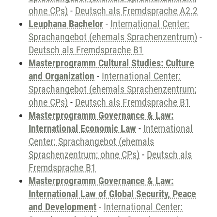
ohne CPs)
-
Deutsch als Fremdsprache A2.2
Leuphana Bachelor
-
International Center:
Sprachangebot (ehemals Sprachenzentrum)
-
Deutsch als Fremdsprache B1
Masterprogramm Cultural Studies: Culture
and Organization
-
International Center:
Sprachangebot (ehemals Sprachenzentrum;
ohne CPs)
-
Deutsch als Fremdsprache B1
Masterprogramm Governance & Law:
International Economic Law
-
International
Center: Sprachangebot (ehemals
Sprachenzentrum; ohne CPs)
-
Deutsch als
Fremdsprache B1
Masterprogramm Governance & Law:
International Law of Global Security, Peace
and Development
-
International Center: