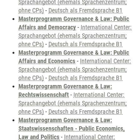
Sprachangebot (ehemals Sprachenzentrum;
ohne CPs)
-
Deutsch als Fremdsprache B1
Masterprogramm Governance & Law: Public
Affairs and Democracy
-
International Center:
Sprachangebot (ehemals Sprachenzentrum;
ohne CPs)
-
Deutsch als Fremdsprache B1
Masterprogramm Governance & Law: Public
Affairs and Economics
-
International Center:
Sprachangebot (ehemals Sprachenzentrum;
ohne CPs)
-
Deutsch als Fremdsprache B1
Masterprogramm Governance & Law:
Rechtswissenschaft
-
International Center:
Sprachangebot (ehemals Sprachenzentrum;
ohne CPs)
-
Deutsch als Fremdsprache B1
Masterprogramm Governance & Law:
Staatswissenschaften - Public Economics,
Law and Politics
-
International Center: