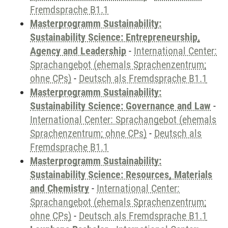
Fremdsprache B1.1
Masterprogramm Sustainability:
Sustainability Science: Entrepreneurship,
Agency and Leadership
-
International Center:
Sprachangebot (ehemals Sprachenzentrum;
ohne CPs)
-
Deutsch als Fremdsprache B1.1
Masterprogramm Sustainability:
Sustainability Science: Governance and Law
-
International Center: Sprachangebot (ehemals
Sprachenzentrum; ohne CPs)
-
Deutsch als
Fremdsprache B1.1
Masterprogramm Sustainability:
Sustainability Science: Resources, Materials
and Chemistry
-
International Center:
Sprachangebot (ehemals Sprachenzentrum;
ohne CPs)
-
Deutsch als Fremdsprache B1.1