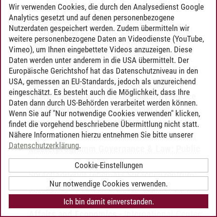
ohne CPs)
-
Deutsch als Fremdsprache B1.1
Wir verwenden Cookies, die durch den Analysedienst Google
Masterprogramm Governance & Law:
Analytics gesetzt und auf denen personenbezogene
Nutzerdaten gespeichert werden. Zudem übermitteln wir
International Economic Law
-
International
weitere personenbezogene Daten an Videodienste (YouTube,
Center: Sprachangebot (ehemals
Vimeo), um Ihnen eingebettete Videos anzuzeigen. Diese
Sprachenzentrum; ohne CPs)
-
Deutsch als
Daten werden unter anderem in die USA übermittelt. Der
Fremdsprache B1.1
Europäische Gerichtshof hat das Datenschutzniveau in den
USA, gemessen an EU-Standards, jedoch als unzureichend
Masterprogramm Governance & Law:
eingeschätzt. Es besteht auch die Möglichkeit, dass Ihre
International Law of Global Security, Peace
Daten dann durch US-Behörden verarbeitet werden können.
and Development
-
International Center:
Wenn Sie auf "Nur notwendige Cookies verwenden" klicken,
Sprachangebot (ehemals Sprachenzentrum;
findet die vorgehend beschriebene Übermittlung nicht statt.
Nähere Informationen hierzu entnehmen Sie bitte unserer
ohne CPs)
-
Deutsch als Fremdsprache B1.1
Datenschutzerklärung
.
Masterprogramm Governance & Law: Public
Affairs and Democracy
-
International Center:
Cookie-Einstellungen
Sprachangebot (ehemals Sprachenzentrum;
Nur notwendige Cookies verwenden.
ohne CPs)
-
Deutsch als Fremdsprache B1.1
Masterprogramm Governance & Law: Public
Ich bin damit einverstanden.
Affairs and Economics
-
International Center: