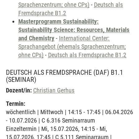
Sprachenzentrum; ohne CPs)
-
Deutsch als
Fremdsprache B1.2
Masterprogramm Sustainability:
Sustainability Science: Resources, Materials
and Chemistry
-
International Center:
Sprachangebot (ehemals Sprachenzentrum;
ohne CPs)
-
Deutsch als Fremdsprache B1.2
DEUTSCH ALS FREMDSPRACHE (DAF) B1.1
(SEMINAR)
Dozent/in:
Christian Gerhus
Termin:
wöchentlich | Mittwoch | 14:15 - 17:45 | 06.04.2026
- 10.07.2026 | C 6.316 Seminarraum
Einzeltermin | Mi, 15.07.2026, 14:15 - Mi,
15.07.2026, 17:45 | C 5.111 Seminarraum |