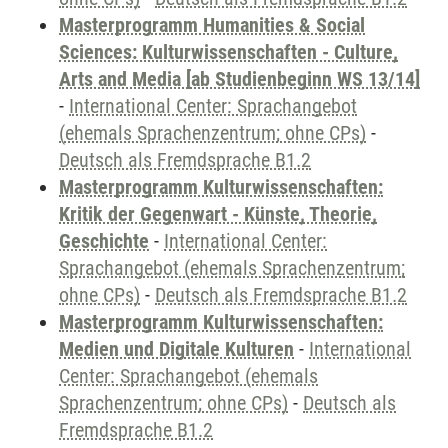
Masterprogramm Humanities & Social
Sciences: Kulturwissenschaften - Culture,
Arts and Media [ab Studienbeginn WS 13/14]
-
International Center: Sprachangebot
(ehemals Sprachenzentrum; ohne CPs)
-
Deutsch als Fremdsprache B1.2
Masterprogramm Kulturwissenschaften:
Kritik der Gegenwart - Künste, Theorie,
Geschichte
-
International Center:
Sprachangebot (ehemals Sprachenzentrum;
ohne CPs)
-
Deutsch als Fremdsprache B1.2
Masterprogramm Kulturwissenschaften:
Medien und Digitale Kulturen
-
International
Center: Sprachangebot (ehemals
Sprachenzentrum; ohne CPs)
-
Deutsch als
Fremdsprache B1.2