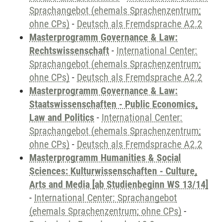
Sprachangebot (ehemals Sprachenzentrum;
ohne CPs)
-
Deutsch als Fremdsprache A2.2
Masterprogramm Governance & Law:
Rechtswissenschaft
-
International Center:
Sprachangebot (ehemals Sprachenzentrum;
ohne CPs)
-
Deutsch als Fremdsprache A2.2
Masterprogramm Governance & Law:
Staatswissenschaften - Public Economics,
Law and Politics
-
International Center:
Sprachangebot (ehemals Sprachenzentrum;
ohne CPs)
-
Deutsch als Fremdsprache A2.2
Masterprogramm Humanities & Social
Sciences: Kulturwissenschaften - Culture,
Arts and Media [ab Studienbeginn WS 13/14]
-
International Center: Sprachangebot
(ehemals Sprachenzentrum; ohne CPs)
-