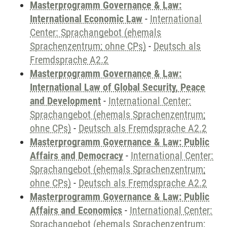
Masterprogramm Governance & Law:
International Economic Law
-
International
Center: Sprachangebot (ehemals
Sprachenzentrum; ohne CPs)
-
Deutsch als
Fremdsprache A2.2
Masterprogramm Governance & Law:
International Law of Global Security, Peace
and Development
-
International Center:
Sprachangebot (ehemals Sprachenzentrum;
ohne CPs)
-
Deutsch als Fremdsprache A2.2
Masterprogramm Governance & Law: Public
Affairs and Democracy
-
International Center:
Sprachangebot (ehemals Sprachenzentrum;
ohne CPs)
-
Deutsch als Fremdsprache A2.2
Masterprogramm Governance & Law: Public
Affairs and Economics
-
International Center:
Sprachangebot (ehemals Sprachenzentrum;