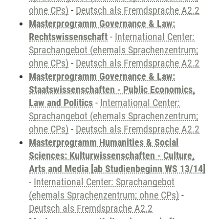
ohne CPs)
-
Deutsch als Fremdsprache A2.2
Masterprogramm Governance & Law:
Rechtswissenschaft
-
International Center:
Sprachangebot (ehemals Sprachenzentrum;
ohne CPs)
-
Deutsch als Fremdsprache A2.2
Masterprogramm Governance & Law:
Staatswissenschaften - Public Economics,
Law and Politics
-
International Center:
Sprachangebot (ehemals Sprachenzentrum;
ohne CPs)
-
Deutsch als Fremdsprache A2.2
Masterprogramm Humanities & Social
Sciences: Kulturwissenschaften - Culture,
Arts and Media [ab Studienbeginn WS 13/14]
-
International Center: Sprachangebot
(ehemals Sprachenzentrum; ohne CPs)
-
Deutsch als Fremdsprache A2.2