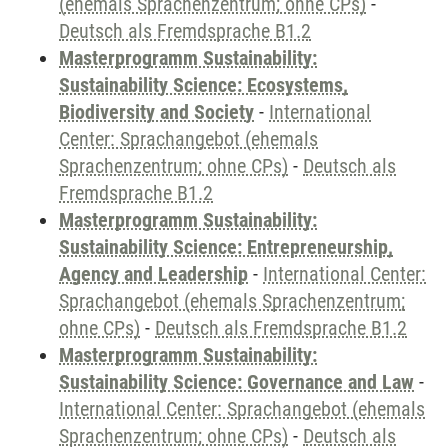
(ehemals Sprachenzentrum; ohne CPs)
-
Deutsch als Fremdsprache B1.2
Masterprogramm Sustainability:
Sustainability Science: Ecosystems,
Biodiversity and Society
-
International
Center: Sprachangebot (ehemals
Sprachenzentrum; ohne CPs)
-
Deutsch als
Fremdsprache B1.2
Masterprogramm Sustainability:
Sustainability Science: Entrepreneurship,
Agency and Leadership
-
International Center:
Sprachangebot (ehemals Sprachenzentrum;
ohne CPs)
-
Deutsch als Fremdsprache B1.2
Masterprogramm Sustainability:
Sustainability Science: Governance and Law
-
International Center: Sprachangebot (ehemals
Sprachenzentrum; ohne CPs)
-
Deutsch als