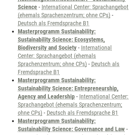
Science
-
International Center: Sprachangebot
(ehemals Sprachenzentrum; ohne CPs)
-
Deutsch als Fremdsprache B1
Masterprogramm Sustainability:
Sustainability Science: Ecosystems,
Biodiversity and Society
-
International
Center: Sprachangebot (ehemals
Sprachenzentrum; ohne CPs)
-
Deutsch als
Fremdsprache B1
Masterprogramm Sustainability:
Sustainability Science: Entrepreneurship,
Agency and Leadership
-
International Center:
Sprachangebot (ehemals Sprachenzentrum;
ohne CPs)
-
Deutsch als Fremdsprache B1
Masterprogramm Sustainability:
Sustainability Science: Governance and Law
-