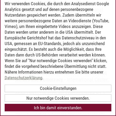
Masterprogramm Governance & Law:
Wir verwenden Cookies, die durch den Analysedienst Google
International Economic Law
-
International
Analytics gesetzt und auf denen personenbezogene
Nutzerdaten gespeichert werden. Zudem übermitteln wir
Center: Sprachangebot (ehemals
weitere personenbezogene Daten an Videodienste (YouTube,
Sprachenzentrum; ohne CPs)
-
Deutsch als
Vimeo), um Ihnen eingebettete Videos anzuzeigen. Diese
Fremdsprache B1.1
Daten werden unter anderem in die USA übermittelt. Der
Masterprogramm Governance & Law:
Europäische Gerichtshof hat das Datenschutzniveau in den
USA, gemessen an EU-Standards, jedoch als unzureichend
International Law of Global Security, Peace
eingeschätzt. Es besteht auch die Möglichkeit, dass Ihre
and Development
-
International Center:
Daten dann durch US-Behörden verarbeitet werden können.
Sprachangebot (ehemals Sprachenzentrum;
Wenn Sie auf "Nur notwendige Cookies verwenden" klicken,
ohne CPs)
-
Deutsch als Fremdsprache B1.1
findet die vorgehend beschriebene Übermittlung nicht statt.
Nähere Informationen hierzu entnehmen Sie bitte unserer
Masterprogramm Governance & Law: Public
Datenschutzerklärung
.
Affairs and Democracy
-
International Center:
Sprachangebot (ehemals Sprachenzentrum;
Cookie-Einstellungen
ohne CPs)
-
Deutsch als Fremdsprache B1.1
Nur notwendige Cookies verwenden.
Masterprogramm Governance & Law: Public
Affairs and Economics
-
International Center:
Ich bin damit einverstanden.
Sprachangebot (ehemals Sprachenzentrum;