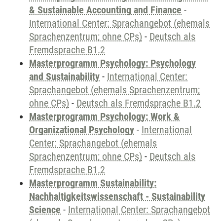
& Sustainable Accounting and Finance
-
International Center: Sprachangebot (ehemals
Sprachenzentrum; ohne CPs)
-
Deutsch als
Fremdsprache B1.2
Masterprogramm Psychology: Psychology
and Sustainability
-
International Center:
Sprachangebot (ehemals Sprachenzentrum;
ohne CPs)
-
Deutsch als Fremdsprache B1.2
Masterprogramm Psychology: Work &
Organizational Psychology
-
International
Center: Sprachangebot (ehemals
Sprachenzentrum; ohne CPs)
-
Deutsch als
Fremdsprache B1.2
Masterprogramm Sustainability:
Nachhaltigkeitswissenschaft - Sustainability
Science
-
International Center: Sprachangebot