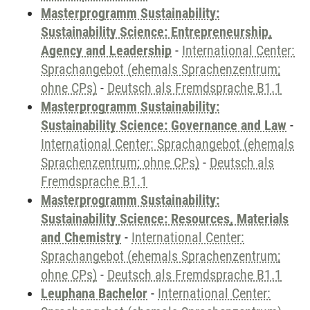
Masterprogramm Sustainability:
Sustainability Science: Entrepreneurship,
Agency and Leadership
-
International Center:
Sprachangebot (ehemals Sprachenzentrum;
ohne CPs)
-
Deutsch als Fremdsprache B1.1
Masterprogramm Sustainability:
Sustainability Science: Governance and Law
-
International Center: Sprachangebot (ehemals
Sprachenzentrum; ohne CPs)
-
Deutsch als
Fremdsprache B1.1
Masterprogramm Sustainability:
Sustainability Science: Resources, Materials
and Chemistry
-
International Center:
Sprachangebot (ehemals Sprachenzentrum;
ohne CPs)
-
Deutsch als Fremdsprache B1.1
Leuphana Bachelor
-
International Center: