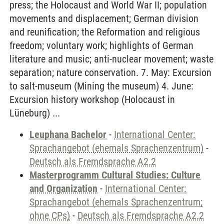
press; the Holocaust and World War II; population
movements and displacement; German division
and reunification; the Reformation and religious
freedom; voluntary work; highlights of German
literature and music; anti-nuclear movement; waste
separation; nature conservation. 7. May: Excursion
to salt-museum (Mining the museum) 4. June:
Excursion history workshop (Holocaust in
Lüneburg) ...
Leuphana Bachelor
-
International Center:
Sprachangebot (ehemals Sprachenzentrum)
-
Deutsch als Fremdsprache A2.2
Masterprogramm Cultural Studies: Culture
and Organization
-
International Center:
Sprachangebot (ehemals Sprachenzentrum;
ohne CPs)
-
Deutsch als Fremdsprache A2.2