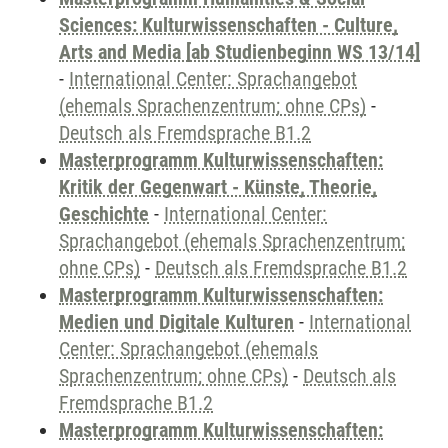
Sciences: Kulturwissenschaften - Culture,
Arts and Media [ab Studienbeginn WS 13/14]
-
International Center: Sprachangebot
(ehemals Sprachenzentrum; ohne CPs)
-
Deutsch als Fremdsprache B1.2
Masterprogramm Kulturwissenschaften:
Kritik der Gegenwart - Künste, Theorie,
Geschichte
-
International Center:
Sprachangebot (ehemals Sprachenzentrum;
ohne CPs)
-
Deutsch als Fremdsprache B1.2
Masterprogramm Kulturwissenschaften:
Medien und Digitale Kulturen
-
International
Center: Sprachangebot (ehemals
Sprachenzentrum; ohne CPs)
-
Deutsch als
Fremdsprache B1.2
Masterprogramm Kulturwissenschaften: