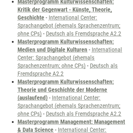
Masterprogramm Kulturwissenschaften:
Kritik der Gegenwart - Künste, Theorie,
Geschichte
-
International Center:
Sprachangebot (ehemals Sprachenzentrum;
ohne CPs)
-
Deutsch als Fremdsprache A2.2
Masterprogramm Kulturwissenschaften:
Medien und Digitale Kulturen
-
International
Center: Sprachangebot (ehemals
Sprachenzentrum; ohne CPs)
-
Deutsch als
Fremdsprache A2.2
Masterprogramm Kulturwissenschaften:
Theorie und Geschichte der Moderne
(auslaufend)
-
International Center:
Sprachangebot (ehemals Sprachenzentrum;
ohne CPs)
-
Deutsch als Fremdsprache A2.2
Masterprogramm Management: Management
& Data Science
-
International Center: