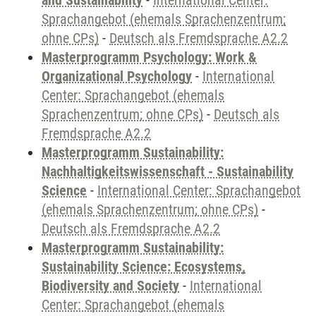
and Sustainability
-
International Center:
Sprachangebot (ehemals Sprachenzentrum;
ohne CPs)
-
Deutsch als Fremdsprache A2.2
Masterprogramm Psychology: Work &
Organizational Psychology
-
International
Center: Sprachangebot (ehemals
Sprachenzentrum; ohne CPs)
-
Deutsch als
Fremdsprache A2.2
Masterprogramm Sustainability:
Nachhaltigkeitswissenschaft - Sustainability
Science
-
International Center: Sprachangebot
(ehemals Sprachenzentrum; ohne CPs)
-
Deutsch als Fremdsprache A2.2
Masterprogramm Sustainability:
Sustainability Science: Ecosystems,
Biodiversity and Society
-
International
Center: Sprachangebot (ehemals