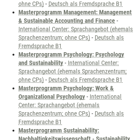
ohne CPs)
-
Deutsch als Fremdsprache B1
Masterprogramm Management: Management
& Sustainable Accounting and Finance
-
International Center: Sprachangebot (ehemals
Sprachenzentrum; ohne CPs)
-
Deutsch als
Fremdsprache B1
Masterprogramm Psychology: Psychology
and Sustainability
-
International Center:
Sprachangebot (ehemals Sprachenzentrum;
ohne CPs)
-
Deutsch als Fremdsprache B1
Masterprogramm Psychology: Work &
Organizational Psychology
-
International
Center: Sprachangebot (ehemals
Sprachenzentrum; ohne CPs)
-
Deutsch als
Fremdsprache B1
Masterprogramm Sustainability:
Nachhaltigkeitswissenschaft - Sustainability