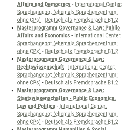
Affairs and Democracy
-
International Center:
Sprachangebot (ehemals Sprachenzentrum;
ohne CPs)
-
Deutsch als Fremdsprache B1.2
Masterprogramm Governance & Law: Public
Affairs and Economics
-
International Center:
Sprachangebot (ehemals Sprachenzentrum;
ohne CPs)
-
Deutsch als Fremdsprache B1.2
Masterprogramm Governance & Law:
Rechtswissenschaft
-
International Center:
Sprachangebot (ehemals Sprachenzentrum;
ohne CPs)
-
Deutsch als Fremdsprache B1.2
Masterprogramm Governance & Law:
Staatswissenschaften - Public Economics,
Law and Politics
-
International Center:
Sprachangebot (ehemals Sprachenzentrum;
ohne CPs)
-
Deutsch als Fremdsprache B1.2
Masterprogramm Humanities & Social