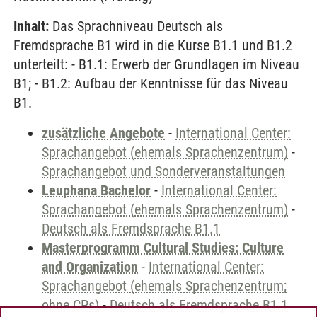
Inhalt:
Das Sprachniveau Deutsch als
Fremdsprache B1 wird in die Kurse B1.1 und B1.2
unterteilt: - B1.1: Erwerb der Grundlagen im Niveau
B1; - B1.2: Aufbau der Kenntnisse für das Niveau
B1.
zusätzliche Angebote
-
International Center:
Sprachangebot (ehemals Sprachenzentrum)
-
Sprachangebot und Sonderveranstaltungen
Leuphana Bachelor
-
International Center:
Sprachangebot (ehemals Sprachenzentrum)
-
Deutsch als Fremdsprache B1.1
Masterprogramm Cultural Studies: Culture
and Organization
-
International Center:
Sprachangebot (ehemals Sprachenzentrum;
ohne CPs)
-
Deutsch als Fremdsprache B1.1