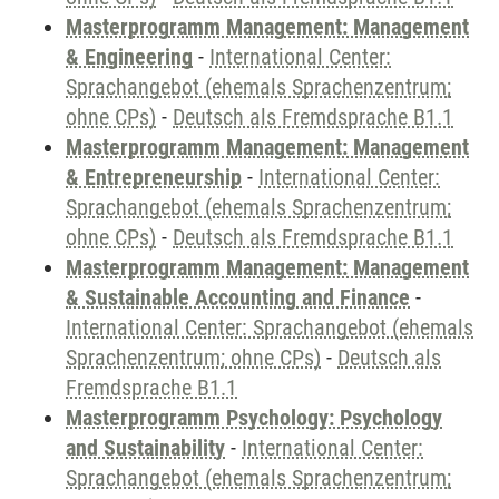
Masterprogramm Management: Management
& Engineering
-
International Center:
Sprachangebot (ehemals Sprachenzentrum;
ohne CPs)
-
Deutsch als Fremdsprache B1.1
Masterprogramm Management: Management
& Entrepreneurship
-
International Center:
Sprachangebot (ehemals Sprachenzentrum;
ohne CPs)
-
Deutsch als Fremdsprache B1.1
Masterprogramm Management: Management
& Sustainable Accounting and Finance
-
International Center: Sprachangebot (ehemals
Sprachenzentrum; ohne CPs)
-
Deutsch als
Fremdsprache B1.1
Masterprogramm Psychology: Psychology
and Sustainability
-
International Center:
Sprachangebot (ehemals Sprachenzentrum;