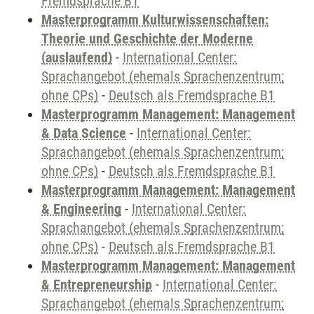
Fremdsprache B1
Masterprogramm Kulturwissenschaften:
Theorie und Geschichte der Moderne
(auslaufend)
-
International Center:
Sprachangebot (ehemals Sprachenzentrum;
ohne CPs)
-
Deutsch als Fremdsprache B1
Masterprogramm Management: Management
& Data Science
-
International Center:
Sprachangebot (ehemals Sprachenzentrum;
ohne CPs)
-
Deutsch als Fremdsprache B1
Masterprogramm Management: Management
& Engineering
-
International Center:
Sprachangebot (ehemals Sprachenzentrum;
ohne CPs)
-
Deutsch als Fremdsprache B1
Masterprogramm Management: Management
& Entrepreneurship
-
International Center:
Sprachangebot (ehemals Sprachenzentrum;