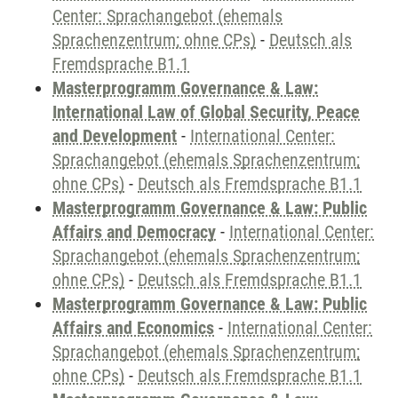
Center: Sprachangebot (ehemals
Sprachenzentrum; ohne CPs)
-
Deutsch als
Fremdsprache B1.1
Masterprogramm Governance & Law:
International Law of Global Security, Peace
and Development
-
International Center:
Sprachangebot (ehemals Sprachenzentrum;
ohne CPs)
-
Deutsch als Fremdsprache B1.1
Masterprogramm Governance & Law: Public
Affairs and Democracy
-
International Center:
Sprachangebot (ehemals Sprachenzentrum;
ohne CPs)
-
Deutsch als Fremdsprache B1.1
Masterprogramm Governance & Law: Public
Affairs and Economics
-
International Center:
Sprachangebot (ehemals Sprachenzentrum;
ohne CPs)
-
Deutsch als Fremdsprache B1.1