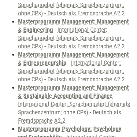
Sprachangebot (ehemals Sprachenzentrum;
ohne CPs)
-
Deutsch als Fremdsprache A2.2
Masterprogramm Management: Management
& Engineering
-
International Center:
Sprachangebot (ehemals Sprachenzentrum;
ohne CPs)
-
Deutsch als Fremdsprache A2.2
Masterprogramm Management: Management
& Entrepreneurship
-
International Center:
Sprachangebot (ehemals Sprachenzentrum;
ohne CPs)
-
Deutsch als Fremdsprache A2.2
Masterprogramm Management: Management
& Sustainable Accounting and Finance
-
International Center: Sprachangebot (ehemals
Sprachenzentrum; ohne CPs)
-
Deutsch als
Fremdsprache A2.2
Masterprogramm Psychology: Psychology