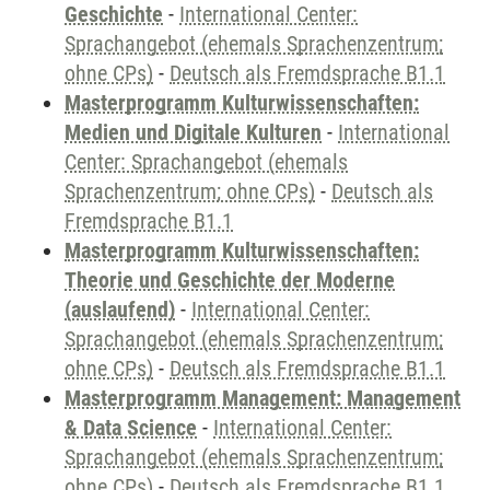
Geschichte
-
International Center:
Sprachangebot (ehemals Sprachenzentrum;
ohne CPs)
-
Deutsch als Fremdsprache B1.1
Masterprogramm Kulturwissenschaften:
Medien und Digitale Kulturen
-
International
Center: Sprachangebot (ehemals
Sprachenzentrum; ohne CPs)
-
Deutsch als
Fremdsprache B1.1
Masterprogramm Kulturwissenschaften:
Theorie und Geschichte der Moderne
(auslaufend)
-
International Center:
Sprachangebot (ehemals Sprachenzentrum;
ohne CPs)
-
Deutsch als Fremdsprache B1.1
Masterprogramm Management: Management
& Data Science
-
International Center:
Sprachangebot (ehemals Sprachenzentrum;
ohne CPs)
-
Deutsch als Fremdsprache B1.1