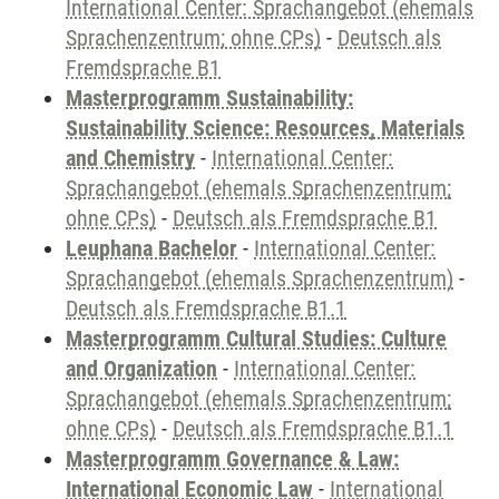
International Center: Sprachangebot (ehemals
Sprachenzentrum; ohne CPs)
-
Deutsch als
Fremdsprache B1
Masterprogramm Sustainability:
Sustainability Science: Resources, Materials
and Chemistry
-
International Center:
Sprachangebot (ehemals Sprachenzentrum;
ohne CPs)
-
Deutsch als Fremdsprache B1
Leuphana Bachelor
-
International Center:
Sprachangebot (ehemals Sprachenzentrum)
-
Deutsch als Fremdsprache B1.1
Masterprogramm Cultural Studies: Culture
and Organization
-
International Center:
Sprachangebot (ehemals Sprachenzentrum;
ohne CPs)
-
Deutsch als Fremdsprache B1.1
Masterprogramm Governance & Law:
International Economic Law
-
International