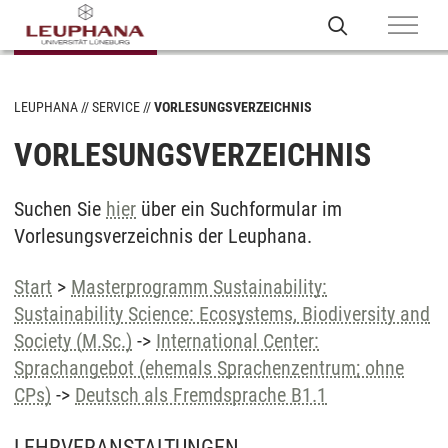
LEUPHANA
SERVICE
VORLESUNGSVERZEICHNIS
VORLESUNGSVERZEICHNIS
Suchen Sie
hier
über ein Suchformular im
Vorlesungsverzeichnis der Leuphana.
Start
>
Masterprogramm Sustainability:
Sustainability Science: Ecosystems, Biodiversity and
Society (M.Sc.)
->
International Center:
Sprachangebot (ehemals Sprachenzentrum; ohne
CPs)
->
Deutsch als Fremdsprache B1.1
LEHRVERANSTALTUNGEN