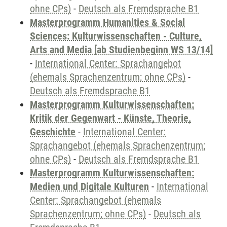
ohne CPs)
-
Deutsch als Fremdsprache B1
Masterprogramm Humanities & Social
Sciences: Kulturwissenschaften - Culture,
Arts and Media [ab Studienbeginn WS 13/14]
-
International Center: Sprachangebot
(ehemals Sprachenzentrum; ohne CPs)
-
Deutsch als Fremdsprache B1
Masterprogramm Kulturwissenschaften:
Kritik der Gegenwart - Künste, Theorie,
Geschichte
-
International Center:
Sprachangebot (ehemals Sprachenzentrum;
ohne CPs)
-
Deutsch als Fremdsprache B1
Masterprogramm Kulturwissenschaften:
Medien und Digitale Kulturen
-
International
Center: Sprachangebot (ehemals
Sprachenzentrum; ohne CPs)
-
Deutsch als