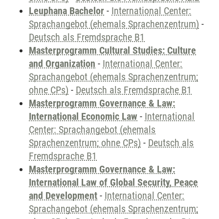
Leuphana Bachelor
-
International Center:
Sprachangebot (ehemals Sprachenzentrum)
-
Deutsch als Fremdsprache B1
Masterprogramm Cultural Studies: Culture
and Organization
-
International Center:
Sprachangebot (ehemals Sprachenzentrum;
ohne CPs)
-
Deutsch als Fremdsprache B1
Masterprogramm Governance & Law:
International Economic Law
-
International
Center: Sprachangebot (ehemals
Sprachenzentrum; ohne CPs)
-
Deutsch als
Fremdsprache B1
Masterprogramm Governance & Law:
International Law of Global Security, Peace
and Development
-
International Center:
Sprachangebot (ehemals Sprachenzentrum;