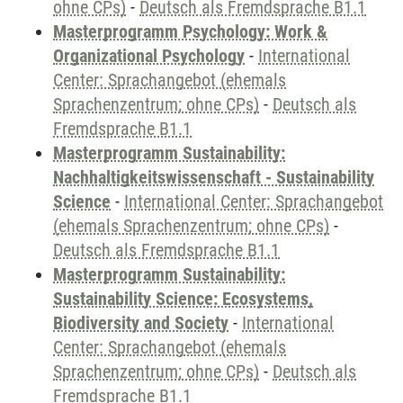
ohne CPs)
-
Deutsch als Fremdsprache B1.1
Masterprogramm Psychology: Work &
Organizational Psychology
-
International
Center: Sprachangebot (ehemals
Sprachenzentrum; ohne CPs)
-
Deutsch als
Fremdsprache B1.1
Masterprogramm Sustainability:
Nachhaltigkeitswissenschaft - Sustainability
Science
-
International Center: Sprachangebot
(ehemals Sprachenzentrum; ohne CPs)
-
Deutsch als Fremdsprache B1.1
Masterprogramm Sustainability:
Sustainability Science: Ecosystems,
Biodiversity and Society
-
International
Center: Sprachangebot (ehemals
Sprachenzentrum; ohne CPs)
-
Deutsch als
Fremdsprache B1.1