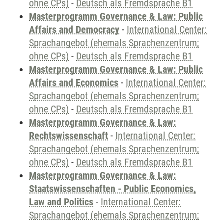
ohne CPs)
-
Deutsch als Fremdsprache B1
Masterprogramm Governance & Law: Public
Affairs and Democracy
-
International Center:
Sprachangebot (ehemals Sprachenzentrum;
ohne CPs)
-
Deutsch als Fremdsprache B1
Masterprogramm Governance & Law: Public
Affairs and Economics
-
International Center:
Sprachangebot (ehemals Sprachenzentrum;
ohne CPs)
-
Deutsch als Fremdsprache B1
Masterprogramm Governance & Law:
Rechtswissenschaft
-
International Center:
Sprachangebot (ehemals Sprachenzentrum;
ohne CPs)
-
Deutsch als Fremdsprache B1
Masterprogramm Governance & Law:
Staatswissenschaften - Public Economics,
Law and Politics
-
International Center:
Sprachangebot (ehemals Sprachenzentrum;