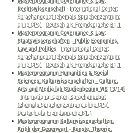
Masterprogramm Governance & Law:
Rechtswissenschaft
-
International Center:
Sprachangebot (ehemals Sprachenzentrum;
ohne CPs)
-
Deutsch als Fremdsprache B1.1
Masterprogramm Governance & Law:
Staatswissenschaften - Public Economics,
Law and Politics
-
International Center:
Sprachangebot (ehemals Sprachenzentrum;
ohne CPs)
-
Deutsch als Fremdsprache B1.1
Masterprogramm Humanities & Social
Sciences: Kulturwissenschaften - Culture,
Arts and Media [ab Studienbeginn WS 13/14]
-
International Center: Sprachangebot
(ehemals Sprachenzentrum; ohne CPs)
-
Deutsch als Fremdsprache B1.1
Masterprogramm Kulturwissenschaften:
Kritik der Gegenwart - Künste, Theorie,