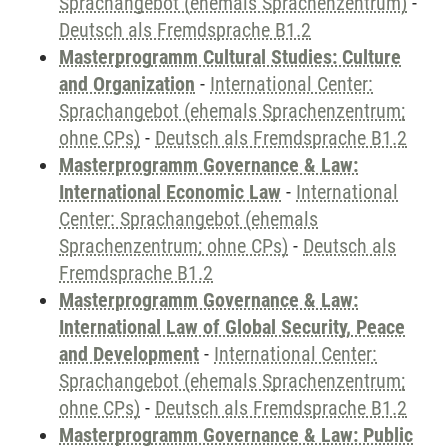
Sprachangebot (ehemals Sprachenzentrum)
-
Deutsch als Fremdsprache B1.2
Masterprogramm Cultural Studies: Culture
and Organization
-
International Center:
Sprachangebot (ehemals Sprachenzentrum;
ohne CPs)
-
Deutsch als Fremdsprache B1.2
Masterprogramm Governance & Law:
International Economic Law
-
International
Center: Sprachangebot (ehemals
Sprachenzentrum; ohne CPs)
-
Deutsch als
Fremdsprache B1.2
Masterprogramm Governance & Law:
International Law of Global Security, Peace
and Development
-
International Center:
Sprachangebot (ehemals Sprachenzentrum;
ohne CPs)
-
Deutsch als Fremdsprache B1.2
Masterprogramm Governance & Law: Public