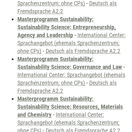
Sprachenzentrum; ohne CPs)
-
Deutsch als
Fremdsprache A2.2
Masterprogramm Sustainability:
Sustainability Science: Entrepreneurship,
Agency and Leadership
-
International Center:
Sprachangebot (ehemals Sprachenzentrum;
ohne CPs)
-
Deutsch als Fremdsprache A2.2
Masterprogramm Sustainability:
Sustainability Science: Governance and Law
-
International Center: Sprachangebot (ehemals
Sprachenzentrum; ohne CPs)
-
Deutsch als
Fremdsprache A2.2
Masterprogramm Sustainability:
Sustainability Science: Resources, Materials
and Chemistry
-
International Center:
Sprachangebot (ehemals Sprachenzentrum;
ohne CPs)
-
Deutsch als Fremdsprache A2.2