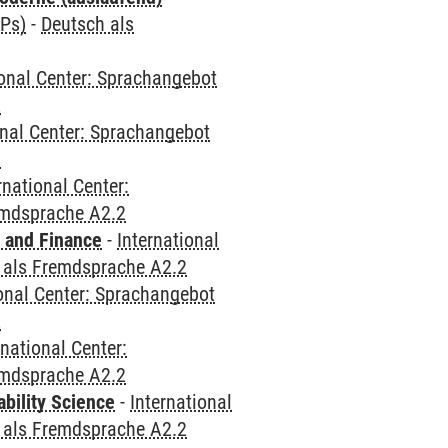
CPs)
-
Deutsch als
ional Center: Sprachangebot
2
onal Center: Sprachangebot
2
rnational Center:
emdsprache A2.2
 and Finance
-
International
 als Fremdsprache A2.2
ional Center: Sprachangebot
2
rnational Center:
emdsprache A2.2
bility Science
-
International
 als Fremdsprache A2.2