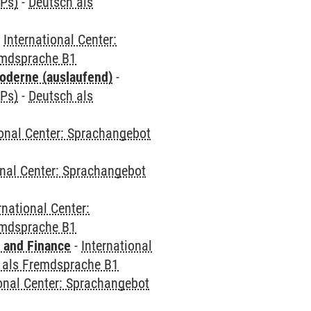
CPs)
-
Deutsch als
-
International Center:
emdsprache B1
oderne (auslaufend)
-
CPs)
-
Deutsch als
ional Center: Sprachangebot
onal Center: Sprachangebot
rnational Center:
emdsprache B1
 and Finance
-
International
 als Fremdsprache B1
ional Center: Sprachangebot