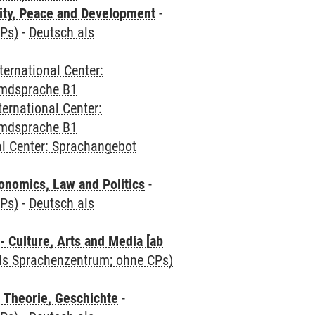
ity, Peace and Development
-
CPs)
-
Deutsch als
ternational Center:
emdsprache B1
ternational Center:
emdsprache B1
al Center: Sprachangebot
nomics, Law and Politics
-
CPs)
-
Deutsch als
 Culture, Arts and Media [ab
als Sprachenzentrum; ohne CPs)
 Theorie, Geschichte
-