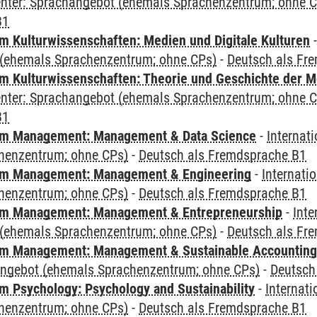
Center: Sprachangebot (ehemals Sprachenzentrum; ohne 
B1
 Kulturwissenschaften: Medien und Digitale Kulturen
(ehemals Sprachenzentrum; ohne CPs)
-
Deutsch als Fr
 Kulturwissenschaften: Theorie und Geschichte der M
Center: Sprachangebot (ehemals Sprachenzentrum; ohne 
B1
m Management: Management & Data Science
-
Internat
henzentrum; ohne CPs)
-
Deutsch als Fremdsprache B1
m Management: Management & Engineering
-
Internati
henzentrum; ohne CPs)
-
Deutsch als Fremdsprache B1
m Management: Management & Entrepreneurship
-
Inte
(ehemals Sprachenzentrum; ohne CPs)
-
Deutsch als Fr
m Management: Management & Sustainable Accounting
angebot (ehemals Sprachenzentrum; ohne CPs)
-
Deutsch
 Psychology: Psychology and Sustainability
-
Internat
henzentrum; ohne CPs)
-
Deutsch als Fremdsprache B1