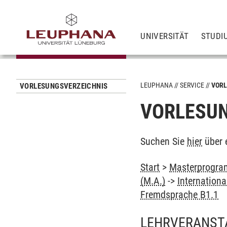
UNIVERSITÄT
STUDI
LEUPHANA
SERVICE
VORL
VORLESUNGSVERZEICHNIS
VORLESUN
Suchen Sie
hier
über 
Start
>
Masterprogram
(M.A.)
->
Internation
Fremdsprache B1.1
LEHRVERANST