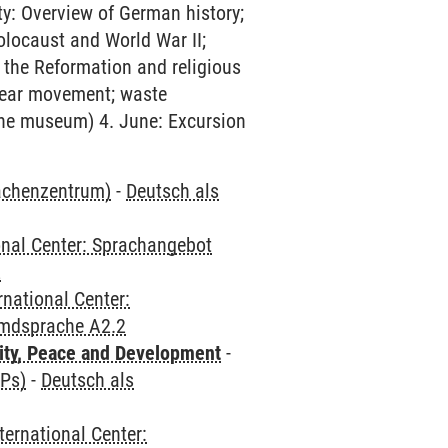
ty: Overview of German history;
olocaust and World War II;
 the Reformation and religious
clear movement; waste
the museum) 4. June: Excursion
rachenzentrum)
-
Deutsch als
onal Center: Sprachangebot
2
rnational Center:
emdsprache A2.2
ity, Peace and Development
-
CPs)
-
Deutsch als
ternational Center: