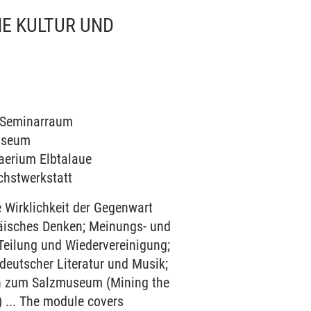
HE KULTUR UND
1 Seminarraum
museum
haerium Elbtalaue
ichstwerkstatt
e Wirklichkeit der Gegenwart
päisches Denken; Meinungs- und
 Teilung und Wiedervereinigung;
deutscher Literatur und Musik;
on zum Salzmuseum (Mining the
 ... The module covers