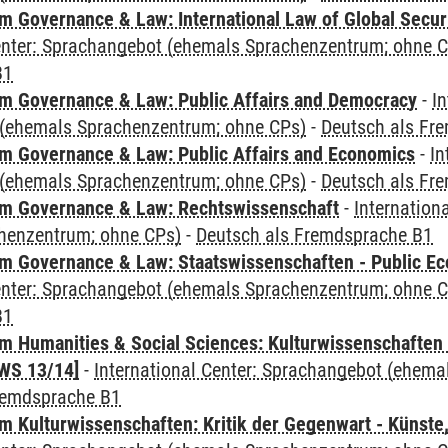
 Governance & Law: International Law of Global Secur
Center: Sprachangebot (ehemals Sprachenzentrum; ohne 
B1
 Governance & Law: Public Affairs and Democracy
-
In
(ehemals Sprachenzentrum; ohne CPs)
-
Deutsch als Fr
 Governance & Law: Public Affairs and Economics
-
In
(ehemals Sprachenzentrum; ohne CPs)
-
Deutsch als Fr
m Governance & Law: Rechtswissenschaft
-
Internation
henzentrum; ohne CPs)
-
Deutsch als Fremdsprache B1
 Governance & Law: Staatswissenschaften - Public Eco
Center: Sprachangebot (ehemals Sprachenzentrum; ohne 
B1
 Humanities & Social Sciences: Kulturwissenschaften -
WS 13/14]
-
International Center: Sprachangebot (ehem
remdsprache B1
 Kulturwissenschaften: Kritik der Gegenwart - Künste,