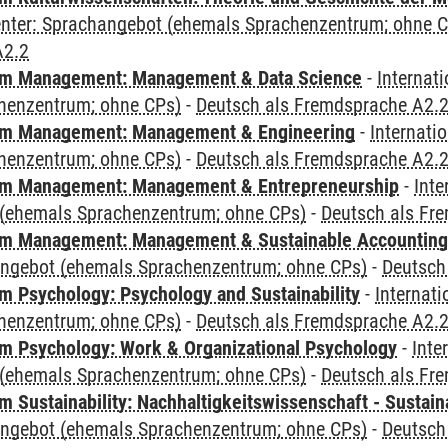
Center: Sprachangebot (ehemals Sprachenzentrum; ohne 
A2.2
m Management: Management & Data Science
-
Internat
henzentrum; ohne CPs)
-
Deutsch als Fremdsprache A2.
m Management: Management & Engineering
-
Internati
henzentrum; ohne CPs)
-
Deutsch als Fremdsprache A2.
m Management: Management & Entrepreneurship
-
Inte
(ehemals Sprachenzentrum; ohne CPs)
-
Deutsch als Fr
m Management: Management & Sustainable Accounting
angebot (ehemals Sprachenzentrum; ohne CPs)
-
Deutsch
 Psychology: Psychology and Sustainability
-
Internat
henzentrum; ohne CPs)
-
Deutsch als Fremdsprache A2.
 Psychology: Work & Organizational Psychology
-
Inte
(ehemals Sprachenzentrum; ohne CPs)
-
Deutsch als Fr
Sustainability: Nachhaltigkeitswissenschaft - Sustaina
angebot (ehemals Sprachenzentrum; ohne CPs)
-
Deutsch