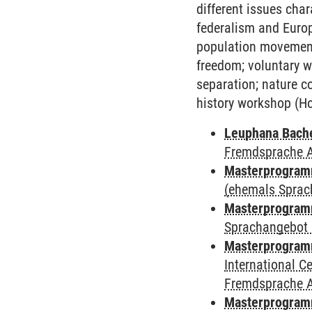
different issues cha
federalism and Europ
population movement
freedom; voluntary w
separation; nature c
history workshop (Ho
Leuphana Bach
Fremdsprache 
Masterprogramm
(ehemals Sprac
Masterprogramm
Sprachangebot 
Masterprogramm
International 
Fremdsprache 
Masterprogramm