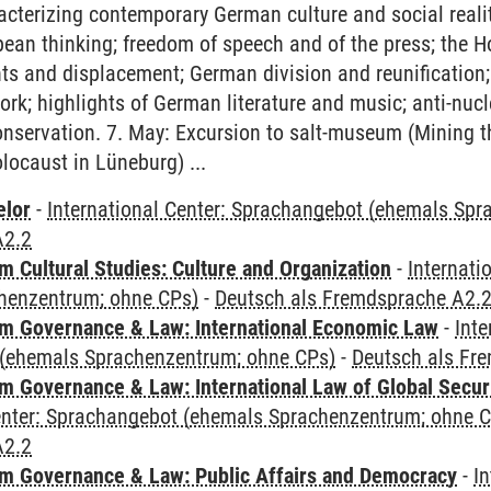
racterizing contemporary German culture and social reali
ean thinking; freedom of speech and of the press; the H
s and displacement; German division and reunification;
ork; highlights of German literature and music; anti-nu
onservation. 7. May: Excursion to salt-museum (Mining 
locaust in Lüneburg) ...
elor
-
International Center: Sprachangebot (ehemals Sp
A2.2
 Cultural Studies: Culture and Organization
-
Internati
henzentrum; ohne CPs)
-
Deutsch als Fremdsprache A2.
 Governance & Law: International Economic Law
-
Inte
(ehemals Sprachenzentrum; ohne CPs)
-
Deutsch als Fr
 Governance & Law: International Law of Global Secur
Center: Sprachangebot (ehemals Sprachenzentrum; ohne 
A2.2
 Governance & Law: Public Affairs and Democracy
-
In