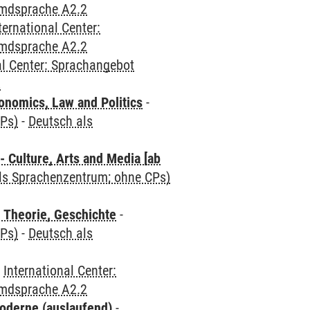
emdsprache A2.2
ternational Center:
emdsprache A2.2
al Center: Sprachangebot
2
nomics, Law and Politics
-
CPs)
-
Deutsch als
 Culture, Arts and Media [ab
als Sprachenzentrum; ohne CPs)
 Theorie, Geschichte
-
CPs)
-
Deutsch als
-
International Center:
emdsprache A2.2
oderne (auslaufend)
-