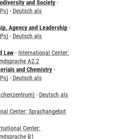
odiversity and Society
-
CPs)
-
Deutsch als
hip, Agency and Leadership
-
CPs)
-
Deutsch als
nd Law
-
International Center:
emdsprache A2.2
terials and Chemistry
-
CPs)
-
Deutsch als
rachenzentrum)
-
Deutsch als
onal Center: Sprachangebot
rnational Center:
emdsprache B1