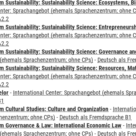
Sustainability: Sustainability Science: Ecosystems, Bi
Center: Sprachangebot (ehemals Sprachenzentrum; ohne 
A2.2
 Sustainability: Sustainability Science: Entrepreneurs
Center: Sprachangebot (ehemals Sprachenzentrum; ohne 
A2.2
 Sustainability: Sustainability Science: Governance a
(ehemals Sprachenzentrum; ohne CPs)
-
Deutsch als Fr
Sustainability: Sustainability Science: Resources, Ma
Center: Sprachangebot (ehemals Sprachenzentrum; ohne 
A2.2
elor
-
International Center: Sprachangebot (ehemals Sp
B1
 Cultural Studies: Culture and Organization
-
Internati
henzentrum; ohne CPs)
-
Deutsch als Fremdsprache B1
 Governance & Law: International Economic Law
-
Inte
(ehemals Sprachenzentrum; ohne CPs)
-
Deutsch als Fr