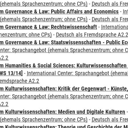
(ehemals Sprachenzentrum; ohne CPs)
-
Deutsch als Fr
 Governance & Law: Public Affairs and Economics
-
In
(ehemals Sprachenzentrum; ohne CPs)
-
Deutsch als Fr
m Governance & Law: Rechtswissenschaft
-
Internation
henzentrum; ohne CPs)
-
Deutsch als Fremdsprache A2.
 Governance & Law: Staatswissenschaften - Public Eco
Center: Sprachangebot (ehemals Sprachenzentrum; ohne 
A2.2
 Humanities & Social Sciences: Kulturwissenschaften -
WS 13/14]
-
International Center: Sprachangebot (ehem
remdsprache A2.2
 Kulturwissenschaften: Kritik der Gegenwart - Künste,
Center: Sprachangebot (ehemals Sprachenzentrum; ohne 
A2.2
 Kulturwissenschaften: Medien und Digitale Kulturen
(ehemals Sprachenzentrum; ohne CPs)
-
Deutsch als Fr
 Kulturwissenschaften: Theorie und Geschichte der M