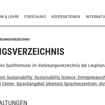
UM & LEHRE
FORSCHUNG
KOOPERATIONEN
INTERNATI
ESUNGSVERZEICHNIS
GSVERZEICHNIS
ein Suchformular im Vorlesungsverzeichnis der Leuphan
m Sustainability: Sustainability Science: Entrepreneurs
al Center: Sprachangebot (ehemals Sprachenzentrum; oh
ALTUNGEN