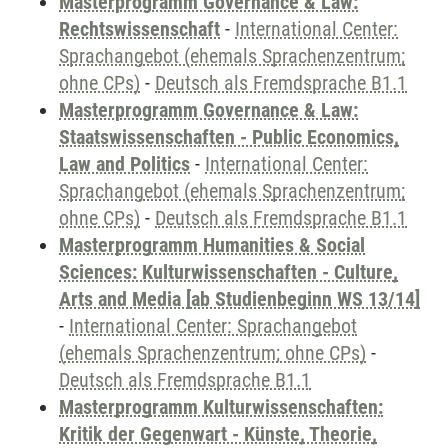
Masterprogramm Governance & Law:
Rechtswissenschaft
-
International Center:
Sprachangebot (ehemals Sprachenzentrum;
ohne CPs)
-
Deutsch als Fremdsprache B1.1
Masterprogramm Governance & Law:
Staatswissenschaften - Public Economics,
Law and Politics
-
International Center:
Sprachangebot (ehemals Sprachenzentrum;
ohne CPs)
-
Deutsch als Fremdsprache B1.1
Masterprogramm Humanities & Social
Sciences: Kulturwissenschaften - Culture,
Arts and Media [ab Studienbeginn WS 13/14]
-
International Center: Sprachangebot
(ehemals Sprachenzentrum; ohne CPs)
-
Deutsch als Fremdsprache B1.1
Masterprogramm Kulturwissenschaften:
Kritik der Gegenwart - Künste, Theorie,