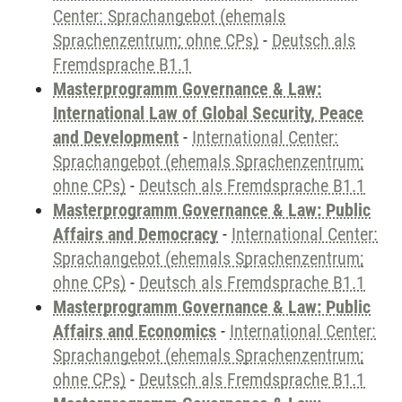
Center: Sprachangebot (ehemals
Sprachenzentrum; ohne CPs)
-
Deutsch als
Fremdsprache B1.1
Masterprogramm Governance & Law:
International Law of Global Security, Peace
and Development
-
International Center:
Sprachangebot (ehemals Sprachenzentrum;
ohne CPs)
-
Deutsch als Fremdsprache B1.1
Masterprogramm Governance & Law: Public
Affairs and Democracy
-
International Center:
Sprachangebot (ehemals Sprachenzentrum;
ohne CPs)
-
Deutsch als Fremdsprache B1.1
Masterprogramm Governance & Law: Public
Affairs and Economics
-
International Center:
Sprachangebot (ehemals Sprachenzentrum;
ohne CPs)
-
Deutsch als Fremdsprache B1.1