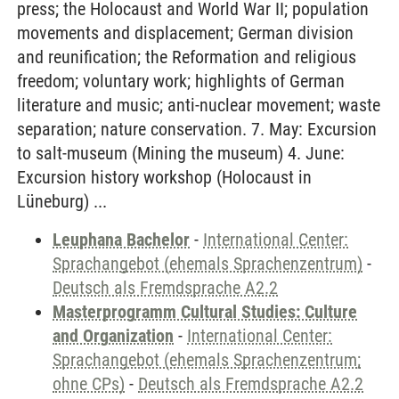
press; the Holocaust and World War II; population
movements and displacement; German division
and reunification; the Reformation and religious
freedom; voluntary work; highlights of German
literature and music; anti-nuclear movement; waste
separation; nature conservation. 7. May: Excursion
to salt-museum (Mining the museum) 4. June:
Excursion history workshop (Holocaust in
Lüneburg) ...
Leuphana Bachelor
-
International Center:
Sprachangebot (ehemals Sprachenzentrum)
-
Deutsch als Fremdsprache A2.2
Masterprogramm Cultural Studies: Culture
and Organization
-
International Center:
Sprachangebot (ehemals Sprachenzentrum;
ohne CPs)
-
Deutsch als Fremdsprache A2.2