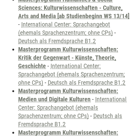
Sciences: Kulturwissenschaften - Culture,
Arts and Media [ab Studienbeginn WS 13/14]
-
International Center: Sprachangebot
(ehemals Sprachenzentrum; ohne CPs)
-
Deutsch als Fremdsprache B1.2
Masterprogramm Kulturwissenschaften:
Kritik der Gegenwart - Künste, Theorie,
Geschichte
-
International Center:
Sprachangebot (ehemals Sprachenzentrum;
ohne CPs)
-
Deutsch als Fremdsprache B1.2
Masterprogramm Kulturwissenschaften:
Medien und Digitale Kulturen
-
International
Center: Sprachangebot (ehemals
Sprachenzentrum; ohne CPs)
-
Deutsch als
Fremdsprache B1.2
Masterprogramm Kulturwissenschaften: