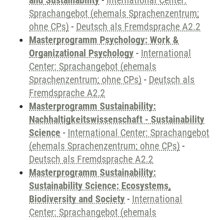
and Sustainability
-
International Center:
Sprachangebot (ehemals Sprachenzentrum;
ohne CPs)
-
Deutsch als Fremdsprache A2.2
Masterprogramm Psychology: Work &
Organizational Psychology
-
International
Center: Sprachangebot (ehemals
Sprachenzentrum; ohne CPs)
-
Deutsch als
Fremdsprache A2.2
Masterprogramm Sustainability:
Nachhaltigkeitswissenschaft - Sustainability
Science
-
International Center: Sprachangebot
(ehemals Sprachenzentrum; ohne CPs)
-
Deutsch als Fremdsprache A2.2
Masterprogramm Sustainability:
Sustainability Science: Ecosystems,
Biodiversity and Society
-
International
Center: Sprachangebot (ehemals