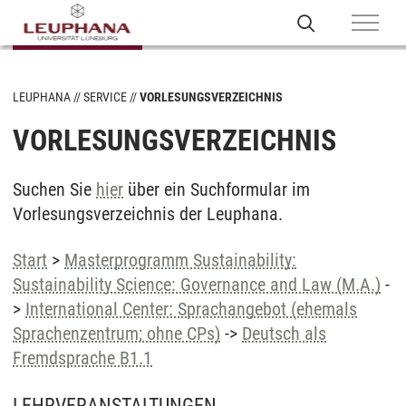
LEUPHANA
SERVICE
VORLESUNGSVERZEICHNIS
VORLESUNGSVERZEICHNIS
Suchen Sie
hier
über ein Suchformular im
Vorlesungsverzeichnis der Leuphana.
Start
>
Masterprogramm Sustainability:
Sustainability Science: Governance and Law (M.A.)
-
>
International Center: Sprachangebot (ehemals
Sprachenzentrum; ohne CPs)
->
Deutsch als
Fremdsprache B1.1
LEHRVERANSTALTUNGEN