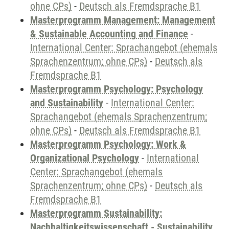
ohne CPs)
-
Deutsch als Fremdsprache B1
Masterprogramm Management: Management
& Sustainable Accounting and Finance
-
International Center: Sprachangebot (ehemals
Sprachenzentrum; ohne CPs)
-
Deutsch als
Fremdsprache B1
Masterprogramm Psychology: Psychology
and Sustainability
-
International Center:
Sprachangebot (ehemals Sprachenzentrum;
ohne CPs)
-
Deutsch als Fremdsprache B1
Masterprogramm Psychology: Work &
Organizational Psychology
-
International
Center: Sprachangebot (ehemals
Sprachenzentrum; ohne CPs)
-
Deutsch als
Fremdsprache B1
Masterprogramm Sustainability:
Nachhaltigkeitswissenschaft - Sustainability