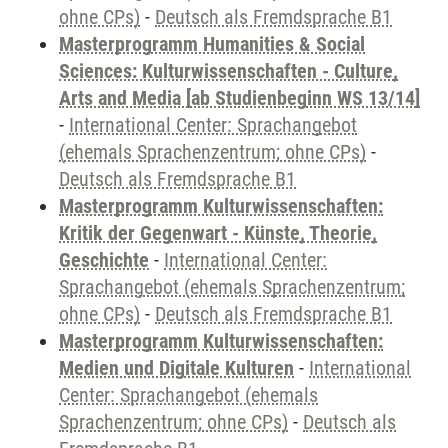
ohne CPs)
-
Deutsch als Fremdsprache B1
Masterprogramm Humanities & Social
Sciences: Kulturwissenschaften - Culture,
Arts and Media [ab Studienbeginn WS 13/14]
-
International Center: Sprachangebot
(ehemals Sprachenzentrum; ohne CPs)
-
Deutsch als Fremdsprache B1
Masterprogramm Kulturwissenschaften:
Kritik der Gegenwart - Künste, Theorie,
Geschichte
-
International Center:
Sprachangebot (ehemals Sprachenzentrum;
ohne CPs)
-
Deutsch als Fremdsprache B1
Masterprogramm Kulturwissenschaften:
Medien und Digitale Kulturen
-
International
Center: Sprachangebot (ehemals
Sprachenzentrum; ohne CPs)
-
Deutsch als