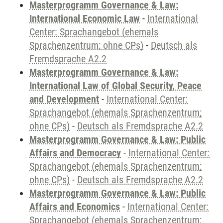
Masterprogramm Governance & Law:
International Economic Law
-
International
Center: Sprachangebot (ehemals
Sprachenzentrum; ohne CPs)
-
Deutsch als
Fremdsprache A2.2
Masterprogramm Governance & Law:
International Law of Global Security, Peace
and Development
-
International Center:
Sprachangebot (ehemals Sprachenzentrum;
ohne CPs)
-
Deutsch als Fremdsprache A2.2
Masterprogramm Governance & Law: Public
Affairs and Democracy
-
International Center:
Sprachangebot (ehemals Sprachenzentrum;
ohne CPs)
-
Deutsch als Fremdsprache A2.2
Masterprogramm Governance & Law: Public
Affairs and Economics
-
International Center:
Sprachangebot (ehemals Sprachenzentrum;