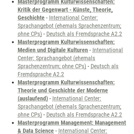
Masterprogramm Kulturwissenschaften:
Kritik der Gegenwart - Künste, Theorie,
Geschichte
-
International Center:
Sprachangebot (ehemals Sprachenzentrum;
ohne CPs)
-
Deutsch als Fremdsprache A2.2
Masterprogramm Kulturwissenschaften:
Medien und Digitale Kulturen
-
International
Center: Sprachangebot (ehemals
Sprachenzentrum; ohne CPs)
-
Deutsch als
Fremdsprache A2.2
Masterprogramm Kulturwissenschaften:
Theorie und Geschichte der Moderne
(auslaufend)
-
International Center:
Sprachangebot (ehemals Sprachenzentrum;
ohne CPs)
-
Deutsch als Fremdsprache A2.2
Masterprogramm Management: Management
& Data Science
-
International Center: