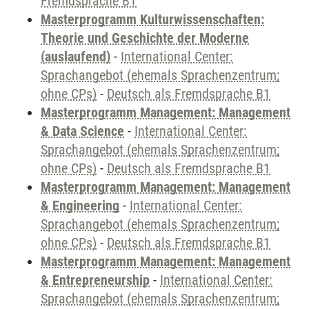
Fremdsprache B1
Masterprogramm Kulturwissenschaften:
Theorie und Geschichte der Moderne
(auslaufend)
-
International Center:
Sprachangebot (ehemals Sprachenzentrum;
ohne CPs)
-
Deutsch als Fremdsprache B1
Masterprogramm Management: Management
& Data Science
-
International Center:
Sprachangebot (ehemals Sprachenzentrum;
ohne CPs)
-
Deutsch als Fremdsprache B1
Masterprogramm Management: Management
& Engineering
-
International Center:
Sprachangebot (ehemals Sprachenzentrum;
ohne CPs)
-
Deutsch als Fremdsprache B1
Masterprogramm Management: Management
& Entrepreneurship
-
International Center:
Sprachangebot (ehemals Sprachenzentrum;