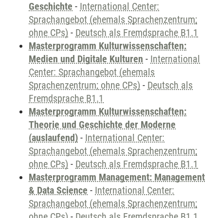
Geschichte
-
International Center:
Sprachangebot (ehemals Sprachenzentrum;
ohne CPs)
-
Deutsch als Fremdsprache B1.1
Masterprogramm Kulturwissenschaften:
Medien und Digitale Kulturen
-
International
Center: Sprachangebot (ehemals
Sprachenzentrum; ohne CPs)
-
Deutsch als
Fremdsprache B1.1
Masterprogramm Kulturwissenschaften:
Theorie und Geschichte der Moderne
(auslaufend)
-
International Center:
Sprachangebot (ehemals Sprachenzentrum;
ohne CPs)
-
Deutsch als Fremdsprache B1.1
Masterprogramm Management: Management
& Data Science
-
International Center:
Sprachangebot (ehemals Sprachenzentrum;
ohne CPs)
-
Deutsch als Fremdsprache B1.1