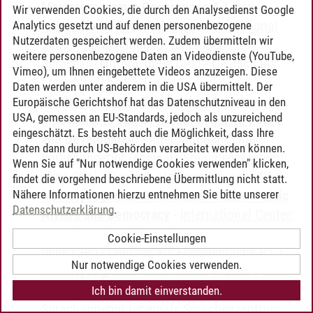
Masterprogramm Governance & Law:
Wir verwenden Cookies, die durch den Analysedienst Google
International Economic Law
-
International
Analytics gesetzt und auf denen personenbezogene
Nutzerdaten gespeichert werden. Zudem übermitteln wir
Center: Sprachangebot (ehemals
weitere personenbezogene Daten an Videodienste (YouTube,
Sprachenzentrum; ohne CPs)
-
Deutsch als
Vimeo), um Ihnen eingebettete Videos anzuzeigen. Diese
Fremdsprache B1.1
Daten werden unter anderem in die USA übermittelt. Der
Masterprogramm Governance & Law:
Europäische Gerichtshof hat das Datenschutzniveau in den
USA, gemessen an EU-Standards, jedoch als unzureichend
International Law of Global Security, Peace
eingeschätzt. Es besteht auch die Möglichkeit, dass Ihre
and Development
-
International Center:
Daten dann durch US-Behörden verarbeitet werden können.
Sprachangebot (ehemals Sprachenzentrum;
Wenn Sie auf "Nur notwendige Cookies verwenden" klicken,
ohne CPs)
-
Deutsch als Fremdsprache B1.1
findet die vorgehend beschriebene Übermittlung nicht statt.
Nähere Informationen hierzu entnehmen Sie bitte unserer
Masterprogramm Governance & Law: Public
Datenschutzerklärung
.
Affairs and Democracy
-
International Center:
Sprachangebot (ehemals Sprachenzentrum;
Cookie-Einstellungen
ohne CPs)
-
Deutsch als Fremdsprache B1.1
Nur notwendige Cookies verwenden.
Masterprogramm Governance & Law: Public
Affairs and Economics
-
International Center:
Ich bin damit einverstanden.
Sprachangebot (ehemals Sprachenzentrum;