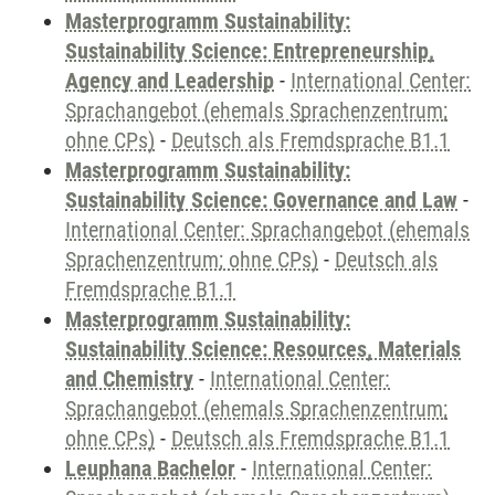
Masterprogramm Sustainability:
Sustainability Science: Entrepreneurship,
Agency and Leadership
-
International Center:
Sprachangebot (ehemals Sprachenzentrum;
ohne CPs)
-
Deutsch als Fremdsprache B1.1
Masterprogramm Sustainability:
Sustainability Science: Governance and Law
-
International Center: Sprachangebot (ehemals
Sprachenzentrum; ohne CPs)
-
Deutsch als
Fremdsprache B1.1
Masterprogramm Sustainability:
Sustainability Science: Resources, Materials
and Chemistry
-
International Center:
Sprachangebot (ehemals Sprachenzentrum;
ohne CPs)
-
Deutsch als Fremdsprache B1.1
Leuphana Bachelor
-
International Center: