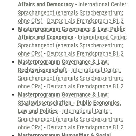
Affairs and Democracy
-
International Center:
Sprachangebot (ehemals Sprachenzentrum;
ohne CPs)
-
Deutsch als Fremdsprache B1.2
Masterprogramm Governance & Law: Public
Affairs and Economics
-
International Center:
Sprachangebot (ehemals Sprachenzentrum;
ohne CPs)
-
Deutsch als Fremdsprache B1.2
Masterprogramm Governance & Law:
Rechtswissenschaft
-
International Center:
Sprachangebot (ehemals Sprachenzentrum;
ohne CPs)
-
Deutsch als Fremdsprache B1.2
Masterprogramm Governance & Law:
Staatswissenschaften - Public Economics,
Law and Politics
-
International Center:
Sprachangebot (ehemals Sprachenzentrum;
ohne CPs)
-
Deutsch als Fremdsprache B1.2
Masterprogramm Humanities & Social