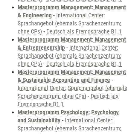
Masterprogramm Management: Management
& Engineering
-
International Center:
Sprachangebot (ehemals Sprachenzentrum;
ohne CPs)
-
Deutsch als Fremdsprache B1.1
Masterprogramm Management: Management
& Entrepreneurship
-
International Center:
Sprachangebot (ehemals Sprachenzentrum;
ohne CPs)
-
Deutsch als Fremdsprache B1.1
Masterprogramm Management: Management
& Sustainable Accounting and Finance
-
International Center: Sprachangebot (ehemals
Sprachenzentrum; ohne CPs)
-
Deutsch als
Fremdsprache B1.1
Masterprogramm Psychology: Psychology
and Sustainability
-
International Center:
Sprachangebot (ehemals Sprachenzentrum;