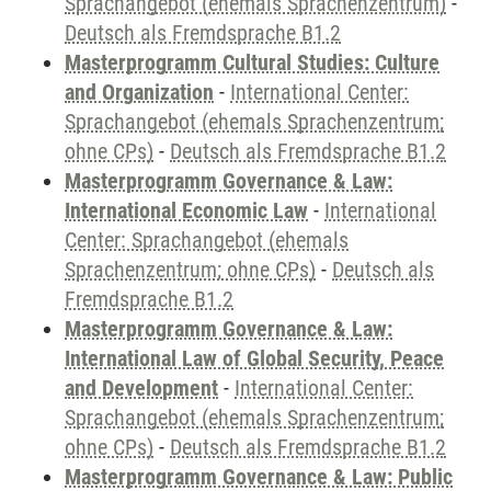
Sprachangebot (ehemals Sprachenzentrum)
-
Deutsch als Fremdsprache B1.2
Masterprogramm Cultural Studies: Culture
and Organization
-
International Center:
Sprachangebot (ehemals Sprachenzentrum;
ohne CPs)
-
Deutsch als Fremdsprache B1.2
Masterprogramm Governance & Law:
International Economic Law
-
International
Center: Sprachangebot (ehemals
Sprachenzentrum; ohne CPs)
-
Deutsch als
Fremdsprache B1.2
Masterprogramm Governance & Law:
International Law of Global Security, Peace
and Development
-
International Center:
Sprachangebot (ehemals Sprachenzentrum;
ohne CPs)
-
Deutsch als Fremdsprache B1.2
Masterprogramm Governance & Law: Public