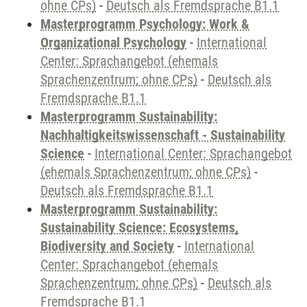
ohne CPs)
-
Deutsch als Fremdsprache B1.1
Masterprogramm Psychology: Work &
Organizational Psychology
-
International
Center: Sprachangebot (ehemals
Sprachenzentrum; ohne CPs)
-
Deutsch als
Fremdsprache B1.1
Masterprogramm Sustainability:
Nachhaltigkeitswissenschaft - Sustainability
Science
-
International Center: Sprachangebot
(ehemals Sprachenzentrum; ohne CPs)
-
Deutsch als Fremdsprache B1.1
Masterprogramm Sustainability:
Sustainability Science: Ecosystems,
Biodiversity and Society
-
International
Center: Sprachangebot (ehemals
Sprachenzentrum; ohne CPs)
-
Deutsch als
Fremdsprache B1.1