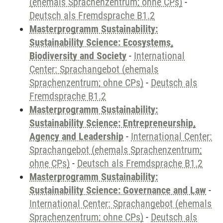
(ehemals Sprachenzentrum; ohne CPs)
-
Deutsch als Fremdsprache B1.2
Masterprogramm Sustainability:
Sustainability Science: Ecosystems,
Biodiversity and Society
-
International
Center: Sprachangebot (ehemals
Sprachenzentrum; ohne CPs)
-
Deutsch als
Fremdsprache B1.2
Masterprogramm Sustainability:
Sustainability Science: Entrepreneurship,
Agency and Leadership
-
International Center:
Sprachangebot (ehemals Sprachenzentrum;
ohne CPs)
-
Deutsch als Fremdsprache B1.2
Masterprogramm Sustainability:
Sustainability Science: Governance and Law
-
International Center: Sprachangebot (ehemals
Sprachenzentrum; ohne CPs)
-
Deutsch als