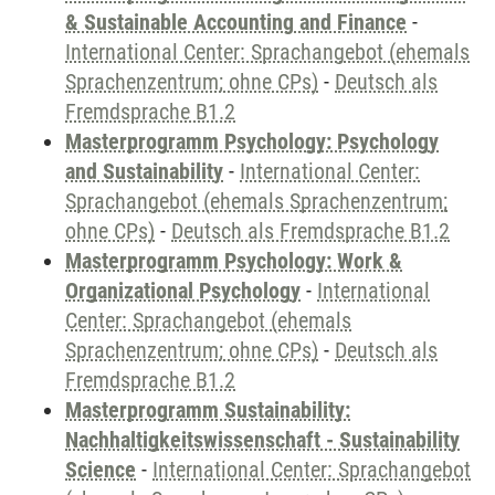
& Sustainable Accounting and Finance
-
International Center: Sprachangebot (ehemals
Sprachenzentrum; ohne CPs)
-
Deutsch als
Fremdsprache B1.2
Masterprogramm Psychology: Psychology
and Sustainability
-
International Center:
Sprachangebot (ehemals Sprachenzentrum;
ohne CPs)
-
Deutsch als Fremdsprache B1.2
Masterprogramm Psychology: Work &
Organizational Psychology
-
International
Center: Sprachangebot (ehemals
Sprachenzentrum; ohne CPs)
-
Deutsch als
Fremdsprache B1.2
Masterprogramm Sustainability:
Nachhaltigkeitswissenschaft - Sustainability
Science
-
International Center: Sprachangebot