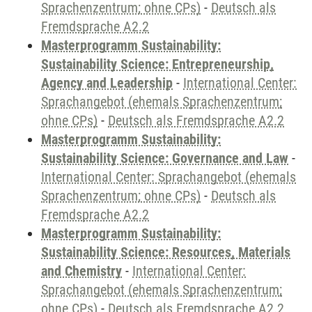
Sprachenzentrum; ohne CPs)
-
Deutsch als
Fremdsprache A2.2
Masterprogramm Sustainability:
Sustainability Science: Entrepreneurship,
Agency and Leadership
-
International Center:
Sprachangebot (ehemals Sprachenzentrum;
ohne CPs)
-
Deutsch als Fremdsprache A2.2
Masterprogramm Sustainability:
Sustainability Science: Governance and Law
-
International Center: Sprachangebot (ehemals
Sprachenzentrum; ohne CPs)
-
Deutsch als
Fremdsprache A2.2
Masterprogramm Sustainability:
Sustainability Science: Resources, Materials
and Chemistry
-
International Center:
Sprachangebot (ehemals Sprachenzentrum;
ohne CPs)
-
Deutsch als Fremdsprache A2.2