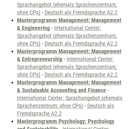
Sprachangebot (ehemals Sprachenzentrum;
ohne CPs)
-
Deutsch als Fremdsprache A2.2
Masterprogramm Management: Management
& Engineering
-
International Center:
Sprachangebot (ehemals Sprachenzentrum;
ohne CPs)
-
Deutsch als Fremdsprache A2.2
Masterprogramm Management: Management
& Entrepreneurship
-
International Center:
Sprachangebot (ehemals Sprachenzentrum;
ohne CPs)
-
Deutsch als Fremdsprache A2.2
Masterprogramm Management: Management
& Sustainable Accounting and Finance
-
International Center: Sprachangebot (ehemals
Sprachenzentrum; ohne CPs)
-
Deutsch als
Fremdsprache A2.2
Masterprogramm Psychology: Psychology