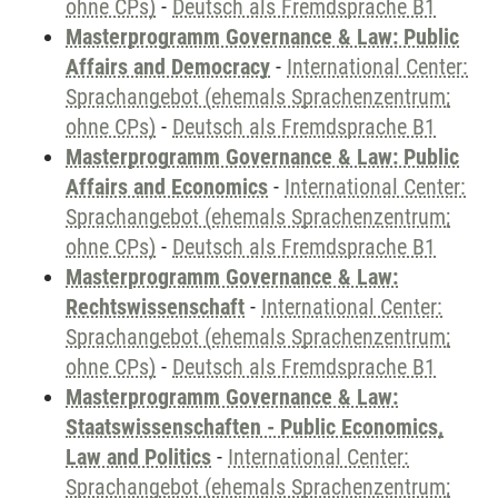
ohne CPs)
-
Deutsch als Fremdsprache B1
Masterprogramm Governance & Law: Public
Affairs and Democracy
-
International Center:
Sprachangebot (ehemals Sprachenzentrum;
ohne CPs)
-
Deutsch als Fremdsprache B1
Masterprogramm Governance & Law: Public
Affairs and Economics
-
International Center:
Sprachangebot (ehemals Sprachenzentrum;
ohne CPs)
-
Deutsch als Fremdsprache B1
Masterprogramm Governance & Law:
Rechtswissenschaft
-
International Center:
Sprachangebot (ehemals Sprachenzentrum;
ohne CPs)
-
Deutsch als Fremdsprache B1
Masterprogramm Governance & Law:
Staatswissenschaften - Public Economics,
Law and Politics
-
International Center:
Sprachangebot (ehemals Sprachenzentrum;