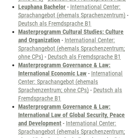
Leuphana Bachelor
-
International Center:
Sprachangebot (ehemals Sprachenzentrum)
-
Deutsch als Fremdsprache B1
Masterprogramm Cultural Studies: Culture
and Organization
-
International Center:
Sprachangebot (ehemals Sprachenzentrum;
ohne CPs)
-
Deutsch als Fremdsprache B1
Masterprogramm Governance & Law:
International Economic Law
-
International
Center: Sprachangebot (ehemals
Sprachenzentrum; ohne CPs)
-
Deutsch als
Fremdsprache B1
Masterprogramm Governance & Law:
International Law of Global Security, Peace
and Development
-
International Center:
Sprachangebot (ehemals Sprachenzentrum;