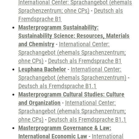
International Center: Sprachangebot (ehemals
Sprachenzentrum; ohne CPs)
-
Deutsch als
Fremdsprache B1
Masterprogramm Sustainability:
Sustainability Science: Resources, Materials
and Chemistry
-
International Center:
Sprachangebot (ehemals Sprachenzentrum;
ohne CPs)
-
Deutsch als Fremdsprache B1
Leuphana Bachelor
-
International Center:
Sprachangebot (ehemals Sprachenzentrum)
-
Deutsch als Fremdsprache B1.1
Masterprogramm Cultural Studies: Culture
and Organization
-
International Center:
Sprachangebot (ehemals Sprachenzentrum;
ohne CPs)
-
Deutsch als Fremdsprache B1.1
Masterprogramm Governance & Law:
International Economic Law
-
International