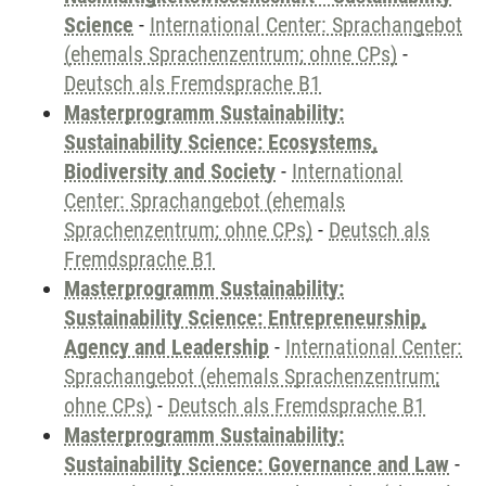
Science
-
International Center: Sprachangebot
(ehemals Sprachenzentrum; ohne CPs)
-
Deutsch als Fremdsprache B1
Masterprogramm Sustainability:
Sustainability Science: Ecosystems,
Biodiversity and Society
-
International
Center: Sprachangebot (ehemals
Sprachenzentrum; ohne CPs)
-
Deutsch als
Fremdsprache B1
Masterprogramm Sustainability:
Sustainability Science: Entrepreneurship,
Agency and Leadership
-
International Center:
Sprachangebot (ehemals Sprachenzentrum;
ohne CPs)
-
Deutsch als Fremdsprache B1
Masterprogramm Sustainability:
Sustainability Science: Governance and Law
-