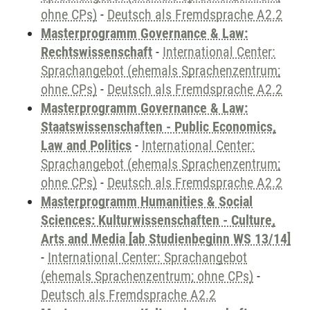
ohne CPs)
-
Deutsch als Fremdsprache A2.2
Masterprogramm Governance & Law:
Rechtswissenschaft
-
International Center:
Sprachangebot (ehemals Sprachenzentrum;
ohne CPs)
-
Deutsch als Fremdsprache A2.2
Masterprogramm Governance & Law:
Staatswissenschaften - Public Economics,
Law and Politics
-
International Center:
Sprachangebot (ehemals Sprachenzentrum;
ohne CPs)
-
Deutsch als Fremdsprache A2.2
Masterprogramm Humanities & Social
Sciences: Kulturwissenschaften - Culture,
Arts and Media [ab Studienbeginn WS 13/14]
-
International Center: Sprachangebot
(ehemals Sprachenzentrum; ohne CPs)
-
Deutsch als Fremdsprache A2.2