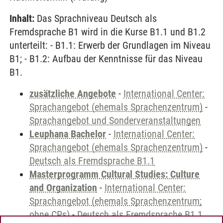
Inhalt:
Das Sprachniveau Deutsch als
Fremdsprache B1 wird in die Kurse B1.1 und B1.2
unterteilt: - B1.1: Erwerb der Grundlagen im Niveau
B1; - B1.2: Aufbau der Kenntnisse für das Niveau
B1.
zusätzliche Angebote
-
International Center:
Sprachangebot (ehemals Sprachenzentrum)
-
Sprachangebot und Sonderveranstaltungen
Leuphana Bachelor
-
International Center:
Sprachangebot (ehemals Sprachenzentrum)
-
Deutsch als Fremdsprache B1.1
Masterprogramm Cultural Studies: Culture
and Organization
-
International Center:
Sprachangebot (ehemals Sprachenzentrum;
ohne CPs)
-
Deutsch als Fremdsprache B1.1