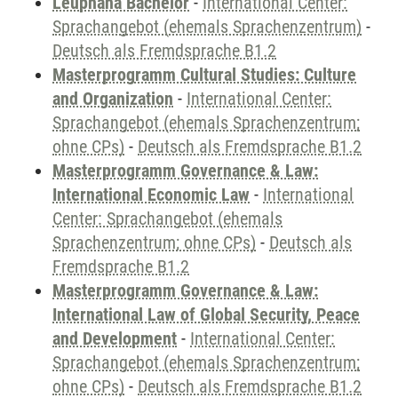
Leuphana Bachelor
-
International Center:
Sprachangebot (ehemals Sprachenzentrum)
-
Deutsch als Fremdsprache B1.2
Masterprogramm Cultural Studies: Culture
and Organization
-
International Center:
Sprachangebot (ehemals Sprachenzentrum;
ohne CPs)
-
Deutsch als Fremdsprache B1.2
Masterprogramm Governance & Law:
International Economic Law
-
International
Center: Sprachangebot (ehemals
Sprachenzentrum; ohne CPs)
-
Deutsch als
Fremdsprache B1.2
Masterprogramm Governance & Law:
International Law of Global Security, Peace
and Development
-
International Center:
Sprachangebot (ehemals Sprachenzentrum;
ohne CPs)
-
Deutsch als Fremdsprache B1.2