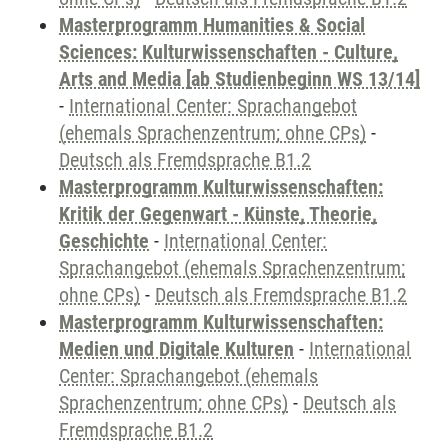
Masterprogramm Humanities & Social
Sciences: Kulturwissenschaften - Culture,
Arts and Media [ab Studienbeginn WS 13/14]
-
International Center: Sprachangebot
(ehemals Sprachenzentrum; ohne CPs)
-
Deutsch als Fremdsprache B1.2
Masterprogramm Kulturwissenschaften:
Kritik der Gegenwart - Künste, Theorie,
Geschichte
-
International Center:
Sprachangebot (ehemals Sprachenzentrum;
ohne CPs)
-
Deutsch als Fremdsprache B1.2
Masterprogramm Kulturwissenschaften:
Medien und Digitale Kulturen
-
International
Center: Sprachangebot (ehemals
Sprachenzentrum; ohne CPs)
-
Deutsch als
Fremdsprache B1.2