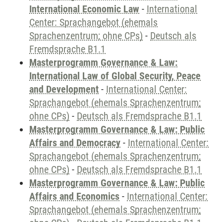
International Economic Law
-
International
Center: Sprachangebot (ehemals
Sprachenzentrum; ohne CPs)
-
Deutsch als
Fremdsprache B1.1
Masterprogramm Governance & Law:
International Law of Global Security, Peace
and Development
-
International Center:
Sprachangebot (ehemals Sprachenzentrum;
ohne CPs)
-
Deutsch als Fremdsprache B1.1
Masterprogramm Governance & Law: Public
Affairs and Democracy
-
International Center:
Sprachangebot (ehemals Sprachenzentrum;
ohne CPs)
-
Deutsch als Fremdsprache B1.1
Masterprogramm Governance & Law: Public
Affairs and Economics
-
International Center:
Sprachangebot (ehemals Sprachenzentrum;