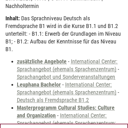
Nachholtermin
Inhalt:
Das Sprachniveau Deutsch als
Fremdsprache B1 wird in die Kurse B1.1 und B1.2
unterteilt: - B1.1: Erwerb der Grundlagen im Niveau
B1; - B1.2: Aufbau der Kenntnisse für das Niveau
B1.
zusätzliche Angebote
-
International Center:
Sprachangebot (ehemals Sprachenzentrum)
-
Sprachangebot und Sonderveranstaltungen
Leuphana Bachelor
-
International Center:
Sprachangebot (ehemals Sprachenzentrum)
-
Deutsch als Fremdsprache B1.2
Masterprogramm Cultural Studies: Culture
and Organization
-
International Center:
Sprachangebot (ehemals Sprachenzentrum;