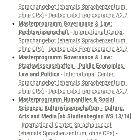
Sprachangebot (ehemals Sprachenzentrum;
ohne CPs)
-
Deutsch als Fremdsprache A2.2
Masterprogramm Governance & Law:
Rechtswissenschaft
-
International Center:
Sprachangebot (ehemals Sprachenzentrum;
ohne CPs)
-
Deutsch als Fremdsprache A2.2
Masterprogramm Governance & Law:
Staatswissenschaften - Public Economics,
Law and Politics
-
International Center:
Sprachangebot (ehemals Sprachenzentrum;
ohne CPs)
-
Deutsch als Fremdsprache A2.2
Masterprogramm Humanities & Social
Sciences: Kulturwissenschaften - Culture,
Arts and Media [ab Studienbeginn WS 13/14]
-
International Center: Sprachangebot
(ehemals Sprachenzentrum; ohne CPs)
-