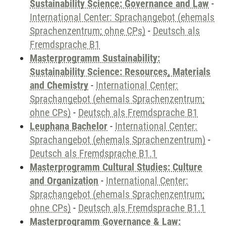
Sustainability Science: Governance and Law
-
International Center: Sprachangebot (ehemals
Sprachenzentrum; ohne CPs)
-
Deutsch als
Fremdsprache B1
Masterprogramm Sustainability:
Sustainability Science: Resources, Materials
and Chemistry
-
International Center:
Sprachangebot (ehemals Sprachenzentrum;
ohne CPs)
-
Deutsch als Fremdsprache B1
Leuphana Bachelor
-
International Center:
Sprachangebot (ehemals Sprachenzentrum)
-
Deutsch als Fremdsprache B1.1
Masterprogramm Cultural Studies: Culture
and Organization
-
International Center:
Sprachangebot (ehemals Sprachenzentrum;
ohne CPs)
-
Deutsch als Fremdsprache B1.1
Masterprogramm Governance & Law: