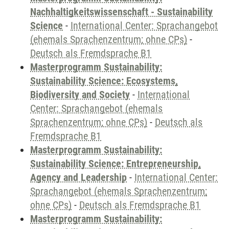
Nachhaltigkeitswissenschaft - Sustainability
Science
-
International Center: Sprachangebot
(ehemals Sprachenzentrum; ohne CPs)
-
Deutsch als Fremdsprache B1
Masterprogramm Sustainability:
Sustainability Science: Ecosystems,
Biodiversity and Society
-
International
Center: Sprachangebot (ehemals
Sprachenzentrum; ohne CPs)
-
Deutsch als
Fremdsprache B1
Masterprogramm Sustainability:
Sustainability Science: Entrepreneurship,
Agency and Leadership
-
International Center:
Sprachangebot (ehemals Sprachenzentrum;
ohne CPs)
-
Deutsch als Fremdsprache B1
Masterprogramm Sustainability: