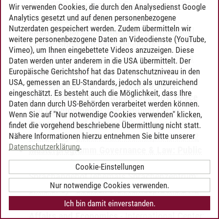
ohne CPs)
-
Deutsch als Fremdsprache B1.2
Wir verwenden Cookies, die durch den Analysedienst Google
Masterprogramm Governance & Law:
Analytics gesetzt und auf denen personenbezogene
Nutzerdaten gespeichert werden. Zudem übermitteln wir
International Economic Law
-
International
weitere personenbezogene Daten an Videodienste (YouTube,
Center: Sprachangebot (ehemals
Vimeo), um Ihnen eingebettete Videos anzuzeigen. Diese
Sprachenzentrum; ohne CPs)
-
Deutsch als
Daten werden unter anderem in die USA übermittelt. Der
Fremdsprache B1.2
Europäische Gerichtshof hat das Datenschutzniveau in den
USA, gemessen an EU-Standards, jedoch als unzureichend
Masterprogramm Governance & Law:
eingeschätzt. Es besteht auch die Möglichkeit, dass Ihre
International Law of Global Security, Peace
Daten dann durch US-Behörden verarbeitet werden können.
and Development
-
International Center:
Wenn Sie auf "Nur notwendige Cookies verwenden" klicken,
Sprachangebot (ehemals Sprachenzentrum;
findet die vorgehend beschriebene Übermittlung nicht statt.
Nähere Informationen hierzu entnehmen Sie bitte unserer
ohne CPs)
-
Deutsch als Fremdsprache B1.2
Datenschutzerklärung
.
Masterprogramm Governance & Law: Public
Affairs and Democracy
-
International Center:
Cookie-Einstellungen
Sprachangebot (ehemals Sprachenzentrum;
Nur notwendige Cookies verwenden.
ohne CPs)
-
Deutsch als Fremdsprache B1.2
Masterprogramm Governance & Law: Public
Ich bin damit einverstanden.
Affairs and Economics
-
International Center: