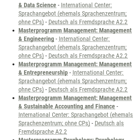
& Data Science
-
International Center:
Sprachangebot (ehemals Sprachenzentrum;
ohne CPs)
-
Deutsch als Fremdsprache A2.2
Masterprogramm Management: Management
& Engineering
-
International Center:
Sprachangebot (ehemals Sprachenzentrum;
ohne CPs)
-
Deutsch als Fremdsprache A2.2
Masterprogramm Management: Management
& Entrepreneurship
-
International Center:
Sprachangebot (ehemals Sprachenzentrum;
ohne CPs)
-
Deutsch als Fremdsprache A2.2
Masterprogramm Management: Management
& Sustainable Accounting and Finance
-
International Center: Sprachangebot (ehemals
Sprachenzentrum; ohne CPs)
-
Deutsch als
Fremdsprache A2.2