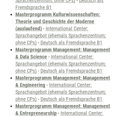
Sprachenzentrum; ohne CPs)
-
Deutsch als
Fremdsprache B1
Masterprogramm Kulturwissenschaften:
Theorie und Geschichte der Moderne
(auslaufend)
-
International Center:
Sprachangebot (ehemals Sprachenzentrum;
ohne CPs)
-
Deutsch als Fremdsprache B1
Masterprogramm Management: Management
& Data Science
-
International Center:
Sprachangebot (ehemals Sprachenzentrum;
ohne CPs)
-
Deutsch als Fremdsprache B1
Masterprogramm Management: Management
& Engineering
-
International Center:
Sprachangebot (ehemals Sprachenzentrum;
ohne CPs)
-
Deutsch als Fremdsprache B1
Masterprogramm Management: Management
& Entrepreneurship
-
International Center: