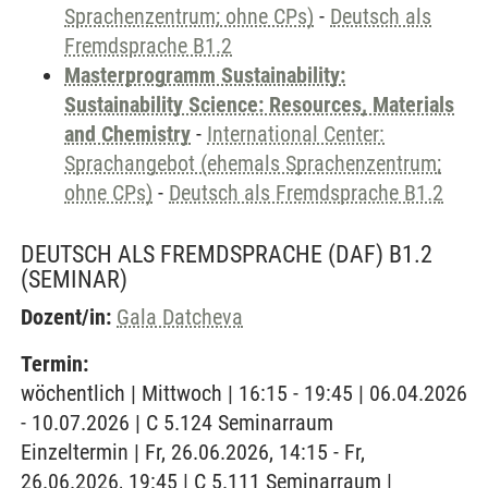
Sprachenzentrum; ohne CPs)
-
Deutsch als
Fremdsprache B1.2
Masterprogramm Sustainability:
Sustainability Science: Resources, Materials
and Chemistry
-
International Center:
Sprachangebot (ehemals Sprachenzentrum;
ohne CPs)
-
Deutsch als Fremdsprache B1.2
DEUTSCH ALS FREMDSPRACHE (DAF) B1.2
(SEMINAR)
Dozent/in:
Gala Datcheva
Termin:
wöchentlich | Mittwoch | 16:15 - 19:45 | 06.04.2026
- 10.07.2026 | C 5.124 Seminarraum
Einzeltermin | Fr, 26.06.2026, 14:15 - Fr,
26.06.2026, 19:45 | C 5.111 Seminarraum |