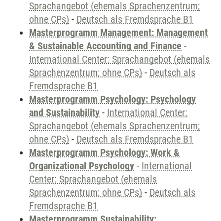
Sprachangebot (ehemals Sprachenzentrum;
ohne CPs)
-
Deutsch als Fremdsprache B1
Masterprogramm Management: Management
& Sustainable Accounting and Finance
-
International Center: Sprachangebot (ehemals
Sprachenzentrum; ohne CPs)
-
Deutsch als
Fremdsprache B1
Masterprogramm Psychology: Psychology
and Sustainability
-
International Center:
Sprachangebot (ehemals Sprachenzentrum;
ohne CPs)
-
Deutsch als Fremdsprache B1
Masterprogramm Psychology: Work &
Organizational Psychology
-
International
Center: Sprachangebot (ehemals
Sprachenzentrum; ohne CPs)
-
Deutsch als
Fremdsprache B1
Masterprogramm Sustainability: