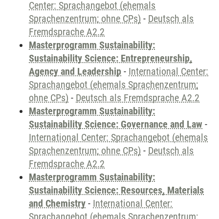
Center: Sprachangebot (ehemals
Sprachenzentrum; ohne CPs)
-
Deutsch als
Fremdsprache A2.2
Masterprogramm Sustainability:
Sustainability Science: Entrepreneurship,
Agency and Leadership
-
International Center:
Sprachangebot (ehemals Sprachenzentrum;
ohne CPs)
-
Deutsch als Fremdsprache A2.2
Masterprogramm Sustainability:
Sustainability Science: Governance and Law
-
International Center: Sprachangebot (ehemals
Sprachenzentrum; ohne CPs)
-
Deutsch als
Fremdsprache A2.2
Masterprogramm Sustainability:
Sustainability Science: Resources, Materials
and Chemistry
-
International Center:
Sprachangebot (ehemals Sprachenzentrum;