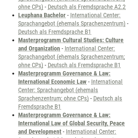
ohne CPs)
-
Deutsch als Fremdsprache A2.2
Leuphana Bachelor
-
International Center:
Sprachangebot (ehemals Sprachenzentrum)
-
Deutsch als Fremdsprache B1
Masterprogramm Cultural Studies: Culture
and Organization
-
International Center:
Sprachangebot (ehemals Sprachenzentrum;
ohne CPs)
-
Deutsch als Fremdsprache B1
Masterprogramm Governance & Law:
International Economic Law
-
International
Center: Sprachangebot (ehemals
Sprachenzentrum; ohne CPs)
-
Deutsch als
Fremdsprache B1
Masterprogramm Governance & Law:
International Law of Global Security, Peace
and Development
-
International Center: