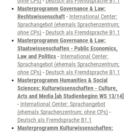
ohne CPs)
-
Deutsch als Fremdsprache B1.1
Masterprogramm Governance & Law:
Rechtswissenschaft
-
International Center:
Sprachangebot (ehemals Sprachenzentrum;
ohne CPs)
-
Deutsch als Fremdsprache B1.1
Masterprogramm Governance & Law:
Staatswissenschaften - Public Economics,
Law and Politics
-
International Center:
Sprachangebot (ehemals Sprachenzentrum;
ohne CPs)
-
Deutsch als Fremdsprache B1.1
Masterprogramm Humanities & Social
Sciences: Kulturwissenschaften - Culture,
Arts and Media [ab Studienbeginn WS 13/14]
-
International Center: Sprachangebot
(ehemals Sprachenzentrum; ohne CPs)
-
Deutsch als Fremdsprache B1.1
Masterprogramm Kulturwissenschaften: