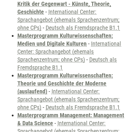
Kritik der Gegenwart - Künste, Theorie,
Geschichte
-
International Center:
Sprachangebot (ehemals Sprachenzentrum;
ohne CPs)
-
Deutsch als Fremdsprache B1.1
Masterprogramm Kulturwissenschaften:
Medien und Digitale Kulturen
-
International
Center: Sprachangebot (ehemals
Sprachenzentrum; ohne CPs)
-
Deutsch als
Fremdsprache B1.1
Masterprogramm Kulturwissenschaften:
Theorie und Geschichte der Moderne
(auslaufend)
-
International Center:
Sprachangebot (ehemals Sprachenzentrum;
ohne CPs)
-
Deutsch als Fremdsprache B1.1
Masterprogramm Management: Management
& Data Science
-
International Center:
Sprachangebot (ehemals Sprachenzentrum;