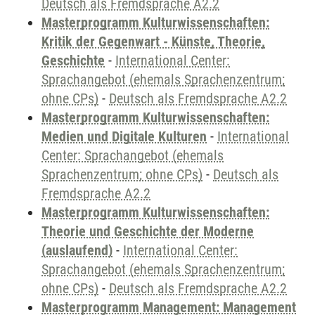
Deutsch als Fremdsprache A2.2
Masterprogramm Kulturwissenschaften:
Kritik der Gegenwart - Künste, Theorie,
Geschichte
-
International Center:
Sprachangebot (ehemals Sprachenzentrum;
ohne CPs)
-
Deutsch als Fremdsprache A2.2
Masterprogramm Kulturwissenschaften:
Medien und Digitale Kulturen
-
International
Center: Sprachangebot (ehemals
Sprachenzentrum; ohne CPs)
-
Deutsch als
Fremdsprache A2.2
Masterprogramm Kulturwissenschaften:
Theorie und Geschichte der Moderne
(auslaufend)
-
International Center:
Sprachangebot (ehemals Sprachenzentrum;
ohne CPs)
-
Deutsch als Fremdsprache A2.2
Masterprogramm Management: Management