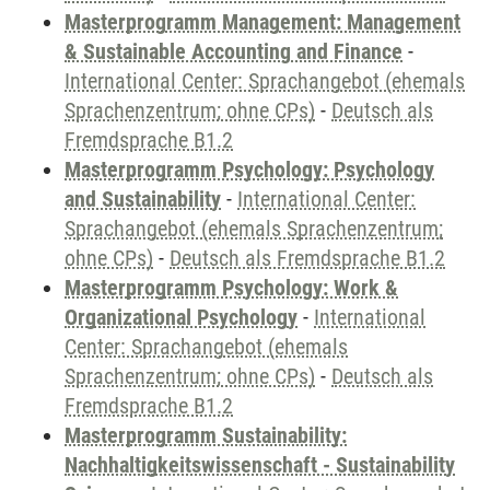
Masterprogramm Management: Management
& Sustainable Accounting and Finance
-
International Center: Sprachangebot (ehemals
Sprachenzentrum; ohne CPs)
-
Deutsch als
Fremdsprache B1.2
Masterprogramm Psychology: Psychology
and Sustainability
-
International Center:
Sprachangebot (ehemals Sprachenzentrum;
ohne CPs)
-
Deutsch als Fremdsprache B1.2
Masterprogramm Psychology: Work &
Organizational Psychology
-
International
Center: Sprachangebot (ehemals
Sprachenzentrum; ohne CPs)
-
Deutsch als
Fremdsprache B1.2
Masterprogramm Sustainability:
Nachhaltigkeitswissenschaft - Sustainability