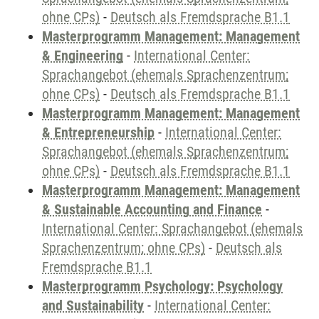
ohne CPs)
-
Deutsch als Fremdsprache B1.1
Masterprogramm Management: Management
& Engineering
-
International Center:
Sprachangebot (ehemals Sprachenzentrum;
ohne CPs)
-
Deutsch als Fremdsprache B1.1
Masterprogramm Management: Management
& Entrepreneurship
-
International Center:
Sprachangebot (ehemals Sprachenzentrum;
ohne CPs)
-
Deutsch als Fremdsprache B1.1
Masterprogramm Management: Management
& Sustainable Accounting and Finance
-
International Center: Sprachangebot (ehemals
Sprachenzentrum; ohne CPs)
-
Deutsch als
Fremdsprache B1.1
Masterprogramm Psychology: Psychology
and Sustainability
-
International Center: