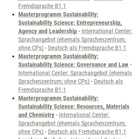
Fremdsprache B1.1
Masterprogramm Sustainability:
Sustainability Science: Entrepreneurship,
Agency and Leadership
-
International Center:
Sprachangebot (ehemals Sprachenzentrum;
ohne CPs)
-
Deutsch als Fremdsprache B1.1
Masterprogramm Sustainability:
Sustainability Science: Governance and Law
-
International Center: Sprachangebot (ehemals
Sprachenzentrum; ohne CPs)
-
Deutsch als
Fremdsprache B1.1
Masterprogramm Sustainability:
Sustainability Science: Resources, Materials
and Chemistry
-
International Center:
Sprachangebot (ehemals Sprachenzentrum;
ohne CPs)
-
Deutsch als Fremdsprache B1.1