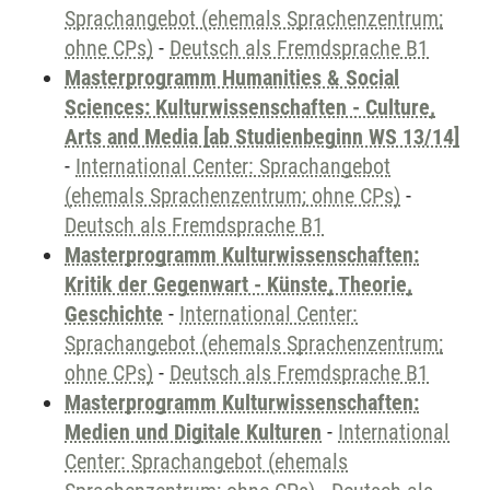
Sprachangebot (ehemals Sprachenzentrum;
ohne CPs)
-
Deutsch als Fremdsprache B1
Masterprogramm Humanities & Social
Sciences: Kulturwissenschaften - Culture,
Arts and Media [ab Studienbeginn WS 13/14]
-
International Center: Sprachangebot
(ehemals Sprachenzentrum; ohne CPs)
-
Deutsch als Fremdsprache B1
Masterprogramm Kulturwissenschaften:
Kritik der Gegenwart - Künste, Theorie,
Geschichte
-
International Center:
Sprachangebot (ehemals Sprachenzentrum;
ohne CPs)
-
Deutsch als Fremdsprache B1
Masterprogramm Kulturwissenschaften:
Medien und Digitale Kulturen
-
International
Center: Sprachangebot (ehemals