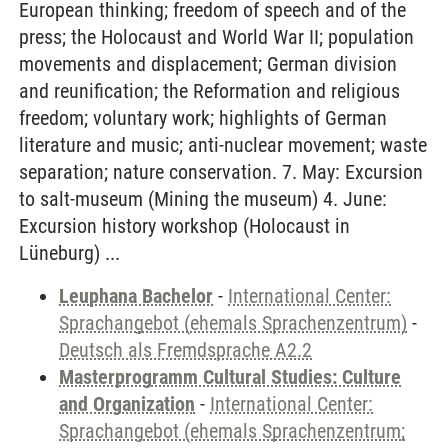
European thinking; freedom of speech and of the
press; the Holocaust and World War II; population
movements and displacement; German division
and reunification; the Reformation and religious
freedom; voluntary work; highlights of German
literature and music; anti-nuclear movement; waste
separation; nature conservation. 7. May: Excursion
to salt-museum (Mining the museum) 4. June:
Excursion history workshop (Holocaust in
Lüneburg) ...
Leuphana Bachelor
-
International Center:
Sprachangebot (ehemals Sprachenzentrum)
-
Deutsch als Fremdsprache A2.2
Masterprogramm Cultural Studies: Culture
and Organization
-
International Center:
Sprachangebot (ehemals Sprachenzentrum;