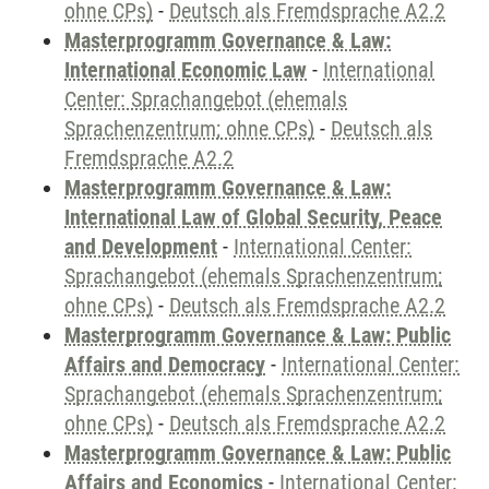
ohne CPs)
-
Deutsch als Fremdsprache A2.2
Masterprogramm Governance & Law:
International Economic Law
-
International
Center: Sprachangebot (ehemals
Sprachenzentrum; ohne CPs)
-
Deutsch als
Fremdsprache A2.2
Masterprogramm Governance & Law:
International Law of Global Security, Peace
and Development
-
International Center:
Sprachangebot (ehemals Sprachenzentrum;
ohne CPs)
-
Deutsch als Fremdsprache A2.2
Masterprogramm Governance & Law: Public
Affairs and Democracy
-
International Center:
Sprachangebot (ehemals Sprachenzentrum;
ohne CPs)
-
Deutsch als Fremdsprache A2.2
Masterprogramm Governance & Law: Public
Affairs and Economics
-
International Center: