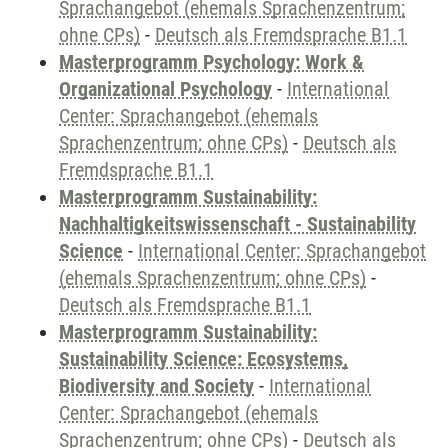
Sprachangebot (ehemals Sprachenzentrum;
ohne CPs)
-
Deutsch als Fremdsprache B1.1
Masterprogramm Psychology: Work &
Organizational Psychology
-
International
Center: Sprachangebot (ehemals
Sprachenzentrum; ohne CPs)
-
Deutsch als
Fremdsprache B1.1
Masterprogramm Sustainability:
Nachhaltigkeitswissenschaft - Sustainability
Science
-
International Center: Sprachangebot
(ehemals Sprachenzentrum; ohne CPs)
-
Deutsch als Fremdsprache B1.1
Masterprogramm Sustainability:
Sustainability Science: Ecosystems,
Biodiversity and Society
-
International
Center: Sprachangebot (ehemals
Sprachenzentrum; ohne CPs)
-
Deutsch als