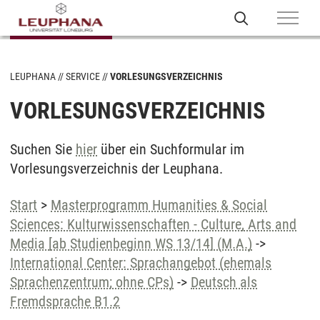
LEUPHANA
SERVICE
VORLESUNGSVERZEICHNIS
VORLESUNGSVERZEICHNIS
Suchen Sie
hier
über ein Suchformular im
Vorlesungsverzeichnis der Leuphana.
Start
>
Masterprogramm Humanities & Social
Sciences: Kulturwissenschaften - Culture, Arts and
Media [ab Studienbeginn WS 13/14] (M.A.)
->
International Center: Sprachangebot (ehemals
Sprachenzentrum; ohne CPs)
->
Deutsch als
Fremdsprache B1.2