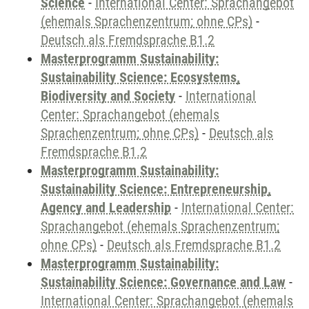
Science
-
International Center: Sprachangebot
(ehemals Sprachenzentrum; ohne CPs)
-
Deutsch als Fremdsprache B1.2
Masterprogramm Sustainability:
Sustainability Science: Ecosystems,
Biodiversity and Society
-
International
Center: Sprachangebot (ehemals
Sprachenzentrum; ohne CPs)
-
Deutsch als
Fremdsprache B1.2
Masterprogramm Sustainability:
Sustainability Science: Entrepreneurship,
Agency and Leadership
-
International Center:
Sprachangebot (ehemals Sprachenzentrum;
ohne CPs)
-
Deutsch als Fremdsprache B1.2
Masterprogramm Sustainability:
Sustainability Science: Governance and Law
-
International Center: Sprachangebot (ehemals