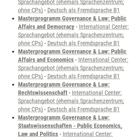
Sprachangebot (ehemals Sprachenzentrum;
ohne CPs)
-
Deutsch als Fremdsprache B1
Masterprogramm Governance & Law: Public
Affairs and Democracy
-
International Center:
Sprachangebot (ehemals Sprachenzentrum;
ohne CPs)
-
Deutsch als Fremdsprache B1
Masterprogramm Governance & Law: Public
Affairs and Economics
-
International Center:
Sprachangebot (ehemals Sprachenzentrum;
ohne CPs)
-
Deutsch als Fremdsprache B1
Masterprogramm Governance & Law:
Rechtswissenschaft
-
International Center:
Sprachangebot (ehemals Sprachenzentrum;
ohne CPs)
-
Deutsch als Fremdsprache B1
Masterprogramm Governance & Law:
Staatswissenschaften - Public Economics,
Law and Politics
-
International Center: