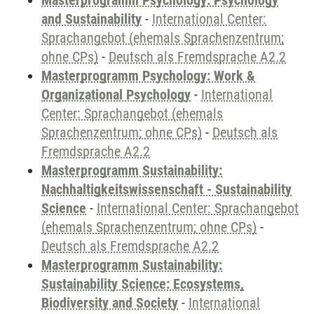
Masterprogramm Psychology: Psychology
and Sustainability
-
International Center:
Sprachangebot (ehemals Sprachenzentrum;
ohne CPs)
-
Deutsch als Fremdsprache A2.2
Masterprogramm Psychology: Work &
Organizational Psychology
-
International
Center: Sprachangebot (ehemals
Sprachenzentrum; ohne CPs)
-
Deutsch als
Fremdsprache A2.2
Masterprogramm Sustainability:
Nachhaltigkeitswissenschaft - Sustainability
Science
-
International Center: Sprachangebot
(ehemals Sprachenzentrum; ohne CPs)
-
Deutsch als Fremdsprache A2.2
Masterprogramm Sustainability:
Sustainability Science: Ecosystems,
Biodiversity and Society
-
International