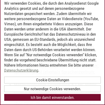
International Economic Law
-
International
Wir verwenden Cookies, die durch den Analysedienst Google
Center: Sprachangebot (ehemals
Analytics gesetzt und auf denen personenbezogene
Nutzerdaten gespeichert werden. Zudem übermitteln wir
Sprachenzentrum; ohne CPs)
-
Deutsch als
weitere personenbezogene Daten an Videodienste (YouTube,
Fremdsprache B1.2
Vimeo), um Ihnen eingebettete Videos anzuzeigen. Diese
Masterprogramm Governance & Law:
Daten werden unter anderem in die USA übermittelt. Der
International Law of Global Security, Peace
Europäische Gerichtshof hat das Datenschutzniveau in den
USA, gemessen an EU-Standards, jedoch als unzureichend
and Development
-
International Center:
eingeschätzt. Es besteht auch die Möglichkeit, dass Ihre
Sprachangebot (ehemals Sprachenzentrum;
Daten dann durch US-Behörden verarbeitet werden können.
ohne CPs)
-
Deutsch als Fremdsprache B1.2
Wenn Sie auf "Nur notwendige Cookies verwenden" klicken,
Masterprogramm Governance & Law: Public
findet die vorgehend beschriebene Übermittlung nicht statt.
Nähere Informationen hierzu entnehmen Sie bitte unserer
Affairs and Democracy
-
International Center:
Datenschutzerklärung
.
Sprachangebot (ehemals Sprachenzentrum;
ohne CPs)
-
Deutsch als Fremdsprache B1.2
Cookie-Einstellungen
Masterprogramm Governance & Law: Public
Nur notwendige Cookies verwenden.
Affairs and Economics
-
International Center:
Sprachangebot (ehemals Sprachenzentrum;
Ich bin damit einverstanden.
ohne CPs)
-
Deutsch als Fremdsprache B1.2