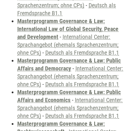
Sprachenzentrum; ohne CPs)
-
Deutsch als
Fremdsprache B1.1
Masterprogramm Governance & Law:
International Law of Global Security, Peace
and Development
-
International Center:
Sprachangebot (ehemals Sprachenzentrum;
ohne CPs)
-
Deutsch als Fremdsprache B1.1
Masterprogramm Governance & Law: Public
Affairs and Democracy
-
International Center:
Sprachangebot (ehemals Sprachenzentrum;
ohne CPs)
-
Deutsch als Fremdsprache B1.1
Masterprogramm Governance & Law: Public
Affairs and Economics
-
International Center:
Sprachangebot (ehemals Sprachenzentrum;
ohne CPs)
-
Deutsch als Fremdsprache B1.1
Masterprogramm Governance & Law: