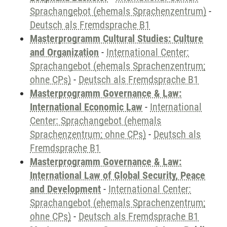
Sprachangebot (ehemals Sprachenzentrum)
-
Deutsch als Fremdsprache B1
Masterprogramm Cultural Studies: Culture
and Organization
-
International Center:
Sprachangebot (ehemals Sprachenzentrum;
ohne CPs)
-
Deutsch als Fremdsprache B1
Masterprogramm Governance & Law:
International Economic Law
-
International
Center: Sprachangebot (ehemals
Sprachenzentrum; ohne CPs)
-
Deutsch als
Fremdsprache B1
Masterprogramm Governance & Law:
International Law of Global Security, Peace
and Development
-
International Center:
Sprachangebot (ehemals Sprachenzentrum;
ohne CPs)
-
Deutsch als Fremdsprache B1