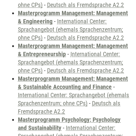
ohne CPs)
-
Deutsch als Fremdsprache A2.2
Masterprogramm Management: Management
& Engineering
-
International Center:
Sprachangebot (ehemals Sprachenzentrum;
ohne CPs)
-
Deutsch als Fremdsprache A2.2
Masterprogramm Management: Management
& Entrepreneurship
-
International Center:
Sprachangebot (ehemals Sprachenzentrum;
ohne CPs)
-
Deutsch als Fremdsprache A2.2
Masterprogramm Management: Management
& Sustainable Accounting and Finance
-
International Center: Sprachangebot (ehemals
Sprachenzentrum; ohne CPs)
-
Deutsch als
Fremdsprache A2.2
Masterprogramm Psychology: Psychology
and Sustainability
-
International Center: