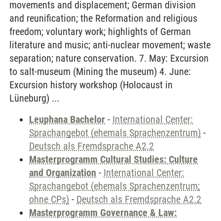
movements and displacement; German division
and reunification; the Reformation and religious
freedom; voluntary work; highlights of German
literature and music; anti-nuclear movement; waste
separation; nature conservation. 7. May: Excursion
to salt-museum (Mining the museum) 4. June:
Excursion history workshop (Holocaust in
Lüneburg) ...
Leuphana Bachelor
-
International Center:
Sprachangebot (ehemals Sprachenzentrum)
-
Deutsch als Fremdsprache A2.2
Masterprogramm Cultural Studies: Culture
and Organization
-
International Center:
Sprachangebot (ehemals Sprachenzentrum;
ohne CPs)
-
Deutsch als Fremdsprache A2.2
Masterprogramm Governance & Law: