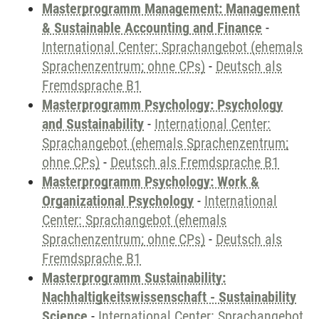
Masterprogramm Management: Management
& Sustainable Accounting and Finance
-
International Center: Sprachangebot (ehemals
Sprachenzentrum; ohne CPs)
-
Deutsch als
Fremdsprache B1
Masterprogramm Psychology: Psychology
and Sustainability
-
International Center:
Sprachangebot (ehemals Sprachenzentrum;
ohne CPs)
-
Deutsch als Fremdsprache B1
Masterprogramm Psychology: Work &
Organizational Psychology
-
International
Center: Sprachangebot (ehemals
Sprachenzentrum; ohne CPs)
-
Deutsch als
Fremdsprache B1
Masterprogramm Sustainability:
Nachhaltigkeitswissenschaft - Sustainability
Science
-
International Center: Sprachangebot