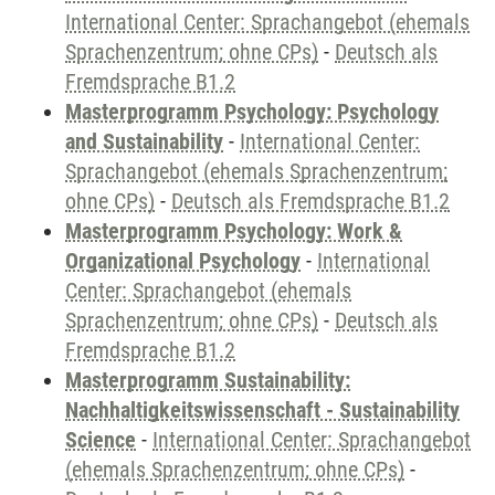
International Center: Sprachangebot (ehemals
Sprachenzentrum; ohne CPs)
-
Deutsch als
Fremdsprache B1.2
Masterprogramm Psychology: Psychology
and Sustainability
-
International Center:
Sprachangebot (ehemals Sprachenzentrum;
ohne CPs)
-
Deutsch als Fremdsprache B1.2
Masterprogramm Psychology: Work &
Organizational Psychology
-
International
Center: Sprachangebot (ehemals
Sprachenzentrum; ohne CPs)
-
Deutsch als
Fremdsprache B1.2
Masterprogramm Sustainability:
Nachhaltigkeitswissenschaft - Sustainability
Science
-
International Center: Sprachangebot
(ehemals Sprachenzentrum; ohne CPs)
-