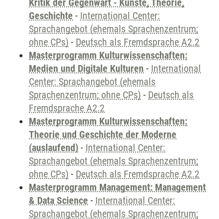
Kritik der Gegenwart - Künste, Theorie,
Geschichte
-
International Center:
Sprachangebot (ehemals Sprachenzentrum;
ohne CPs)
-
Deutsch als Fremdsprache A2.2
Masterprogramm Kulturwissenschaften:
Medien und Digitale Kulturen
-
International
Center: Sprachangebot (ehemals
Sprachenzentrum; ohne CPs)
-
Deutsch als
Fremdsprache A2.2
Masterprogramm Kulturwissenschaften:
Theorie und Geschichte der Moderne
(auslaufend)
-
International Center:
Sprachangebot (ehemals Sprachenzentrum;
ohne CPs)
-
Deutsch als Fremdsprache A2.2
Masterprogramm Management: Management
& Data Science
-
International Center:
Sprachangebot (ehemals Sprachenzentrum;