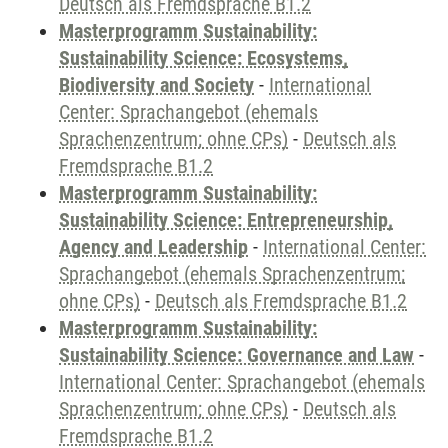
Deutsch als Fremdsprache B1.2
Masterprogramm Sustainability:
Sustainability Science: Ecosystems,
Biodiversity and Society
-
International
Center: Sprachangebot (ehemals
Sprachenzentrum; ohne CPs)
-
Deutsch als
Fremdsprache B1.2
Masterprogramm Sustainability:
Sustainability Science: Entrepreneurship,
Agency and Leadership
-
International Center:
Sprachangebot (ehemals Sprachenzentrum;
ohne CPs)
-
Deutsch als Fremdsprache B1.2
Masterprogramm Sustainability:
Sustainability Science: Governance and Law
-
International Center: Sprachangebot (ehemals
Sprachenzentrum; ohne CPs)
-
Deutsch als
Fremdsprache B1.2