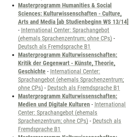
Masterprogramm Humanities & Social
Sciences: Kulturwissenschaften - Culture,
Arts and Media [ab Studienbeginn WS 13/14]
-
International Center: Sprachangebot
(ehemals Sprachenzentrum; ohne CPs)
-
Deutsch als Fremdsprache B1
Masterprogramm Kulturwissenschaften:
Kritik der Gegenwart - Künste, Theorie,
Geschichte
-
International Center:
Sprachangebot (ehemals Sprachenzentrum;
ohne CPs)
-
Deutsch als Fremdsprache B1
Masterprogramm Kulturwissenschaften:
Medien und Digitale Kulturen
-
International
Center: Sprachangebot (ehemals
Sprachenzentrum; ohne CPs)
-
Deutsch als
Fremdsprache B1