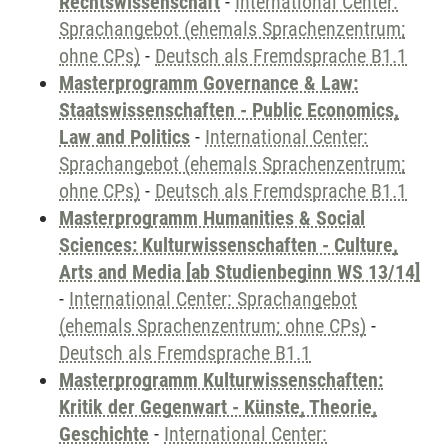
Rechtswissenschaft
-
International Center:
Sprachangebot (ehemals Sprachenzentrum;
ohne CPs)
-
Deutsch als Fremdsprache B1.1
Masterprogramm Governance & Law:
Staatswissenschaften - Public Economics,
Law and Politics
-
International Center:
Sprachangebot (ehemals Sprachenzentrum;
ohne CPs)
-
Deutsch als Fremdsprache B1.1
Masterprogramm Humanities & Social
Sciences: Kulturwissenschaften - Culture,
Arts and Media [ab Studienbeginn WS 13/14]
-
International Center: Sprachangebot
(ehemals Sprachenzentrum; ohne CPs)
-
Deutsch als Fremdsprache B1.1
Masterprogramm Kulturwissenschaften:
Kritik der Gegenwart - Künste, Theorie,
Geschichte
-
International Center: