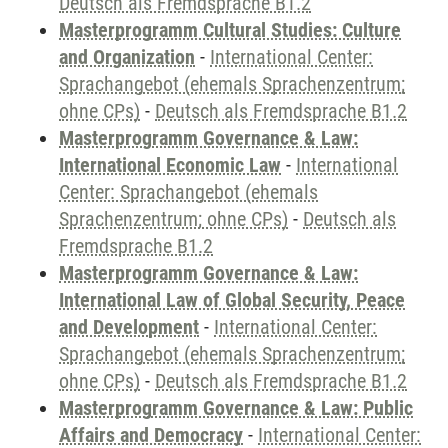
Deutsch als Fremdsprache B1.2
Masterprogramm Cultural Studies: Culture
and Organization
-
International Center:
Sprachangebot (ehemals Sprachenzentrum;
ohne CPs)
-
Deutsch als Fremdsprache B1.2
Masterprogramm Governance & Law:
International Economic Law
-
International
Center: Sprachangebot (ehemals
Sprachenzentrum; ohne CPs)
-
Deutsch als
Fremdsprache B1.2
Masterprogramm Governance & Law:
International Law of Global Security, Peace
and Development
-
International Center:
Sprachangebot (ehemals Sprachenzentrum;
ohne CPs)
-
Deutsch als Fremdsprache B1.2
Masterprogramm Governance & Law: Public
Affairs and Democracy
-
International Center: