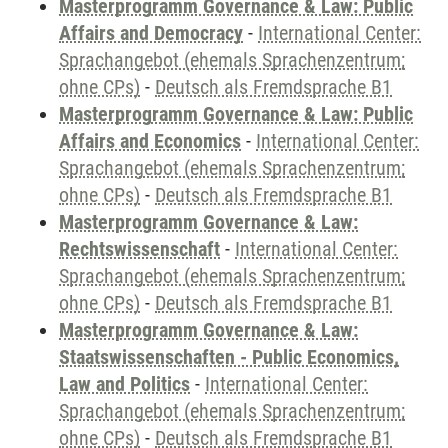
Masterprogramm Governance & Law: Public
Affairs and Democracy
-
International Center:
Sprachangebot (ehemals Sprachenzentrum;
ohne CPs)
-
Deutsch als Fremdsprache B1
Masterprogramm Governance & Law: Public
Affairs and Economics
-
International Center:
Sprachangebot (ehemals Sprachenzentrum;
ohne CPs)
-
Deutsch als Fremdsprache B1
Masterprogramm Governance & Law:
Rechtswissenschaft
-
International Center:
Sprachangebot (ehemals Sprachenzentrum;
ohne CPs)
-
Deutsch als Fremdsprache B1
Masterprogramm Governance & Law:
Staatswissenschaften - Public Economics,
Law and Politics
-
International Center:
Sprachangebot (ehemals Sprachenzentrum;
ohne CPs)
-
Deutsch als Fremdsprache B1