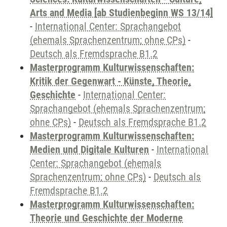
Arts and Media [ab Studienbeginn WS 13/14]
-
International Center: Sprachangebot
(ehemals Sprachenzentrum; ohne CPs)
-
Deutsch als Fremdsprache B1.2
Masterprogramm Kulturwissenschaften:
Kritik der Gegenwart - Künste, Theorie,
Geschichte
-
International Center:
Sprachangebot (ehemals Sprachenzentrum;
ohne CPs)
-
Deutsch als Fremdsprache B1.2
Masterprogramm Kulturwissenschaften:
Medien und Digitale Kulturen
-
International
Center: Sprachangebot (ehemals
Sprachenzentrum; ohne CPs)
-
Deutsch als
Fremdsprache B1.2
Masterprogramm Kulturwissenschaften:
Theorie und Geschichte der Moderne