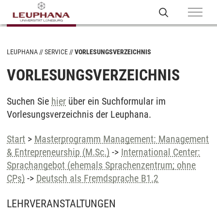
LEUPHANA
SERVICE
VORLESUNGSVERZEICHNIS
VORLESUNGSVERZEICHNIS
Suchen Sie
hier
über ein Suchformular im
Vorlesungsverzeichnis der Leuphana.
Start
>
Masterprogramm Management: Management
& Entrepreneurship (M.Sc.)
->
International Center:
Sprachangebot (ehemals Sprachenzentrum; ohne
CPs)
->
Deutsch als Fremdsprache B1.2
LEHRVERANSTALTUNGEN