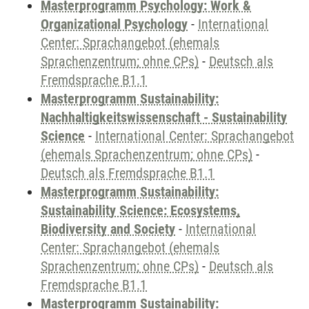
Masterprogramm Psychology: Work &
Organizational Psychology
-
International
Center: Sprachangebot (ehemals
Sprachenzentrum; ohne CPs)
-
Deutsch als
Fremdsprache B1.1
Masterprogramm Sustainability:
Nachhaltigkeitswissenschaft - Sustainability
Science
-
International Center: Sprachangebot
(ehemals Sprachenzentrum; ohne CPs)
-
Deutsch als Fremdsprache B1.1
Masterprogramm Sustainability:
Sustainability Science: Ecosystems,
Biodiversity and Society
-
International
Center: Sprachangebot (ehemals
Sprachenzentrum; ohne CPs)
-
Deutsch als
Fremdsprache B1.1
Masterprogramm Sustainability: