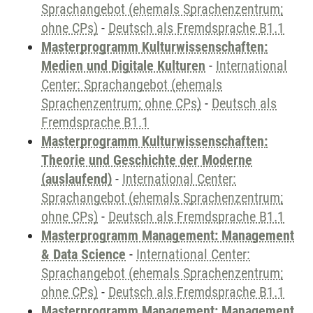
Sprachangebot (ehemals Sprachenzentrum;
ohne CPs)
-
Deutsch als Fremdsprache B1.1
Masterprogramm Kulturwissenschaften:
Medien und Digitale Kulturen
-
International
Center: Sprachangebot (ehemals
Sprachenzentrum; ohne CPs)
-
Deutsch als
Fremdsprache B1.1
Masterprogramm Kulturwissenschaften:
Theorie und Geschichte der Moderne
(auslaufend)
-
International Center:
Sprachangebot (ehemals Sprachenzentrum;
ohne CPs)
-
Deutsch als Fremdsprache B1.1
Masterprogramm Management: Management
& Data Science
-
International Center:
Sprachangebot (ehemals Sprachenzentrum;
ohne CPs)
-
Deutsch als Fremdsprache B1.1
Masterprogramm Management: Management