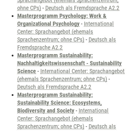
Sprachangebot (ehemals Sprachenzentrum;
ohne CPs)
-
Deutsch als Fremdsprache A2.2
Masterprogramm Psychology: Work &
Organizational Psychology
-
International
Center: Sprachangebot (ehemals
Sprachenzentrum; ohne CPs)
-
Deutsch als
Fremdsprache A2.2
Masterprogramm Sustainability:
Nachhaltigkeitswissenschaft - Sustainability
Science
-
International Center: Sprachangebot
(ehemals Sprachenzentrum; ohne CPs)
-
Deutsch als Fremdsprache A2.2
Masterprogramm Sustainability:
Sustainability Science: Ecosystems,
Biodiversity and Society
-
International
Center: Sprachangebot (ehemals
Sprachenzentrum; ohne CPs)
-
Deutsch als