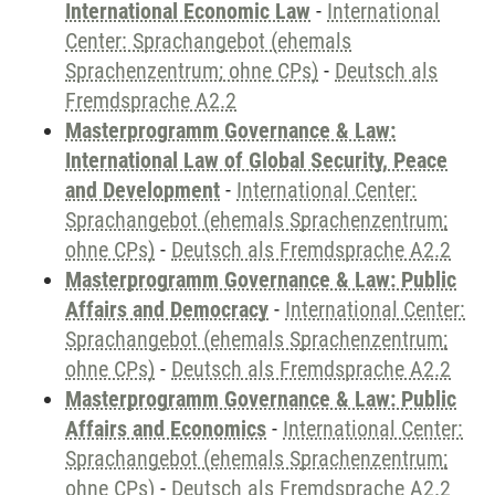
International Economic Law
-
International
Center: Sprachangebot (ehemals
Sprachenzentrum; ohne CPs)
-
Deutsch als
Fremdsprache A2.2
Masterprogramm Governance & Law:
International Law of Global Security, Peace
and Development
-
International Center:
Sprachangebot (ehemals Sprachenzentrum;
ohne CPs)
-
Deutsch als Fremdsprache A2.2
Masterprogramm Governance & Law: Public
Affairs and Democracy
-
International Center:
Sprachangebot (ehemals Sprachenzentrum;
ohne CPs)
-
Deutsch als Fremdsprache A2.2
Masterprogramm Governance & Law: Public
Affairs and Economics
-
International Center:
Sprachangebot (ehemals Sprachenzentrum;
ohne CPs)
-
Deutsch als Fremdsprache A2.2