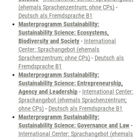
(ehemals Sprachenzentrum; ohne CPs)
-
Deutsch als Fremdsprache B1
Masterprogramm Sustainability:
Sustainability Science: Ecosystems,
Biodiversity and Society
-
International
Center: Sprachangebot (ehemals
Sprachenzentrum; ohne CPs)
-
Deutsch als
Fremdsprache B1
Masterprogramm Sustainability:
Sustainability Science: Entrepreneurship,
Agency and Leadership
-
International Center:
Sprachangebot (ehemals Sprachenzentrum;
ohne CPs)
-
Deutsch als Fremdsprache B1
Masterprogramm Sustainability:
Sustainability Science: Governance and Law
-
International Center: Sprachangebot (ehemals