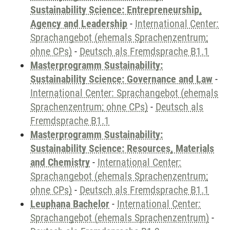
Sustainability Science: Entrepreneurship,
Agency and Leadership
-
International Center:
Sprachangebot (ehemals Sprachenzentrum;
ohne CPs)
-
Deutsch als Fremdsprache B1.1
Masterprogramm Sustainability:
Sustainability Science: Governance and Law
-
International Center: Sprachangebot (ehemals
Sprachenzentrum; ohne CPs)
-
Deutsch als
Fremdsprache B1.1
Masterprogramm Sustainability:
Sustainability Science: Resources, Materials
and Chemistry
-
International Center:
Sprachangebot (ehemals Sprachenzentrum;
ohne CPs)
-
Deutsch als Fremdsprache B1.1
Leuphana Bachelor
-
International Center:
Sprachangebot (ehemals Sprachenzentrum)
-