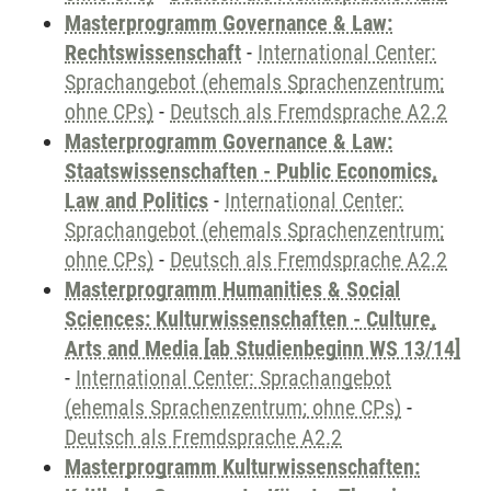
Masterprogramm Governance & Law:
Rechtswissenschaft
-
International Center:
Sprachangebot (ehemals Sprachenzentrum;
ohne CPs)
-
Deutsch als Fremdsprache A2.2
Masterprogramm Governance & Law:
Staatswissenschaften - Public Economics,
Law and Politics
-
International Center:
Sprachangebot (ehemals Sprachenzentrum;
ohne CPs)
-
Deutsch als Fremdsprache A2.2
Masterprogramm Humanities & Social
Sciences: Kulturwissenschaften - Culture,
Arts and Media [ab Studienbeginn WS 13/14]
-
International Center: Sprachangebot
(ehemals Sprachenzentrum; ohne CPs)
-
Deutsch als Fremdsprache A2.2
Masterprogramm Kulturwissenschaften: