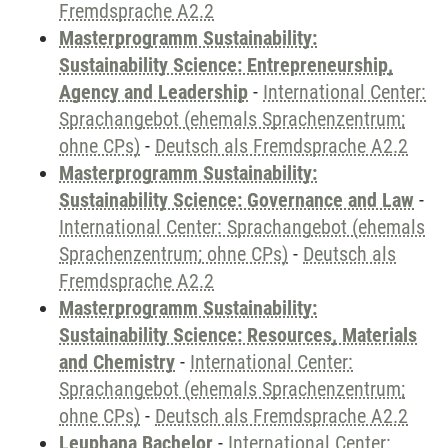
Fremdsprache A2.2
Masterprogramm Sustainability:
Sustainability Science: Entrepreneurship,
Agency and Leadership
-
International Center:
Sprachangebot (ehemals Sprachenzentrum;
ohne CPs)
-
Deutsch als Fremdsprache A2.2
Masterprogramm Sustainability:
Sustainability Science: Governance and Law
-
International Center: Sprachangebot (ehemals
Sprachenzentrum; ohne CPs)
-
Deutsch als
Fremdsprache A2.2
Masterprogramm Sustainability:
Sustainability Science: Resources, Materials
and Chemistry
-
International Center:
Sprachangebot (ehemals Sprachenzentrum;
ohne CPs)
-
Deutsch als Fremdsprache A2.2
Leuphana Bachelor
-
International Center: