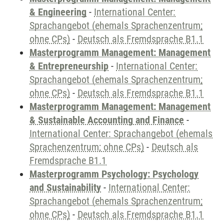
& Engineering
-
International Center:
Sprachangebot (ehemals Sprachenzentrum;
ohne CPs)
-
Deutsch als Fremdsprache B1.1
Masterprogramm Management: Management
& Entrepreneurship
-
International Center:
Sprachangebot (ehemals Sprachenzentrum;
ohne CPs)
-
Deutsch als Fremdsprache B1.1
Masterprogramm Management: Management
& Sustainable Accounting and Finance
-
International Center: Sprachangebot (ehemals
Sprachenzentrum; ohne CPs)
-
Deutsch als
Fremdsprache B1.1
Masterprogramm Psychology: Psychology
and Sustainability
-
International Center:
Sprachangebot (ehemals Sprachenzentrum;
ohne CPs)
-
Deutsch als Fremdsprache B1.1