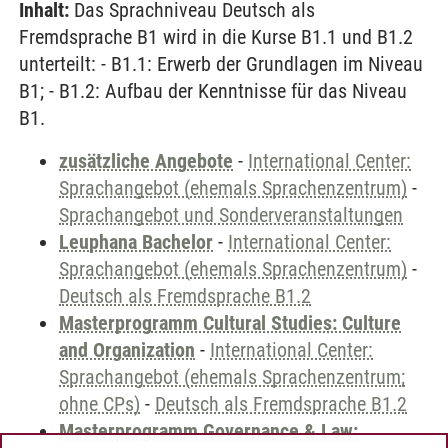
Inhalt:
Das Sprachniveau Deutsch als
Fremdsprache B1 wird in die Kurse B1.1 und B1.2
unterteilt: - B1.1: Erwerb der Grundlagen im Niveau
B1; - B1.2: Aufbau der Kenntnisse für das Niveau
B1.
zusätzliche Angebote
-
International Center:
Sprachangebot (ehemals Sprachenzentrum)
-
Sprachangebot und Sonderveranstaltungen
Leuphana Bachelor
-
International Center:
Sprachangebot (ehemals Sprachenzentrum)
-
Deutsch als Fremdsprache B1.2
Masterprogramm Cultural Studies: Culture
and Organization
-
International Center:
Sprachangebot (ehemals Sprachenzentrum;
ohne CPs)
-
Deutsch als Fremdsprache B1.2
Masterprogramm Governance & Law: