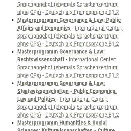
Sprachangebot (ehemals Sprachenzentrum;
ohne CPs)
-
Deutsch als Fremdsprache B1.2
Masterprogramm Governance & Law: Public
Affairs and Economics
-
International Center:
Sprachangebot (ehemals Sprachenzentrum;
ohne CPs)
-
Deutsch als Fremdsprache B1.2
Masterprogramm Governance & Law:
Rechtswissenschaft
-
International Center:
Sprachangebot (ehemals Sprachenzentrum;
ohne CPs)
-
Deutsch als Fremdsprache B1.2
Masterprogramm Governance & Law:
Staatswissenschaften - Public Economics,
Law and Politics
-
International Center:
Sprachangebot (ehemals Sprachenzentrum;
ohne CPs)
-
Deutsch als Fremdsprache B1.2
Masterprogramm Humanities & Social
Sciences: Kulturwissenschaften - Culture,