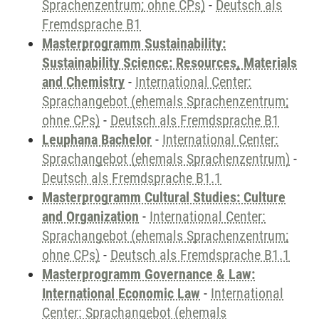
Sprachenzentrum; ohne CPs)
-
Deutsch als
Fremdsprache B1
Masterprogramm Sustainability:
Sustainability Science: Resources, Materials
and Chemistry
-
International Center:
Sprachangebot (ehemals Sprachenzentrum;
ohne CPs)
-
Deutsch als Fremdsprache B1
Leuphana Bachelor
-
International Center:
Sprachangebot (ehemals Sprachenzentrum)
-
Deutsch als Fremdsprache B1.1
Masterprogramm Cultural Studies: Culture
and Organization
-
International Center:
Sprachangebot (ehemals Sprachenzentrum;
ohne CPs)
-
Deutsch als Fremdsprache B1.1
Masterprogramm Governance & Law:
International Economic Law
-
International
Center: Sprachangebot (ehemals