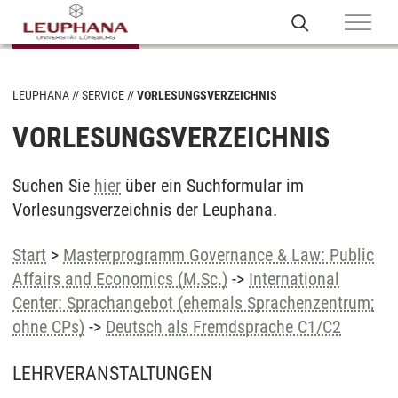
LEUPHANA
SERVICE
VORLESUNGSVERZEICHNIS
VORLESUNGSVERZEICHNIS
Suchen Sie
hier
über ein Suchformular im
Vorlesungsverzeichnis der Leuphana.
Start
>
Masterprogramm Governance & Law: Public
Affairs and Economics (M.Sc.)
->
International
Center: Sprachangebot (ehemals Sprachenzentrum;
ohne CPs)
->
Deutsch als Fremdsprache C1/C2
LEHRVERANSTALTUNGEN