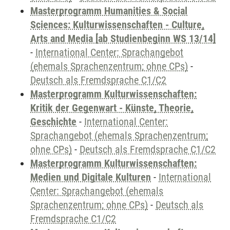
Masterprogramm Humanities & Social
Sciences: Kulturwissenschaften - Culture,
Arts and Media [ab Studienbeginn WS 13/14]
-
International Center: Sprachangebot
(ehemals Sprachenzentrum; ohne CPs)
-
Deutsch als Fremdsprache C1/C2
Masterprogramm Kulturwissenschaften:
Kritik der Gegenwart - Künste, Theorie,
Geschichte
-
International Center:
Sprachangebot (ehemals Sprachenzentrum;
ohne CPs)
-
Deutsch als Fremdsprache C1/C2
Masterprogramm Kulturwissenschaften:
Medien und Digitale Kulturen
-
International
Center: Sprachangebot (ehemals
Sprachenzentrum; ohne CPs)
-
Deutsch als
Fremdsprache C1/C2