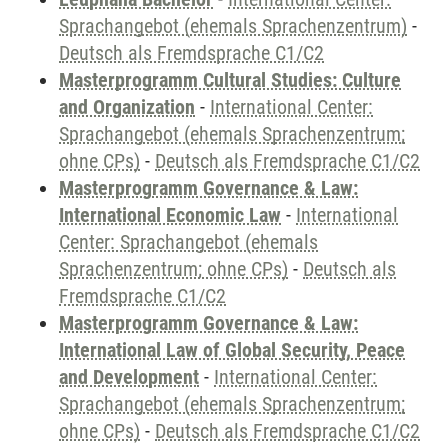
Sprachangebot (ehemals Sprachenzentrum)
-
Deutsch als Fremdsprache C1/C2
Masterprogramm Cultural Studies: Culture
and Organization
-
International Center:
Sprachangebot (ehemals Sprachenzentrum;
ohne CPs)
-
Deutsch als Fremdsprache C1/C2
Masterprogramm Governance & Law:
International Economic Law
-
International
Center: Sprachangebot (ehemals
Sprachenzentrum; ohne CPs)
-
Deutsch als
Fremdsprache C1/C2
Masterprogramm Governance & Law:
International Law of Global Security, Peace
and Development
-
International Center:
Sprachangebot (ehemals Sprachenzentrum;
ohne CPs)
-
Deutsch als Fremdsprache C1/C2