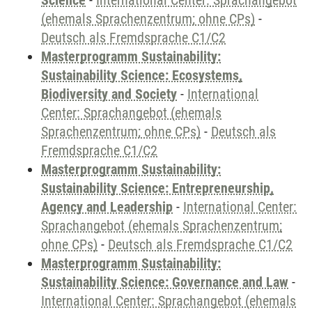
Science
-
International Center: Sprachangebot
(ehemals Sprachenzentrum; ohne CPs)
-
Deutsch als Fremdsprache C1/C2
Masterprogramm Sustainability:
Sustainability Science: Ecosystems,
Biodiversity and Society
-
International
Center: Sprachangebot (ehemals
Sprachenzentrum; ohne CPs)
-
Deutsch als
Fremdsprache C1/C2
Masterprogramm Sustainability:
Sustainability Science: Entrepreneurship,
Agency and Leadership
-
International Center:
Sprachangebot (ehemals Sprachenzentrum;
ohne CPs)
-
Deutsch als Fremdsprache C1/C2
Masterprogramm Sustainability:
Sustainability Science: Governance and Law
-
International Center: Sprachangebot (ehemals