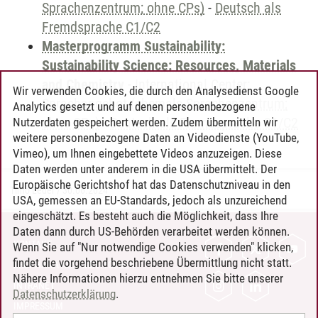
Sprachenzentrum; ohne CPs)
-
Deutsch als
Fremdsprache C1/C2
Masterprogramm Sustainability:
Sustainability Science: Resources, Materials
and Chemistry
-
International Center:
Wir verwenden Cookies, die durch den Analysedienst Google
Sprachangebot (ehemals Sprachenzentrum;
Analytics gesetzt und auf denen personenbezogene
ohne CPs)
-
Deutsch als Fremdsprache C1/C2
Nutzerdaten gespeichert werden. Zudem übermitteln wir
weitere personenbezogene Daten an Videodienste (YouTube,
Vimeo), um Ihnen eingebettete Videos anzuzeigen. Diese
Daten werden unter anderem in die USA übermittelt. Der
Europäische Gerichtshof hat das Datenschutzniveau in den
Timo Leder
/
30.06.2024
USA, gemessen an EU-Standards, jedoch als unzureichend
eingeschätzt. Es besteht auch die Möglichkeit, dass Ihre
Daten dann durch US-Behörden verarbeitet werden können.
KONTAKT
Wenn Sie auf "Nur notwendige Cookies verwenden" klicken,
findet die vorgehend beschriebene Übermittlung nicht statt.
LEUPHANA ALS ARBEITGEBER
Nähere Informationen hierzu entnehmen Sie bitte unserer
INTRANET
Datenschutzerklärung
.
IMPRESSUM