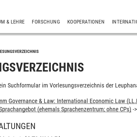
UM & LEHRE
FORSCHUNG
KOOPERATIONEN
INTERNATI
ESUNGSVERZEICHNIS
GSVERZEICHNIS
ein Suchformular im Vorlesungsverzeichnis der Leuphan
m Governance & Law: International Economic Law (LL.
: Sprachangebot (ehemals Sprachenzentrum; ohne CPs)
-
ALTUNGEN