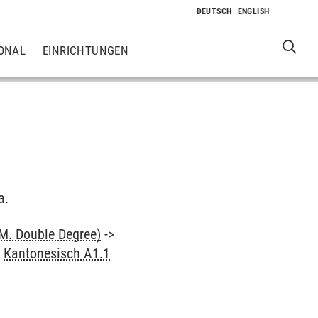
ONAL
EINRICHTUNGEN
a.
M. Double Degree)
->
>
Kantonesisch A1.1