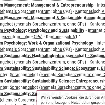
m Management: Management & Entrepreneurship
-
Inte
(ehemals Sprachenzentrum; ohne CPs)
-
Kantonesisch A
m Management: Management & Sustainable Accounting
angebot (ehemals Sprachenzentrum; ohne CPs)
-
Kantone
 Psychology: Psychology and Sustainability
-
Internat
henzentrum; ohne CPs)
-
Kantonesisch A1.1
 Psychology: Work & Organizational Psychology
-
Inte
(ehemals Sprachenzentrum; ohne CPs)
-
Kantonesisch A
Sustainability: Nachhaltigkeitswissenschaft - Sustaina
angebot (ehemals Sprachenzentrum; ohne CPs)
-
Kantone
Sustainability: Sustainability Science: Ecosystems, Bi
Center: Sprachangebot (ehemals Sprachenzentrum; ohne 
 Sustainability: Sustainability Science: Entrepreneurs
Center: Sprachangebot (ehemals Sprachenzentrum; ohne 
 Sustainability: Sustainability Science: Governance a
Wir verwenden Cookies, die durch den An
(ehemals Sprachenzentrum; ohne CPs)
-
Kantonesisch A
personenbezogene Nutzerdaten gespeich