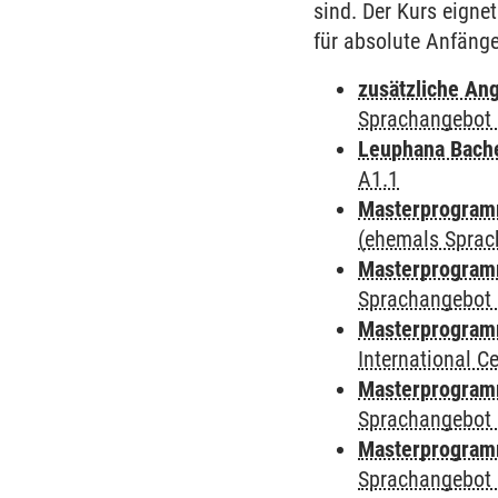
sind. Der Kurs eigne
für absolute Anfänge
zusätzliche An
Sprachangebot 
Leuphana Bach
A1.1
Masterprogramm
(ehemals Sprac
Masterprogramm
Sprachangebot 
Masterprogramm
International 
Masterprogramm
Sprachangebot 
Masterprogramm
Sprachangebot 