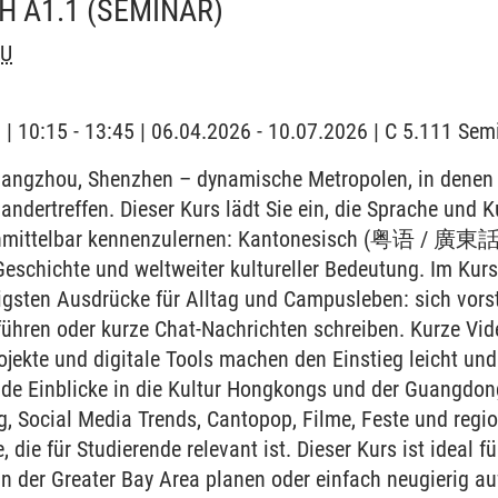
H A1.1
(SEMINAR)
OU
g | 10:15 - 13:45 | 06.04.2026 - 10.07.2026 | C 5.111 Se
ngzhou, Shenzhen – dynamische Metropolen, in denen g
ndertreffen. Dieser Kurs lädt Sie ein, die Sprache und Ku
nmittelbar kennenzulernen: Kantonesisch (粤语 / 廣東話) 
Geschichte und weltweiter kultureller Bedeutung. Im Kur
tigsten Ausdrücke für Alltag und Campusleben: sich vors
 führen oder kurze Chat-Nachrichten schreiben. Kurze Vide
rojekte und digitale Tools machen den Einstieg leicht und
de Einblicke in die Kultur Hongkongs und der Guangdong
ag, Social Media Trends, Cantopop, Filme, Feste und regi
 die für Studierende relevant ist. Dieser Kurs ist ideal für
 der Greater Bay Area planen oder einfach neugierig auf