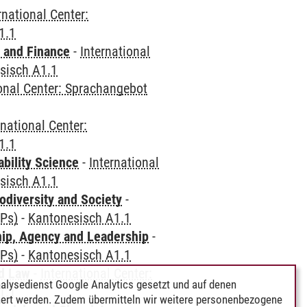
rnational Center:
1.1
 and Finance
-
International
sisch A1.1
ional Center: Sprachangebot
rnational Center:
1.1
bility Science
-
International
sisch A1.1
odiversity and Society
-
CPs)
-
Kantonesisch A1.1
hip, Agency and Leadership
-
CPs)
-
Kantonesisch A1.1
nd Law
-
International Center:
alysedienst Google Analytics gesetzt und auf denen
1.1
ert werden. Zudem übermitteln wir weitere personenbezogene