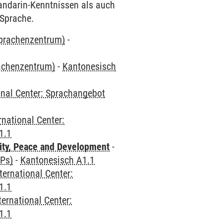
Mandarin-Kenntnissen als auch
 Sprache.
Sprachenzentrum)
-
rachenzentrum)
-
Kantonesisch
onal Center: Sprachangebot
rnational Center:
1.1
ity, Peace and Development
-
CPs)
-
Kantonesisch A1.1
ternational Center:
1.1
ternational Center:
1.1