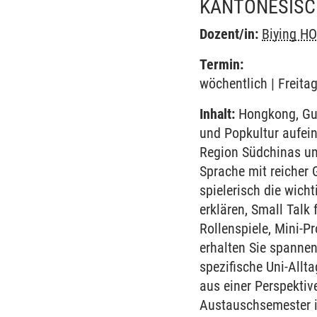
KANTONESISC
Dozent/in:
Biying H
Termin:
wöchentlich | Freita
Inhalt:
Hongkong, Gua
und Popkultur aufeina
Region Südchinas u
Sprache mit reicher 
spielerisch die wich
erklären, Small Talk
Rollenspiele, Mini-P
erhalten Sie spannen
spezifische Uni-Allt
aus einer Perspektive,
Austauschsemester in