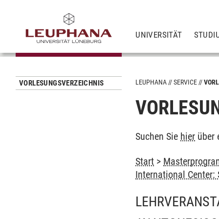
UNIVERSITÄT
STUDI
LEUPHANA
SERVICE
VORL
VORLESUNGSVERZEICHNIS
VORLESUN
Suchen Sie
hier
über 
Start
>
Masterprogram
International Center
LEHRVERANST