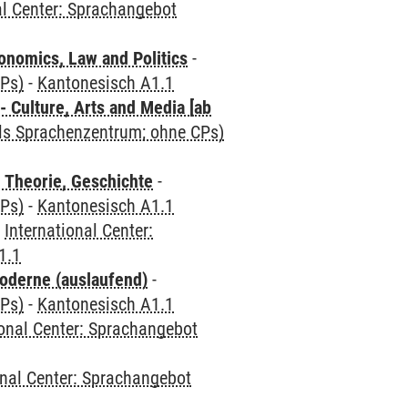
al Center: Sprachangebot
nomics, Law and Politics
-
CPs)
-
Kantonesisch A1.1
 Culture, Arts and Media [ab
als Sprachenzentrum; ohne CPs)
 Theorie, Geschichte
-
CPs)
-
Kantonesisch A1.1
-
International Center:
1.1
oderne (auslaufend)
-
CPs)
-
Kantonesisch A1.1
ional Center: Sprachangebot
onal Center: Sprachangebot