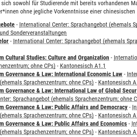
t sich sowohl für Studierende mit bereits vorhandenen 
r*innen ohne jegliche Vorkenntnisse einer chinesischen
gebote
-
International Center: Sprachangebot (ehemals 
und Sonderveranstaltungen
elor
-
International Center: Sprachangebot (ehemals Sp
 Cultural Studies: Culture and Organization
-
Internati
henzentrum; ohne CPs)
-
Kantonesisch A1.1
 Governance & Law: International Economic Law
-
Inte
(ehemals Sprachenzentrum; ohne CPs)
-
Kantonesisch A
 Governance & Law: International Law of Global Secur
Center: Sprachangebot (ehemals Sprachenzentrum; ohne 
 Governance & Law: Public Affairs and Democracy
-
In
(ehemals Sprachenzentrum; ohne CPs)
-
Kantonesisch A
 Governance & Law: Public Affairs and Economics
-
In
(ehemals Sprachenzentrum; ohne CPs)
-
Kantonesisch A