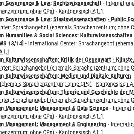
m Governance & Law: Rechtswissenschaft
-
Internation
henzentrum; ohne CPs)
-
Kantonesisch A1.1
 Governance & Law: Staatswissenschaften - Public Eco
Center: Sprachangebot (ehemals Sprachenzentrum; ohne 
 Humanities & Social Sciences: Kulturwissenschaften -
WS 13/14]
-
International Center: Sprachangebot (ehem
A1.1
 Kulturwissenschaften: Kritik der Gegenwart - Künste,
Center: Sprachangebot (ehemals Sprachenzentrum; ohne 
 Kulturwissenschaften: Medien und Digitale Kulturen
(ehemals Sprachenzentrum; ohne CPs)
-
Kantonesisch A
 Kulturwissenschaften: Theorie und Geschichte der M
Center: Sprachangebot (ehemals Sprachenzentrum; ohne 
m Management: Management & Data Science
-
Internat
henzentrum; ohne CPs)
-
Kantonesisch A1.1
m Management: Management & Engineering
-
Internati
henzentrum; ohne CPs)
-
Kantonesisch A1.1