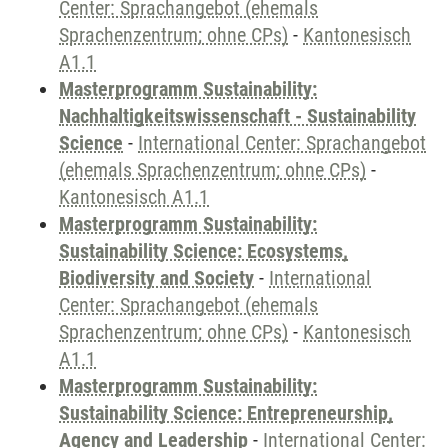
Center: Sprachangebot (ehemals
Sprachenzentrum; ohne CPs)
-
Kantonesisch
A1.1
Masterprogramm Sustainability:
Nachhaltigkeitswissenschaft - Sustainability
Science
-
International Center: Sprachangebot
(ehemals Sprachenzentrum; ohne CPs)
-
Kantonesisch A1.1
Masterprogramm Sustainability:
Sustainability Science: Ecosystems,
Biodiversity and Society
-
International
Center: Sprachangebot (ehemals
Sprachenzentrum; ohne CPs)
-
Kantonesisch
A1.1
Masterprogramm Sustainability:
Sustainability Science: Entrepreneurship,
Agency and Leadership
-
International Center: