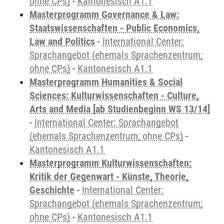
ohne CPs)
-
Kantonesisch A1.1
Masterprogramm Governance & Law:
Staatswissenschaften - Public Economics,
Law and Politics
-
International Center:
Sprachangebot (ehemals Sprachenzentrum;
ohne CPs)
-
Kantonesisch A1.1
Masterprogramm Humanities & Social
Sciences: Kulturwissenschaften - Culture,
Arts and Media [ab Studienbeginn WS 13/14]
-
International Center: Sprachangebot
(ehemals Sprachenzentrum; ohne CPs)
-
Kantonesisch A1.1
Masterprogramm Kulturwissenschaften:
Kritik der Gegenwart - Künste, Theorie,
Geschichte
-
International Center:
Sprachangebot (ehemals Sprachenzentrum;
ohne CPs)
-
Kantonesisch A1.1