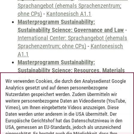
Sprachangebot (ehemals Sprachenzentrum;
ohne CPs)
-
Kantonesisch A1.1
Masterprogramm Sustainability:
Sustainability Science: Governance and Law
-
International Center: Sprachangebot (ehemals
Sprachenzentrum; ohne CPs)
-
Kantonesisch
A1.1
Masterprogramm Sustainability:
Sustainability Science: Resources, Materials
and Chemistry
-
International Center:
Wir verwenden Cookies, die durch den Analysedienst Google
Sprachangebot (ehemals Sprachenzentrum;
Analytics gesetzt und auf denen personenbezogene
ohne CPs)
-
Kantonesisch A1.1
Nutzerdaten gespeichert werden. Zudem übermitteln wir
weitere personenbezogene Daten an Videodienste (YouTube,
Vimeo), um Ihnen eingebettete Videos anzuzeigen. Diese
Daten werden unter anderem in die USA übermittelt. Der
Europäische Gerichtshof hat das Datenschutzniveau in den
Timo Leder
/
30.06.2024
USA, gemessen an EU-Standards, jedoch als unzureichend
eingeschätzt. Es besteht auch die Möglichkeit, dass Ihre