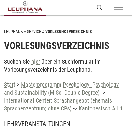
LEUPHANA
SERVICE
VORLESUNGSVERZEICHNIS
VORLESUNGSVERZEICHNIS
Suchen Sie
hier
über ein Suchformular im
Vorlesungsverzeichnis der Leuphana.
Start
>
Masterprogramm Psychology: Psychology
and Sustainability (M.Sc. Double Degree)
->
International Center: Sprachangebot (ehemals
Sprachenzentrum; ohne CPs)
->
Kantonesisch A1.1
LEHRVERANSTALTUNGEN