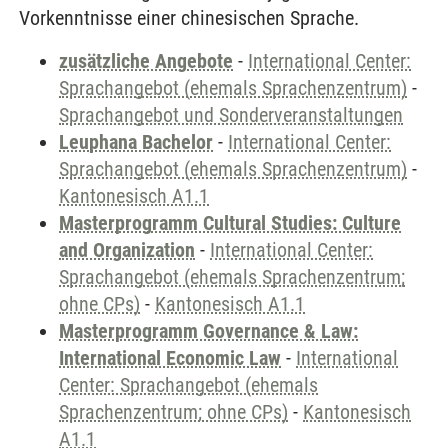
Vorkenntnisse einer chinesischen Sprache.
zusätzliche Angebote
-
International Center:
Sprachangebot (ehemals Sprachenzentrum)
-
Sprachangebot und Sonderveranstaltungen
Leuphana Bachelor
-
International Center:
Sprachangebot (ehemals Sprachenzentrum)
-
Kantonesisch A1.1
Masterprogramm Cultural Studies: Culture
and Organization
-
International Center:
Sprachangebot (ehemals Sprachenzentrum;
ohne CPs)
-
Kantonesisch A1.1
Masterprogramm Governance & Law:
International Economic Law
-
International
Center: Sprachangebot (ehemals
Sprachenzentrum; ohne CPs)
-
Kantonesisch
A1.1