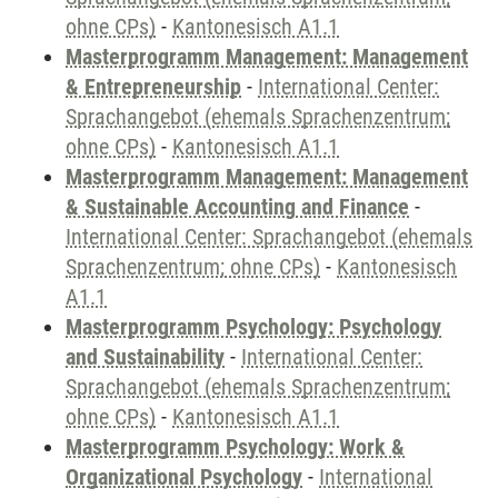
ohne CPs)
-
Kantonesisch A1.1
Masterprogramm Management: Management
& Entrepreneurship
-
International Center:
Sprachangebot (ehemals Sprachenzentrum;
ohne CPs)
-
Kantonesisch A1.1
Masterprogramm Management: Management
& Sustainable Accounting and Finance
-
International Center: Sprachangebot (ehemals
Sprachenzentrum; ohne CPs)
-
Kantonesisch
A1.1
Masterprogramm Psychology: Psychology
and Sustainability
-
International Center:
Sprachangebot (ehemals Sprachenzentrum;
ohne CPs)
-
Kantonesisch A1.1
Masterprogramm Psychology: Work &
Organizational Psychology
-
International