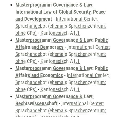
Masterprogramm Governance & Law:
International Law of Global Security, Peace
and Development
-
International Center:
Sprachangebot (ehemals Sprachenzentrum;
ohne CPs)
-
Kantonesisch A1.1
Masterprogramm Governance & Law: Public
Affairs and Democracy
-
International Center:
Sprachangebot (ehemals Sprachenzentrum;
ohne CPs)
-
Kantonesisch A1.1
Masterprogramm Governance & Law: Public
Affairs and Economics
-
International Center:
Sprachangebot (ehemals Sprachenzentrum;
ohne CPs)
-
Kantonesisch A1.1
Masterprogramm Governance & Law:
Rechtswissenschaft
-
International Center:
Sprachangebot (ehemals Sprachenzentrum;