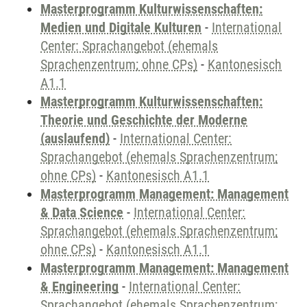
Masterprogramm Kulturwissenschaften:
Medien und Digitale Kulturen
-
International
Center: Sprachangebot (ehemals
Sprachenzentrum; ohne CPs)
-
Kantonesisch
A1.1
Masterprogramm Kulturwissenschaften:
Theorie und Geschichte der Moderne
(auslaufend)
-
International Center:
Sprachangebot (ehemals Sprachenzentrum;
ohne CPs)
-
Kantonesisch A1.1
Masterprogramm Management: Management
& Data Science
-
International Center:
Sprachangebot (ehemals Sprachenzentrum;
ohne CPs)
-
Kantonesisch A1.1
Masterprogramm Management: Management
& Engineering
-
International Center:
Sprachangebot (ehemals Sprachenzentrum;