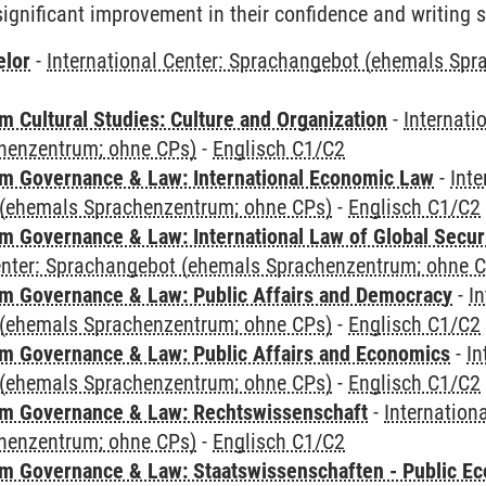
ignificant improvement in their confidence and writing sk
elor
-
International Center: Sprachangebot (ehemals Sp
 Cultural Studies: Culture and Organization
-
Internati
henzentrum; ohne CPs)
-
Englisch C1/C2
 Governance & Law: International Economic Law
-
Inte
(ehemals Sprachenzentrum; ohne CPs)
-
Englisch C1/C2
 Governance & Law: International Law of Global Secur
Center: Sprachangebot (ehemals Sprachenzentrum; ohne 
 Governance & Law: Public Affairs and Democracy
-
In
(ehemals Sprachenzentrum; ohne CPs)
-
Englisch C1/C2
 Governance & Law: Public Affairs and Economics
-
In
(ehemals Sprachenzentrum; ohne CPs)
-
Englisch C1/C2
m Governance & Law: Rechtswissenschaft
-
Internation
henzentrum; ohne CPs)
-
Englisch C1/C2
 Governance & Law: Staatswissenschaften - Public Eco