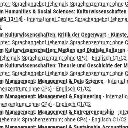
Center: Sprachangebot (ehemals Sprachenzentrum; ohne 
 Humanities & Social Sciences: Kulturwissenschaften -
WS 13/14]
-
International Center: Sprachangebot (ehem
2
 Kulturwissenschaften: Kritik der Gegenwart - Künste,
Center: Sprachangebot (ehemals Sprachenzentrum; ohne 
 Kulturwissenschaften: Medien und Digitale Kulturen
(ehemals Sprachenzentrum; ohne CPs)
-
Englisch C1/C2
 Kulturwissenschaften: Theorie und Geschichte der M
Center: Sprachangebot (ehemals Sprachenzentrum; ohne 
m Management: Management & Data Science
-
Internat
henzentrum; ohne CPs)
-
Englisch C1/C2
m Management: Management & Engineering
-
Internati
henzentrum; ohne CPs)
-
Englisch C1/C2
m Management: Management & Entrepreneurship
-
Inte
(ehemals Sprachenzentrum; ohne CPs)
-
Englisch C1/C2
m Management: Management & Sustainable Accounting