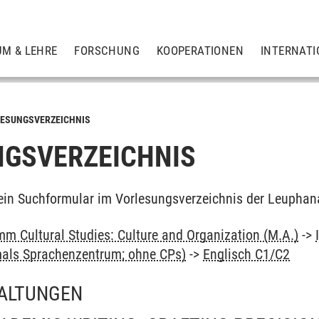
UM & LEHRE
FORSCHUNG
KOOPERATIONEN
INTERNATI
ESUNGSVERZEICHNIS
GSVERZEICHNIS
ein Suchformular im Vorlesungsverzeichnis der Leuphan
m Cultural Studies: Culture and Organization (M.A.)
->
als Sprachenzentrum; ohne CPs)
->
Englisch C1/C2
ALTUNGEN