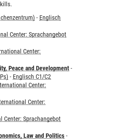
ills.
rachenzentrum)
-
Englisch
onal Center: Sprachangebot
rnational Center:
ity, Peace and Development
-
CPs)
-
Englisch C1/C2
ternational Center:
ternational Center:
al Center: Sprachangebot
nomics, Law and Politics
-