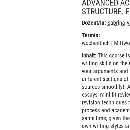
ADVANCED ACA
STRUCTURE. E
Dozent/in:
Sabrina V
Termin:
wöchentlich | Mittwo
Inhalt:
This course is
writing skills on the
your arguments and w
different sections of
sources smoothly). A
essays, mini lit revi
revision techniques 
process and academic
same time, given the 
own writing styles an