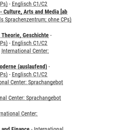
CPs)
-
Englisch C1/C2
 Culture, Arts and Media [ab
als Sprachenzentrum; ohne CPs)
 Theorie, Geschichte
-
CPs)
-
Englisch C1/C2
-
International Center:
oderne (auslaufend)
-
CPs)
-
Englisch C1/C2
ional Center: Sprachangebot
onal Center: Sprachangebot
rnational Center:
 and Finance
-
International