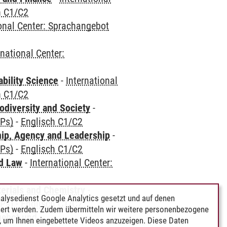
h C1/C2
ional Center: Sprachangebot
rnational Center:
bility Science
-
International
h C1/C2
odiversity and Society
-
CPs)
-
Englisch C1/C2
hip, Agency and Leadership
-
CPs)
-
Englisch C1/C2
nd Law
-
International Center:
terials and Chemistry
-
alysedienst Google Analytics gesetzt und auf denen
CPs)
-
Englisch C1/C2
ert werden. Zudem übermitteln wir weitere personenbezogene
gebot und
 um Ihnen eingebettete Videos anzuzeigen. Diese Daten