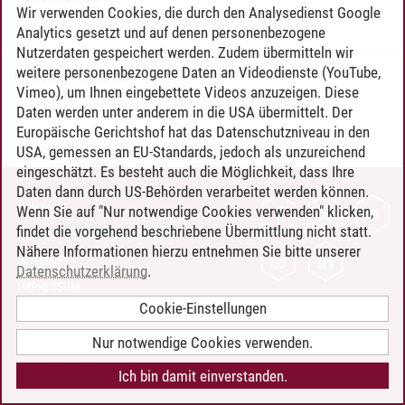
Wir verwenden Cookies, die durch den Analysedienst Google
Analytics gesetzt und auf denen personenbezogene
Nutzerdaten gespeichert werden. Zudem übermitteln wir
weitere personenbezogene Daten an Videodienste (YouTube,
Timo Leder
/
30.06.2024
Vimeo), um Ihnen eingebettete Videos anzuzeigen. Diese
Daten werden unter anderem in die USA übermittelt. Der
Europäische Gerichtshof hat das Datenschutzniveau in den
USA, gemessen an EU-Standards, jedoch als unzureichend
eingeschätzt. Es besteht auch die Möglichkeit, dass Ihre
Daten dann durch US-Behörden verarbeitet werden können.
KONTAKT
Wenn Sie auf "Nur notwendige Cookies verwenden" klicken,
findet die vorgehend beschriebene Übermittlung nicht statt.
LEUPHANA ALS ARBEITGEBER
Nähere Informationen hierzu entnehmen Sie bitte unserer
INTRANET
Datenschutzerklärung
.
IMPRESSUM
Cookie-Einstellungen
DATENSCHUTZ
BARRIEREFREIHEIT
Nur notwendige Cookies verwenden.
COOKIE-EINSTELLUNGEN
Ich bin damit einverstanden.