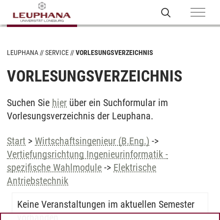
LEUPHANA
SERVICE
VORLESUNGSVERZEICHNIS
VORLESUNGSVERZEICHNIS
Suchen Sie
hier
über ein Suchformular im
Vorlesungsverzeichnis der Leuphana.
Start
>
Wirtschaftsingenieur (B.Eng.)
->
Vertiefungsrichtung Ingenieurinformatik -
spezifische Wahlmodule
->
Elektrische
Antriebstechnik
Keine Veranstaltungen im aktuellen Semester
vorhanden