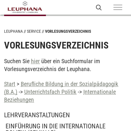
LEUPHANA
SERVICE
VORLESUNGSVERZEICHNIS
VORLESUNGSVERZEICHNIS
Suchen Sie
hier
über ein Suchformular im
Vorlesungsverzeichnis der Leuphana.
Start
>
Berufliche Bildung in der Sozialpädagogik
(B.A.)
->
Unterrichtsfach Politik
->
Internationale
Beziehungen
LEHRVERANSTALTUNGEN
EINFÜHRUNG IN DIE INTERNATIONALE