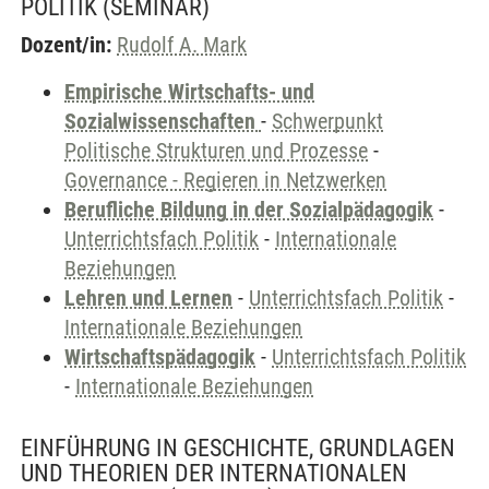
POLITIK
(SEMINAR)
Dozent/in:
Rudolf A. Mark
Empirische Wirtschafts- und
Sozialwissenschaften
-
Schwerpunkt
Politische Strukturen und Prozesse
-
Governance - Regieren in Netzwerken
Berufliche Bildung in der Sozialpädagogik
-
Unterrichtsfach Politik
-
Internationale
Beziehungen
Lehren und Lernen
-
Unterrichtsfach Politik
-
Internationale Beziehungen
Wirtschaftspädagogik
-
Unterrichtsfach Politik
-
Internationale Beziehungen
EINFÜHRUNG IN GESCHICHTE, GRUNDLAGEN
UND THEORIEN DER INTERNATIONALEN