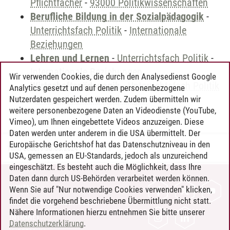
Pflichtfächer
-
93000 Politikwissenschaften
Berufliche Bildung in der Sozialpädagogik
-
Unterrichtsfach Politik
-
Internationale
Beziehungen
Lehren und Lernen
-
Unterrichtsfach Politik
-
Internationale Beziehungen
Wir verwenden Cookies, die durch den Analysedienst Google
Wirtschaftspädagogik
-
Unterrichtsfach Politik
Analytics gesetzt und auf denen personenbezogene
-
Internationale Beziehungen
Nutzerdaten gespeichert werden. Zudem übermitteln wir
weitere personenbezogene Daten an Videodienste (YouTube,
Vimeo), um Ihnen eingebettete Videos anzuzeigen. Diese
Daten werden unter anderem in die USA übermittelt. Der
Europäische Gerichtshof hat das Datenschutzniveau in den
Timo Leder
/
30.06.2024
USA, gemessen an EU-Standards, jedoch als unzureichend
eingeschätzt. Es besteht auch die Möglichkeit, dass Ihre
Daten dann durch US-Behörden verarbeitet werden können.
KONTAKT
Wenn Sie auf "Nur notwendige Cookies verwenden" klicken,
findet die vorgehend beschriebene Übermittlung nicht statt.
LEUPHANA ALS ARBEITGEBER
Nähere Informationen hierzu entnehmen Sie bitte unserer
INTRANET
Datenschutzerklärung
.