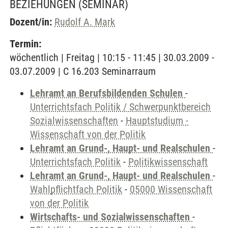
BEZIEHUNGEN
(SEMINAR)
Dozent/in:
Rudolf A. Mark
Termin:
wöchentlich | Freitag | 10:15 - 11:45 | 30.03.2009 -
03.07.2009 | C 16.203 Seminarraum
Lehramt an Berufsbildenden Schulen
-
Unterrichtsfach Politik / Schwerpunktbereich
Sozialwissenschaften
-
Hauptstudium -
Wissenschaft von der Politik
Lehramt an Grund-, Haupt- und Realschulen
-
Unterrichtsfach Politik
-
Politikwissenschaft
Lehramt an Grund-, Haupt- und Realschulen
-
Wahlpflichtfach Politik
-
05000 Wissenschaft
von der Politik
Wirtschafts- und Sozialwissenschaften
-