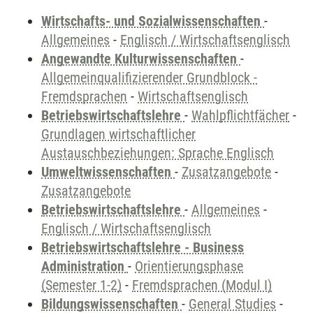
Wirtschafts- und Sozialwissenschaften
-
Allgemeines
-
Englisch / Wirtschaftsenglisch
Angewandte Kulturwissenschaften
-
Allgemeinqualifizierender Grundblock -
Fremdsprachen
-
Wirtschaftsenglisch
Betriebswirtschaftslehre
-
Wahlpflichtfächer
-
Grundlagen wirtschaftlicher
Austauschbeziehungen: Sprache Englisch
Umweltwissenschaften
-
Zusatzangebote
-
Zusatzangebote
Betriebswirtschaftslehre
-
Allgemeines
-
Englisch / Wirtschaftsenglisch
Betriebswirtschaftslehre - Business
Administration
-
Orientierungsphase
(Semester 1-2)
-
Fremdsprachen (Modul I)
Bildungswissenschaften
-
General Studies
-