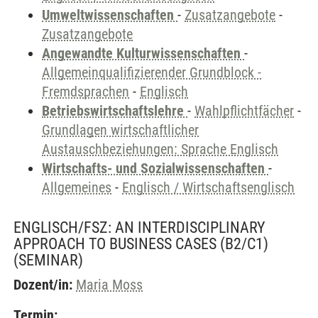
Umweltwissenschaften
-
Zusatzangebote
-
Zusatzangebote
Angewandte Kulturwissenschaften
-
Allgemeinqualifizierender Grundblock -
Fremdsprachen
-
Englisch
Betriebswirtschaftslehre
-
Wahlpflichtfächer
-
Grundlagen wirtschaftlicher
Austauschbeziehungen: Sprache Englisch
Wirtschafts- und Sozialwissenschaften
-
Allgemeines
-
Englisch / Wirtschaftsenglisch
ENGLISCH/FSZ: AN INTERDISCIPLINARY
APPROACH TO BUSINESS CASES (B2/C1)
(SEMINAR)
Dozent/in:
Maria Moss
Termin: