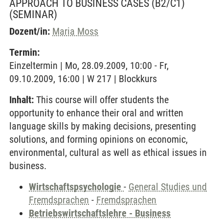
APPROACH TO BUSINESS CASES (B2/C1)
(SEMINAR)
Dozent/in:
Maria Moss
Termin:
Einzeltermin | Mo, 28.09.2009, 10:00 - Fr,
09.10.2009, 16:00 | W 217 | Blockkurs
Inhalt:
This course will offer students the
opportunity to enhance their oral and written
language skills by making decisions, presenting
solutions, and forming opinions on economic,
environmental, cultural as well as ethical issues in
business.
Wirtschaftspsychologie
-
General Studies und
Fremdsprachen
-
Fremdsprachen
Betriebswirtschaftslehre - Business