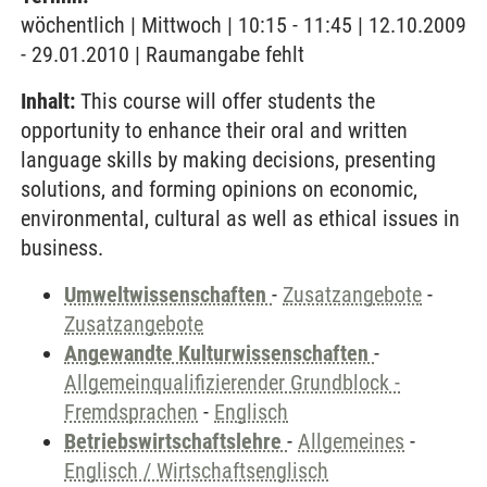
wöchentlich | Mittwoch | 10:15 - 11:45 | 12.10.2009
- 29.01.2010 | Raumangabe fehlt
Inhalt:
This course will offer students the
opportunity to enhance their oral and written
language skills by making decisions, presenting
solutions, and forming opinions on economic,
environmental, cultural as well as ethical issues in
business.
Umweltwissenschaften
-
Zusatzangebote
-
Zusatzangebote
Angewandte Kulturwissenschaften
-
Allgemeinqualifizierender Grundblock -
Fremdsprachen
-
Englisch
Betriebswirtschaftslehre
-
Allgemeines
-
Englisch / Wirtschaftsenglisch