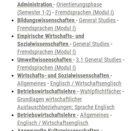
Administration
-
Orientierungsphase
(Semester 1-2)
-
Fremdsprachen (Modul I)
Bildungswissenschaften
-
General Studies
-
Fremdsprachen (Modul I)
Empirische Wirtschafts- und
Sozialwissenschaften
-
General Studies
-
Fremdsprachen (Modul I)
Umweltwissenschaften
-
3.1 General Studies
-
Fremdsprachen (Modul I)
Wirtschafts- und Sozialwissenschaften
-
Allgemeines
-
Englisch / Wirtschaftsenglisch
Betriebswirtschaftslehre
-
Wahlpflichtfächer
-
Grundlagen wirtschaftlicher
Austauschbeziehungen: Sprache Englisch
Betriebswirtschaftslehre
-
Allgemeines
-
Englisch / Wirtschaftsenglisch
Angewandte Kulturwissenschaften
-