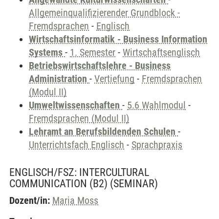
Allgemeinqualifizierender Grundblock -
Fremdsprachen
-
Englisch
Wirtschaftsinformatik - Business Information
Systems
-
1. Semester
-
Wirtschaftsenglisch
Betriebswirtschaftslehre - Business
Administration
-
Vertiefung
-
Fremdsprachen
(Modul II)
Umweltwissenschaften
-
5.6 Wahlmodul
-
Fremdsprachen (Modul II)
Lehramt an Berufsbildenden Schulen
-
Unterrichtsfach Englisch
-
Sprachpraxis
ENGLISCH/FSZ: INTERCULTURAL
COMMUNICATION (B2)
(SEMINAR)
Dozent/in:
Maria Moss