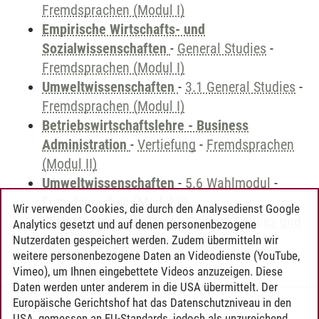
Fremdsprachen (Modul I)
Empirische Wirtschafts- und
Sozialwissenschaften
-
General Studies
-
Fremdsprachen (Modul I)
Umweltwissenschaften
-
3.1 General Studies
-
Fremdsprachen (Modul I)
Betriebswirtschaftslehre - Business
Administration
-
Vertiefung
-
Fremdsprachen
(Modul II)
Umweltwissenschaften
-
5.6 Wahlmodul
-
Fremdsprachen (Modul II)
Wir verwenden Cookies, die durch den Analysedienst Google
Wirtschaftspsychologie
-
General Studies und
Analytics gesetzt und auf denen personenbezogene
Fremdsprachen
-
Fremdsprachen
Nutzerdaten gespeichert werden. Zudem übermitteln wir
weitere personenbezogene Daten an Videodienste (YouTube,
Vimeo), um Ihnen eingebettete Videos anzuzeigen. Diese
Daten werden unter anderem in die USA übermittelt. Der
Europäische Gerichtshof hat das Datenschutzniveau in den
Timo Leder
/
30.06.2024
USA, gemessen an EU-Standards, jedoch als unzureichend