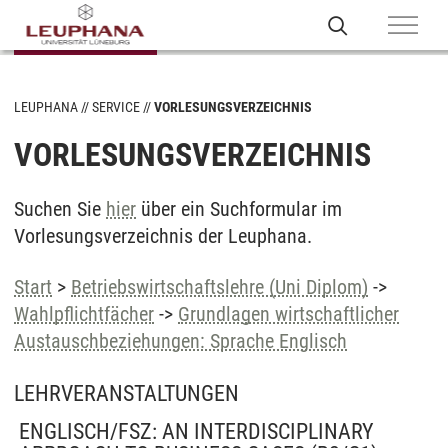
LEUPHANA
SERVICE
VORLESUNGSVERZEICHNIS
VORLESUNGSVERZEICHNIS
Suchen Sie
hier
über ein Suchformular im
Vorlesungsverzeichnis der Leuphana.
Start
>
Betriebswirtschaftslehre (Uni Diplom)
->
Wahlpflichtfächer
->
Grundlagen wirtschaftlicher
Austauschbeziehungen: Sprache Englisch
LEHRVERANSTALTUNGEN
ENGLISCH/FSZ: AN INTERDISCIPLINARY