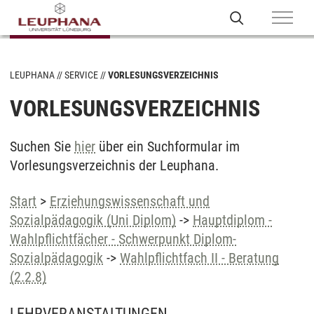
LEUPHANA
SERVICE
VORLESUNGSVERZEICHNIS
VORLESUNGSVERZEICHNIS
Suchen Sie
hier
über ein Suchformular im
Vorlesungsverzeichnis der Leuphana.
Start
>
Erziehungswissenschaft und
Sozialpädagogik (Uni Diplom)
->
Hauptdiplom -
Wahlpflichtfächer - Schwerpunkt Diplom-
Sozialpädagogik
->
Wahlpflichtfach II - Beratung
(2.2.8)
LEHRVERANSTALTUNGEN