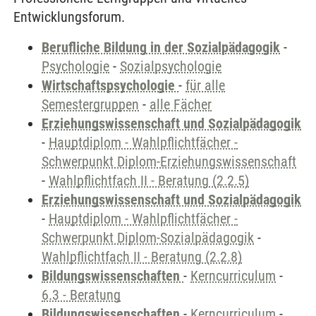
Entwicklungsforum.
Berufliche Bildung in der Sozialpädagogik
-
Psychologie
-
Sozialpsychologie
Wirtschaftspsychologie
-
für alle
Semestergruppen
-
alle Fächer
Erziehungswissenschaft und Sozialpädagogik
-
Hauptdiplom - Wahlpflichtfächer -
Schwerpunkt Diplom-Erziehungswissenschaft
-
Wahlpflichtfach II - Beratung (2.2.5)
Erziehungswissenschaft und Sozialpädagogik
-
Hauptdiplom - Wahlpflichtfächer -
Schwerpunkt Diplom-Sozialpädagogik
-
Wahlpflichtfach II - Beratung (2.2.8)
Bildungswissenschaften
-
Kerncurriculum
-
6.3 - Beratung
Bildungswissenschaften
-
Kerncurriculum
-