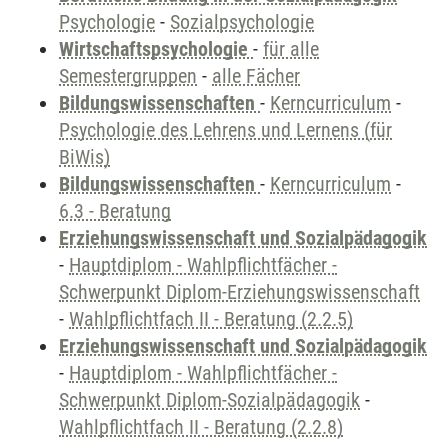
Psychologie
-
Sozialpsychologie
Wirtschaftspsychologie
-
für alle
Semestergruppen
-
alle Fächer
Bildungswissenschaften
-
Kerncurriculum
-
Psychologie des Lehrens und Lernens (für
BiWis)
Bildungswissenschaften
-
Kerncurriculum
-
6.3 - Beratung
Erziehungswissenschaft und Sozialpädagogik
-
Hauptdiplom - Wahlpflichtfächer -
Schwerpunkt Diplom-Erziehungswissenschaft
-
Wahlpflichtfach II - Beratung (2.2.5)
Erziehungswissenschaft und Sozialpädagogik
-
Hauptdiplom - Wahlpflichtfächer -
Schwerpunkt Diplom-Sozialpädagogik
-
Wahlpflichtfach II - Beratung (2.2.8)