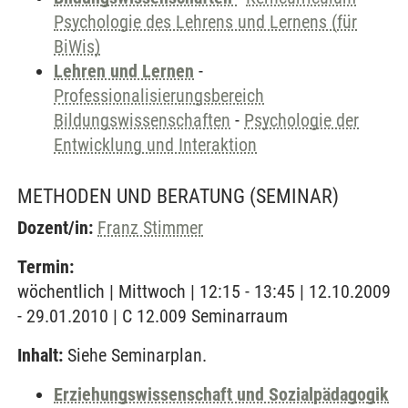
Psychologie des Lehrens und Lernens (für
BiWis)
Lehren und Lernen
-
Professionalisierungsbereich
Bildungswissenschaften
-
Psychologie der
Entwicklung und Interaktion
METHODEN UND BERATUNG
(SEMINAR)
Dozent/in:
Franz Stimmer
Termin:
wöchentlich | Mittwoch | 12:15 - 13:45 | 12.10.2009
- 29.01.2010 | C 12.009 Seminarraum
Inhalt:
Siehe Seminarplan.
Erziehungswissenschaft und Sozialpädagogik