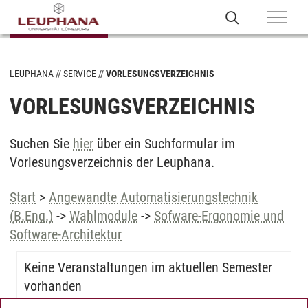
LEUPHANA
SERVICE
VORLESUNGSVERZEICHNIS
VORLESUNGSVERZEICHNIS
Suchen Sie
hier
über ein Suchformular im
Vorlesungsverzeichnis der Leuphana.
Start
>
Angewandte Automatisierungstechnik
(B.Eng.)
->
Wahlmodule
->
Sofware-Ergonomie und
Software-Architektur
Keine Veranstaltungen im aktuellen Semester
vorhanden