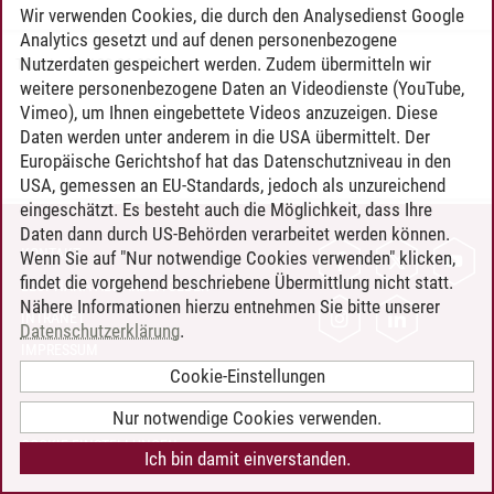
Wir verwenden Cookies, die durch den Analysedienst Google
Analytics gesetzt und auf denen personenbezogene
Nutzerdaten gespeichert werden. Zudem übermitteln wir
Timo Leder
/
30.06.2024
weitere personenbezogene Daten an Videodienste (YouTube,
Vimeo), um Ihnen eingebettete Videos anzuzeigen. Diese
Daten werden unter anderem in die USA übermittelt. Der
Europäische Gerichtshof hat das Datenschutzniveau in den
USA, gemessen an EU-Standards, jedoch als unzureichend
eingeschätzt. Es besteht auch die Möglichkeit, dass Ihre
Daten dann durch US-Behörden verarbeitet werden können.
KONTAKT
Wenn Sie auf "Nur notwendige Cookies verwenden" klicken,
findet die vorgehend beschriebene Übermittlung nicht statt.
LEUPHANA ALS ARBEITGEBER
Nähere Informationen hierzu entnehmen Sie bitte unserer
INTRANET
Datenschutzerklärung
.
IMPRESSUM
Cookie-Einstellungen
DATENSCHUTZ
BARRIEREFREIHEIT
Nur notwendige Cookies verwenden.
COOKIE-EINSTELLUNGEN
Ich bin damit einverstanden.