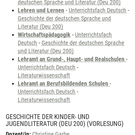
deutschen Sprache und Literatur (Deu 200)
Lehren und Lernen
-
Unterrichtsfach Deutsch
-
Geschichte der deutschen Sprache und
Literatur (Deu 200)
Wirtschaftspädagogik
-
Unterrichtsfach
Deutsch
-
Geschichte der deutschen Sprache
und Literatur (Deu 200)
Lehramt an Grund-, Haupt- und Realschulen
-
Unterrichtsfach Deutsch
-
Literaturwissenschaft
Lehramt an Berufsbildenden Schulen
-
Unterrichtsfach Deutsch
-
Literaturwissenschaft
GESCHICHTE DER KINDER- UND
JUGENDLITERATUR (DEU 200)
(VORLESUNG)
Dozent/in:
Christine Garbe