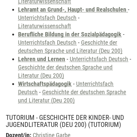
Literaturwissenschaft
Lehramt an Grund-, Haupt- und Realschulen
-
Unterrichtsfach Deutsch
-
Literaturwissenschaft
Berufliche Bildung in der Sozialpädagogik
-
Unterrichtsfach Deutsch
-
Geschichte der
deutschen Sprache und Literatur (Deu 200)
Lehren und Lernen
-
Unterrichtsfach Deutsch
-
Geschichte der deutschen Sprache und
Literatur (Deu 200)
Wirtschaftspädagogik
-
Unterrichtsfach
Deutsch
-
Geschichte der deutschen Sprache
und Literatur (Deu 200)
TUTORIUM - GESCHICHTE DER KINDER- UND
JUGENDLITERATUR (DEU 200)
(TUTORIUM)
Dozent/in:
Christine Garbe