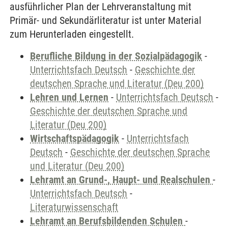
ausführlicher Plan der Lehrveranstaltung mit
Primär- und Sekundärliteratur ist unter Material
zum Herunterladen eingestellt.
Berufliche Bildung in der Sozialpädagogik
-
Unterrichtsfach Deutsch
-
Geschichte der
deutschen Sprache und Literatur (Deu 200)
Lehren und Lernen
-
Unterrichtsfach Deutsch
-
Geschichte der deutschen Sprache und
Literatur (Deu 200)
Wirtschaftspädagogik
-
Unterrichtsfach
Deutsch
-
Geschichte der deutschen Sprache
und Literatur (Deu 200)
Lehramt an Grund-, Haupt- und Realschulen
-
Unterrichtsfach Deutsch
-
Literaturwissenschaft
Lehramt an Berufsbildenden Schulen
-