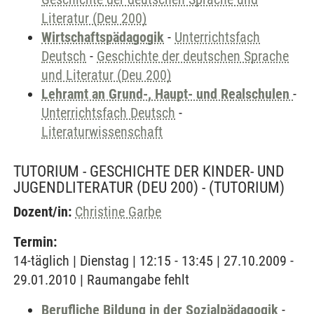
Literatur (Deu 200)
Wirtschaftspädagogik
-
Unterrichtsfach
Deutsch
-
Geschichte der deutschen Sprache
und Literatur (Deu 200)
Lehramt an Grund-, Haupt- und Realschulen
-
Unterrichtsfach Deutsch
-
Literaturwissenschaft
TUTORIUM - GESCHICHTE DER KINDER- UND
JUGENDLITERATUR (DEU 200) -
(TUTORIUM)
Dozent/in:
Christine Garbe
Termin:
14-täglich | Dienstag | 12:15 - 13:45 | 27.10.2009 -
29.01.2010 | Raumangabe fehlt
Berufliche Bildung in der Sozialpädagogik
-