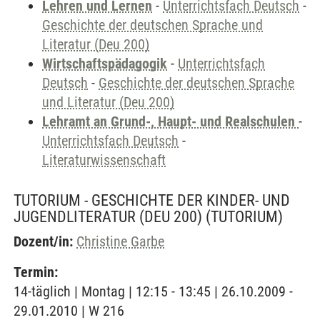
Lehren und Lernen
-
Unterrichtsfach Deutsch
-
Geschichte der deutschen Sprache und
Literatur (Deu 200)
Wirtschaftspädagogik
-
Unterrichtsfach
Deutsch
-
Geschichte der deutschen Sprache
und Literatur (Deu 200)
Lehramt an Grund-, Haupt- und Realschulen
-
Unterrichtsfach Deutsch
-
Literaturwissenschaft
TUTORIUM - GESCHICHTE DER KINDER- UND
JUGENDLITERATUR (DEU 200)
(TUTORIUM)
Dozent/in:
Christine Garbe
Termin:
14-täglich | Montag | 12:15 - 13:45 | 26.10.2009 -
29.01.2010 | W 216