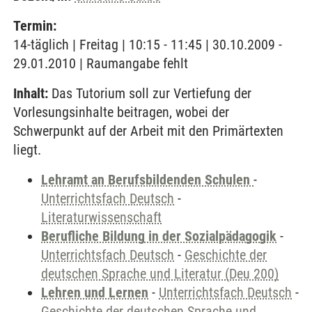
Termin:
14-täglich | Freitag | 10:15 - 11:45 | 30.10.2009 -
29.01.2010 | Raumangabe fehlt
Inhalt:
Das Tutorium soll zur Vertiefung der
Vorlesungsinhalte beitragen, wobei der
Schwerpunkt auf der Arbeit mit den Primärtexten
liegt.
Lehramt an Berufsbildenden Schulen
-
Unterrichtsfach Deutsch
-
Literaturwissenschaft
Berufliche Bildung in der Sozialpädagogik
-
Unterrichtsfach Deutsch
-
Geschichte der
deutschen Sprache und Literatur (Deu 200)
Lehren und Lernen
-
Unterrichtsfach Deutsch
-
Geschichte der deutschen Sprache und