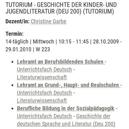
TUTORIUM - GESCHICHTE DER KINDER- UND
JUGENDLITERATUR (DEU 200)
(TUTORIUM)
Dozent/in:
Christine Garbe
Termin:
14-täglich | Mittwoch | 10:15 - 11:45 | 28.10.2009 -
29.01.2010 | W 223
Lehramt an Berufsbildenden Schulen
-
Unterrichtsfach Deutsch
-
Literaturwissenschaft
Lehramt an Grund-, Haupt- und Realschulen
-
Unterrichtsfach Deutsch
-
Literaturwissenschaft
Berufliche Bildung in der Sozialpädagogik
-
Unterrichtsfach Deutsch
-
Geschichte der
deutschen Sprache und Literatur (Deu 200)