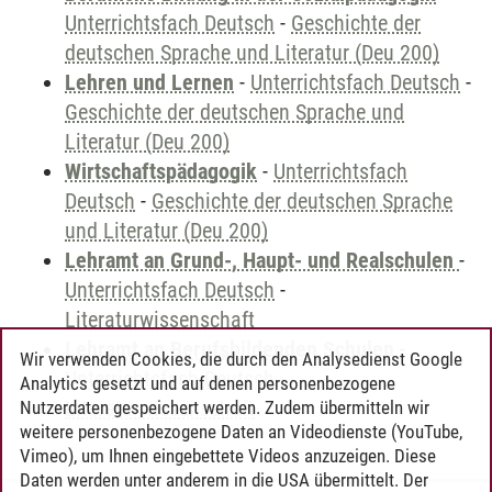
Unterrichtsfach Deutsch
-
Geschichte der
deutschen Sprache und Literatur (Deu 200)
Lehren und Lernen
-
Unterrichtsfach Deutsch
-
Geschichte der deutschen Sprache und
Literatur (Deu 200)
Wirtschaftspädagogik
-
Unterrichtsfach
Deutsch
-
Geschichte der deutschen Sprache
und Literatur (Deu 200)
Lehramt an Grund-, Haupt- und Realschulen
-
Unterrichtsfach Deutsch
-
Literaturwissenschaft
Lehramt an Berufsbildenden Schulen
-
Wir verwenden Cookies, die durch den Analysedienst Google
Unterrichtsfach Deutsch
-
Analytics gesetzt und auf denen personenbezogene
Literaturwissenschaft
Nutzerdaten gespeichert werden. Zudem übermitteln wir
weitere personenbezogene Daten an Videodienste (YouTube,
Vimeo), um Ihnen eingebettete Videos anzuzeigen. Diese
Daten werden unter anderem in die USA übermittelt. Der