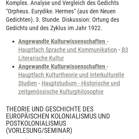
Komplex. Analyse und Vergleich des Gedichts
"Orpheus. Eurydike. Hermes" (aus den Neuen
Gedichten). 3. Stunde. Diskussion: Ortung des
Gedichts und des Zyklus im Jahr 1922.
Angewandte Kulturwissenschaften
-
Hauptfach Sprache und Kommunikation
-
B3
Literarische Kultur
Angewandte Kulturwissenschaften
-
Hauptfach Kulturtheorie und Interkulturelle
Studien
-
Hauptstudium - Historische und
zeitgenössische Kulturphilosophie
THEORIE UND GESCHICHTE DES
EUROPÄISCHEN KOLONIALISMUS UND
POSTKOLONIALISMUS
(VORLESUNG/SEMINAR)