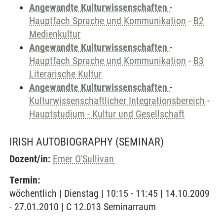
Angewandte Kulturwissenschaften
-
Hauptfach Sprache und Kommunikation
-
B2
Medienkultur
Angewandte Kulturwissenschaften
-
Hauptfach Sprache und Kommunikation
-
B3
Literarische Kultur
Angewandte Kulturwissenschaften
-
Kulturwissenschaftlicher Integrationsbereich
-
Hauptstudium - Kultur und Gesellschaft
IRISH AUTOBIOGRAPHY
(SEMINAR)
Dozent/in:
Emer O'Sullivan
Termin:
wöchentlich | Dienstag | 10:15 - 11:45 | 14.10.2009
- 27.01.2010 | C 12.013 Seminarraum