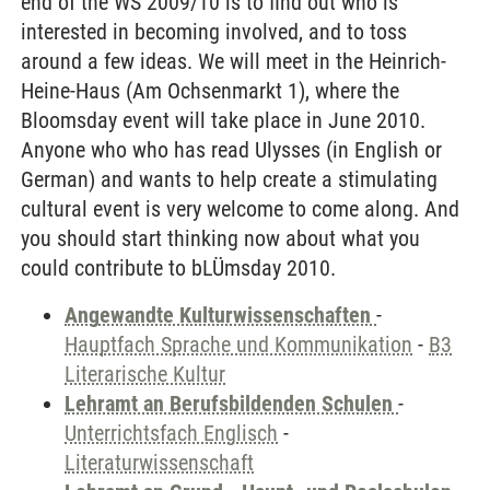
end of the WS 2009/10 is to find out who is
interested in becoming involved, and to toss
around a few ideas. We will meet in the Heinrich-
Heine-Haus (Am Ochsenmarkt 1), where the
Bloomsday event will take place in June 2010.
Anyone who who has read Ulysses (in English or
German) and wants to help create a stimulating
cultural event is very welcome to come along. And
you should start thinking now about what you
could contribute to bLÜmsday 2010.
Angewandte Kulturwissenschaften
-
Hauptfach Sprache und Kommunikation
-
B3
Literarische Kultur
Lehramt an Berufsbildenden Schulen
-
Unterrichtsfach Englisch
-
Literaturwissenschaft