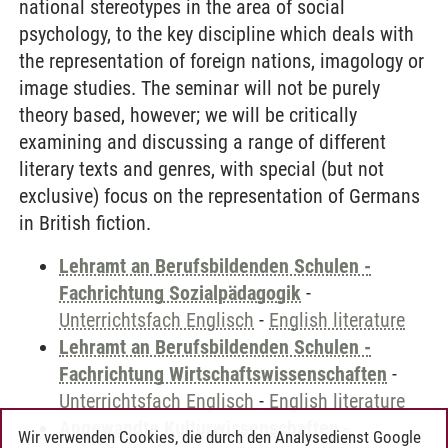
national stereotypes in the area of social
psychology, to the key discipline which deals with
the representation of foreign nations, imagology or
image studies. The seminar will not be purely
theory based, however; we will be critically
examining and discussing a range of different
literary texts and genres, with special (but not
exclusive) focus on the representation of Germans
in British fiction.
Lehramt an Berufsbildenden Schulen -
Fachrichtung Sozialpädagogik
-
Unterrichtsfach Englisch
-
English literature
Lehramt an Berufsbildenden Schulen -
Fachrichtung Wirtschaftswissenschaften
-
Unterrichtsfach Englisch
-
English literature
Angewandte Kulturwissenschaften
-
Wir verwenden Cookies, die durch den Analysedienst Google