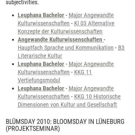
subjectivities.
Leuphana Bachelor
-
Major Angewandte
Kulturwissenschaften
-
KI 03 Alternative
Konzepte der Kulturwissenschaften
Angewandte Kulturwissenschaften
-
Hauptfach Sprache und Kommunikation
-
B3
Literarische Kultur
Leuphana Bachelor
-
Major Angewandte
Kulturwissenschaften
-
KKG 11
Vertiefungsmodul
Leuphana Bachelor
-
Major Angewandte
Kulturwissenschaften
-
KKG 10 Historische
Dimensionen von Kultur und Gesellschaft
BLÜMSDAY 2010: BLOOMSDAY IN LÜNEBURG
(PROJEKTSEMINAR)