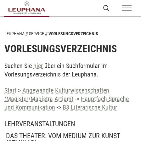
LEUPHANA
SERVICE
VORLESUNGSVERZEICHNIS
VORLESUNGSVERZEICHNIS
Suchen Sie
hier
über ein Suchformular im
Vorlesungsverzeichnis der Leuphana.
Start
>
Angewandte Kulturwissenschaften
(Magister/Magistra Artium)
->
Hauptfach Sprache
und Kommunikation
->
B3 Literarische Kultur
LEHRVERANSTALTUNGEN
DAS THEATER: VOM MEDIUM ZUR KUNST