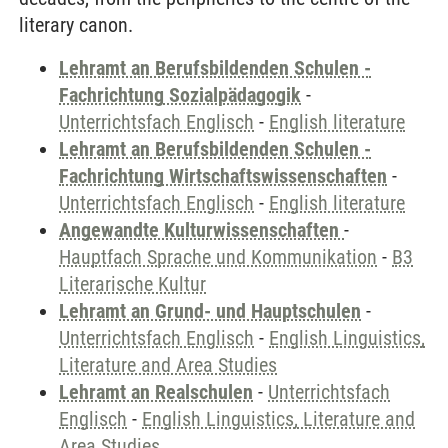
literary canon.
Lehramt an Berufsbildenden Schulen -
Fachrichtung Sozialpädagogik
-
Unterrichtsfach Englisch
-
English literature
Lehramt an Berufsbildenden Schulen -
Fachrichtung Wirtschaftswissenschaften
-
Unterrichtsfach Englisch
-
English literature
Angewandte Kulturwissenschaften
-
Hauptfach Sprache und Kommunikation
-
B3
Literarische Kultur
Lehramt an Grund- und Hauptschulen
-
Unterrichtsfach Englisch
-
English Linguistics,
Literature and Area Studies
Lehramt an Realschulen
-
Unterrichtsfach
Englisch
-
English Linguistics, Literature and
Area Studies