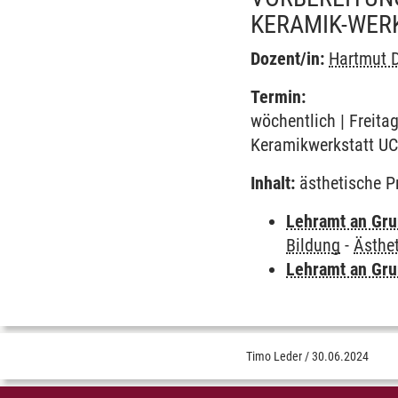
KERAMIK-WER
Dozent/in:
Hartmut 
Termin:
wöchentlich | Freita
Keramikwerkstatt UC
Inhalt:
ästhetische Pr
Lehramt an Gru
Bildung
-
Ästhet
Lehramt an Gru
Timo Leder
/
30.06.2024