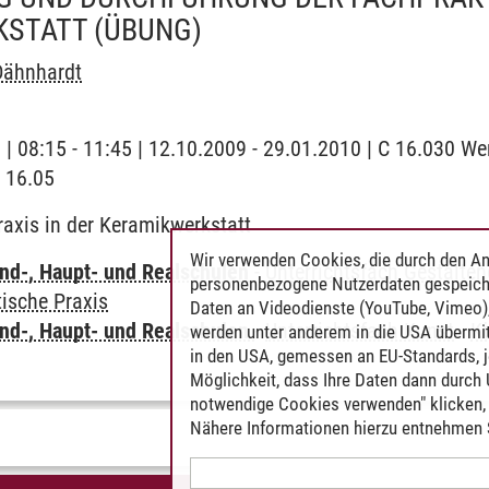
KSTATT
(ÜBUNG)
Dähnhardt
g | 08:15 - 11:45 | 12.10.2009 - 29.01.2010 | C 16.030 We
 16.05
axis in der Keramikwerkstatt
Wir verwenden Cookies, die durch den An
nd-, Haupt- und Realschulen
-
Unterrichtsfach Gestalte
personenbezogene Nutzerdaten gespeich
ische Praxis
Daten an Videodienste (YouTube, Vimeo),
nd-, Haupt- und Realschulen
-
Unterrichtsfach Kunst
-
Kü
werden unter anderem in die USA übermit
in den USA, gemessen an EU-Standards, j
Möglichkeit, dass Ihre Daten dann durch
notwendige Cookies verwenden" klicken, f
Nähere Informationen hierzu entnehmen S