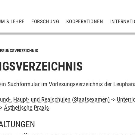
UM & LEHRE
FORSCHUNG
KOOPERATIONEN
INTERNATI
ESUNGSVERZEICHNIS
GSVERZEICHNIS
ein Suchformular im Vorlesungsverzeichnis der Leuphan
und-, Haupt- und Realschulen (Staatsexamen)
->
Unterri
->
Ästhetische Praxis
ALTUNGEN