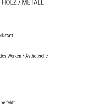
 HOLZ / METALL
rkstatt
ndes Werken / Ästhetische
be fehlt