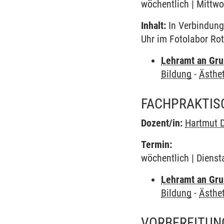
wöchentlich | Mittwo
Inhalt:
In Verbindung
Uhr im Fotolabor Rot
Lehramt an Gru
Bildung
-
Ästhet
FACHPRAKTISC
Dozent/in:
Hartmut 
Termin:
wöchentlich | Dienst
Lehramt an Gru
Bildung
-
Ästhet
VORBEREITUN