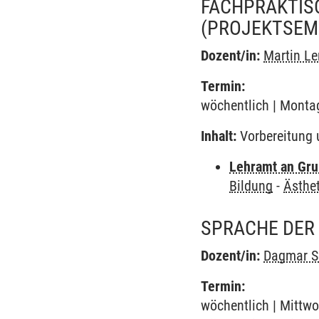
FACHPRAKTISC
(PROJEKTSEM
Dozent/in:
Martin L
Termin:
wöchentlich | Montag
Inhalt:
Vorbereitung 
Lehramt an Gru
Bildung
-
Ästhet
SPRACHE DER 
Dozent/in:
Dagmar S
Termin:
wöchentlich | Mittwo