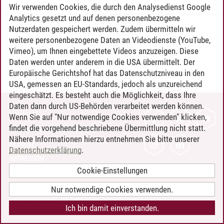
Wir verwenden Cookies, die durch den Analysedienst Google
Analytics gesetzt und auf denen personenbezogene
Nutzerdaten gespeichert werden. Zudem übermitteln wir
Timo Leder
/
30.06.2024
weitere personenbezogene Daten an Videodienste (YouTube,
Vimeo), um Ihnen eingebettete Videos anzuzeigen. Diese
Daten werden unter anderem in die USA übermittelt. Der
Europäische Gerichtshof hat das Datenschutzniveau in den
USA, gemessen an EU-Standards, jedoch als unzureichend
eingeschätzt. Es besteht auch die Möglichkeit, dass Ihre
Daten dann durch US-Behörden verarbeitet werden können.
KONTAKT
Wenn Sie auf "Nur notwendige Cookies verwenden" klicken,
findet die vorgehend beschriebene Übermittlung nicht statt.
LEUPHANA ALS ARBEITGEBER
Nähere Informationen hierzu entnehmen Sie bitte unserer
INTRANET
Datenschutzerklärung
.
IMPRESSUM
Cookie-Einstellungen
DATENSCHUTZ
BARRIEREFREIHEIT
Nur notwendige Cookies verwenden.
COOKIE-EINSTELLUNGEN
Ich bin damit einverstanden.