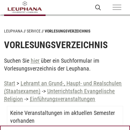
LEUPHANA
SERVICE
VORLESUNGSVERZEICHNIS
VORLESUNGSVERZEICHNIS
Suchen Sie
hier
über ein Suchformular im
Vorlesungsverzeichnis der Leuphana.
Start
>
Lehramt an Grund-, Haupt- und Realschulen
(Staatsexamen)
->
Unterrichtsfach Evangelische
Religion
->
Einführungsveranstaltungen
Keine Veranstaltungen im aktuellen Semester
vorhanden