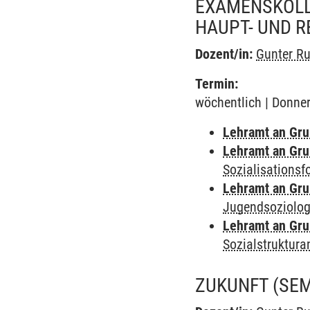
EXAMENSKOLL
HAUPT- UND 
Dozent/in:
Gunter Ru
Termin:
wöchentlich | Donner
Lehramt an Gru
Lehramt an Gru
Sozialisations
Lehramt an Gru
Jugendsoziolog
Lehramt an Gru
Sozialstruktura
ZUKUNFT
(SE