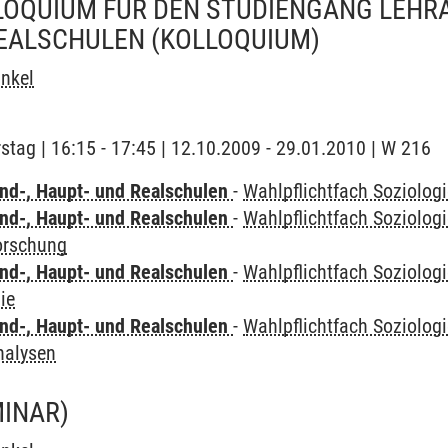
OQUIUM FÜR DEN STUDIENGANG LEHRA
REALSCHULEN
(KOLLOQUIUM)
nkel
stag | 16:15 - 17:45 | 12.10.2009 - 29.01.2010 | W 216
nd-, Haupt- und Realschulen
-
Wahlpflichtfach Soziolog
nd-, Haupt- und Realschulen
-
Wahlpflichtfach Soziolog
forschung
nd-, Haupt- und Realschulen
-
Wahlpflichtfach Soziolog
ie
nd-, Haupt- und Realschulen
-
Wahlpflichtfach Soziolog
nalysen
MINAR)