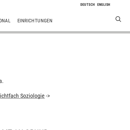
ONAL
EINRICHTUNGEN
a.
ichtfach Soziologie
->