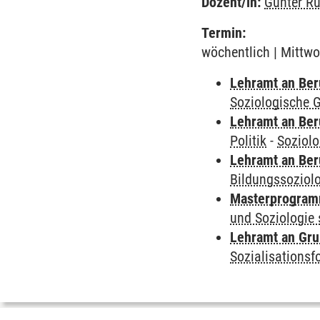
Dozent/in:
Gunter Ru
Termin:
wöchentlich | Mittwo
Lehramt an Ber
Soziologische 
Lehramt an Ber
Politik
-
Soziol
Lehramt an Ber
Bildungssoziolo
Masterprogramm
und Soziologie 
Lehramt an Gru
Sozialisations