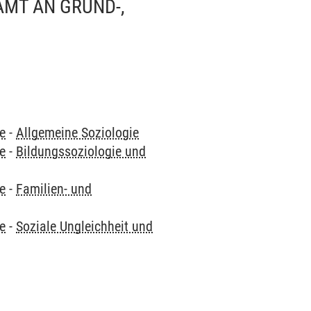
MT AN GRUND-,
ie
-
Allgemeine Soziologie
ie
-
Bildungssoziologie und
ie
-
Familien- und
ie
-
Soziale Ungleichheit und