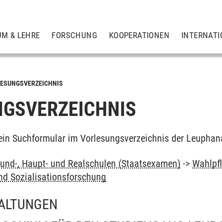
UM & LEHRE
FORSCHUNG
KOOPERATIONEN
INTERNATI
ESUNGSVERZEICHNIS
GSVERZEICHNIS
ein Suchformular im Vorlesungsverzeichnis der Leuphan
und-, Haupt- und Realschulen (Staatsexamen)
->
Wahlpfl
nd Sozialisationsforschung
ALTUNGEN