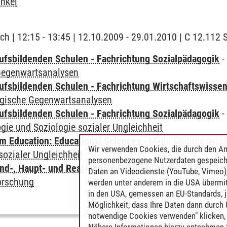
nkel
ch | 12:15 - 13:45 | 12.10.2009 - 29.01.2010 | C 12.11
ufsbildenden Schulen - Fachrichtung Sozialpädagogik
Gegenwartsanalysen
ufsbildenden Schulen - Fachrichtung Wirtschaftswisse
ogische Gegenwartsanalysen
ufsbildenden Schulen - Fachrichtung Sozialpädagogik
gie und Soziologie sozialer Ungleichheit
 Education: Educational Sciences
-
Major Bildungswis
Wir verwenden Cookies, die durch den An
sozialer Ungleichheit
personenbezogene Nutzerdaten gespeich
nd-, Haupt- und Realschulen
-
Wahlpflichtfach Soziolog
Daten an Videodienste (YouTube, Vimeo),
forschung
werden unter anderem in die USA übermit
in den USA, gemessen an EU-Standards, j
Möglichkeit, dass Ihre Daten dann durch
notwendige Cookies verwenden" klicken, f
Nähere Informationen hierzu entnehmen S