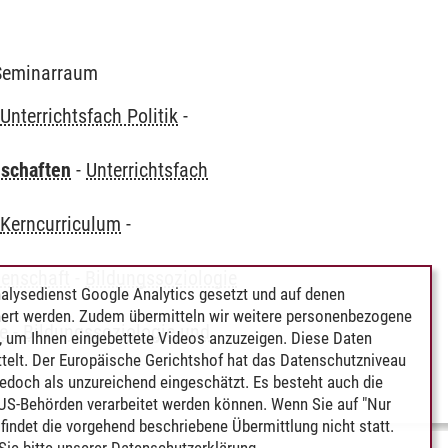
2 Seminarraum
-
Unterrichtsfach Politik
-
nschaften
-
Unterrichtsfach
-
Kerncurriculum
-
senschaft
-
Bildungssoziologie
alysedienst Google Analytics gesetzt und auf denen
ert werden. Zudem übermitteln wir weitere personenbezogene
ie
-
Bildungssoziologie und
 um Ihnen eingebettete Videos anzuzeigen. Diese Daten
telt. Der Europäische Gerichtshof hat das Datenschutzniveau
edoch als unzureichend eingeschätzt. Es besteht auch die
 US-Behörden verarbeitet werden können. Wenn Sie auf "Nur
indet die vorgehend beschriebene Übermittlung nicht statt.
ie bitte unserer
Datenschutzerklärung
.