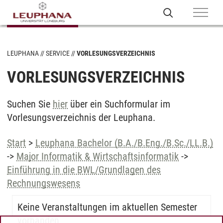
LEUPHANA
SERVICE
VORLESUNGSVERZEICHNIS
VORLESUNGSVERZEICHNIS
Suchen Sie
hier
über ein Suchformular im
Vorlesungsverzeichnis der Leuphana.
Start
>
Leuphana Bachelor (B.A./B.Eng./B.Sc./LL.B.)
->
Major Informatik & Wirtschaftsinformatik
->
Einführung in die BWL/Grundlagen des
Rechnungswesens
Keine Veranstaltungen im aktuellen Semester
vorhanden