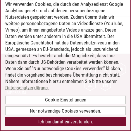
Wir verwenden Cookies, die durch den Analysedienst Google
Analytics gesetzt und auf denen personenbezogene
Nutzerdaten gespeichert werden. Zudem übermitteln wir
weitere personenbezogene Daten an Videodienste (YouTube,
Timo Leder
/
30.06.2024
Vimeo), um Ihnen eingebettete Videos anzuzeigen. Diese
Daten werden unter anderem in die USA übermittelt. Der
Europäische Gerichtshof hat das Datenschutzniveau in den
USA, gemessen an EU-Standards, jedoch als unzureichend
eingeschätzt. Es besteht auch die Möglichkeit, dass Ihre
Daten dann durch US-Behörden verarbeitet werden können.
KONTAKT
Wenn Sie auf "Nur notwendige Cookies verwenden" klicken,
findet die vorgehend beschriebene Übermittlung nicht statt.
LEUPHANA ALS ARBEITGEBER
Nähere Informationen hierzu entnehmen Sie bitte unserer
INTRANET
Datenschutzerklärung
.
IMPRESSUM
Cookie-Einstellungen
DATENSCHUTZ
BARRIEREFREIHEIT
Nur notwendige Cookies verwenden.
COOKIE-EINSTELLUNGEN
Ich bin damit einverstanden.