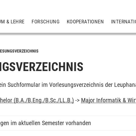
UM & LEHRE
FORSCHUNG
KOOPERATIONEN
INTERNATI
ESUNGSVERZEICHNIS
GSVERZEICHNIS
ein Suchformular im Vorlesungsverzeichnis der Leuphan
elor (B.A./B.Eng./B.Sc./LL.B.)
->
Major Informatik & Wir
ngen im aktuellen Semester vorhanden