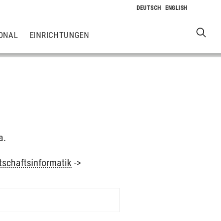
ONAL
EINRICHTUNGEN
a.
tschaftsinformatik
->