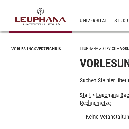
UNIVERSITÄT
STUDI
LEUPHANA
SERVICE
VORL
VORLESUNGSVERZEICHNIS
VORLESUN
Suchen Sie
hier
über 
Start
>
Leuphana Bach
Rechnernetze
Keine Veranstaltu