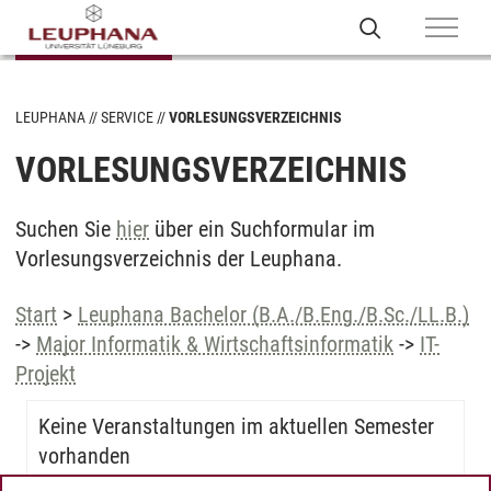
LEUPHANA
SERVICE
VORLESUNGSVERZEICHNIS
VORLESUNGSVERZEICHNIS
Suchen Sie
hier
über ein Suchformular im
Vorlesungsverzeichnis der Leuphana.
Start
>
Leuphana Bachelor (B.A./B.Eng./B.Sc./LL.B.)
->
Major Informatik & Wirtschaftsinformatik
->
IT-
Projekt
Keine Veranstaltungen im aktuellen Semester
vorhanden