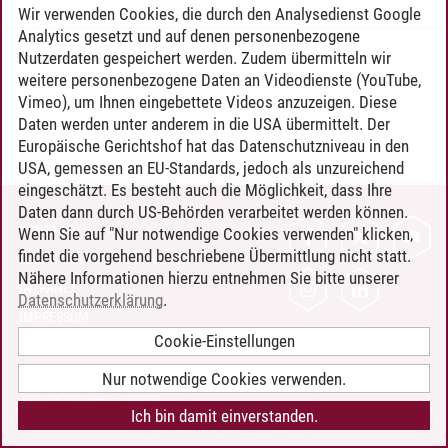
Wir verwenden Cookies, die durch den Analysedienst Google
Analytics gesetzt und auf denen personenbezogene
Nutzerdaten gespeichert werden. Zudem übermitteln wir
Timo Leder
/
30.06.2024
weitere personenbezogene Daten an Videodienste (YouTube,
Vimeo), um Ihnen eingebettete Videos anzuzeigen. Diese
Daten werden unter anderem in die USA übermittelt. Der
Europäische Gerichtshof hat das Datenschutzniveau in den
USA, gemessen an EU-Standards, jedoch als unzureichend
eingeschätzt. Es besteht auch die Möglichkeit, dass Ihre
Daten dann durch US-Behörden verarbeitet werden können.
KONTAKT
Wenn Sie auf "Nur notwendige Cookies verwenden" klicken,
findet die vorgehend beschriebene Übermittlung nicht statt.
LEUPHANA ALS ARBEITGEBER
Nähere Informationen hierzu entnehmen Sie bitte unserer
INTRANET
Datenschutzerklärung
.
IMPRESSUM
Cookie-Einstellungen
DATENSCHUTZ
BARRIEREFREIHEIT
Nur notwendige Cookies verwenden.
COOKIE-EINSTELLUNGEN
Ich bin damit einverstanden.