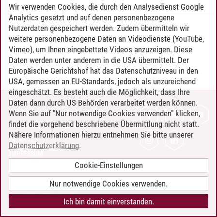
Wir verwenden Cookies, die durch den Analysedienst Google
Analytics gesetzt und auf denen personenbezogene
Nutzerdaten gespeichert werden. Zudem übermitteln wir
Timo Leder
/
30.06.2024
weitere personenbezogene Daten an Videodienste (YouTube,
Vimeo), um Ihnen eingebettete Videos anzuzeigen. Diese
Daten werden unter anderem in die USA übermittelt. Der
Europäische Gerichtshof hat das Datenschutzniveau in den
USA, gemessen an EU-Standards, jedoch als unzureichend
eingeschätzt. Es besteht auch die Möglichkeit, dass Ihre
Daten dann durch US-Behörden verarbeitet werden können.
KONTAKT
Wenn Sie auf "Nur notwendige Cookies verwenden" klicken,
findet die vorgehend beschriebene Übermittlung nicht statt.
LEUPHANA ALS ARBEITGEBER
Nähere Informationen hierzu entnehmen Sie bitte unserer
INTRANET
Datenschutzerklärung
.
IMPRESSUM
Cookie-Einstellungen
DATENSCHUTZ
BARRIEREFREIHEIT
Nur notwendige Cookies verwenden.
COOKIE-EINSTELLUNGEN
Ich bin damit einverstanden.