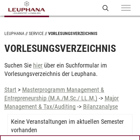
LEUPHANA
SERVICE
VORLESUNGSVERZEICHNIS
VORLESUNGSVERZEICHNIS
Suchen Sie
hier
über ein Suchformular im
Vorlesungsverzeichnis der Leuphana.
Start
>
Masterprogramm Management &
Entrepreneurship (M.A./M.Sc./ LL.M.)
->
Major
Management & Tax/Auditing
->
Bilanzanalyse
Keine Veranstaltungen im aktuellen Semester
vorhanden