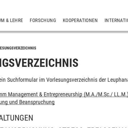
UM & LEHRE
FORSCHUNG
KOOPERATIONEN
INTERNATI
ESUNGSVERZEICHNIS
GSVERZEICHNIS
ein Suchformular im Vorlesungsverzeichnis der Leuphan
mm Management & Entrepreneurship (M.A./M.Sc./ LL.M.
tung und Beanspruchung
ALTUNGEN