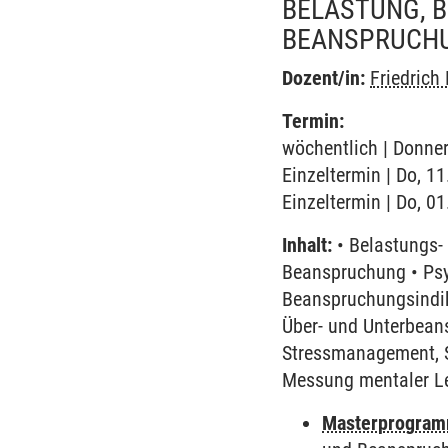
BELASTUNG, 
BEANSPRUCHU
Dozent/in:
Friedrich
Termin:
wöchentlich | Donner
Einzeltermin | Do, 1
Einzeltermin | Do, 0
Inhalt:
• Belastungs-
Beanspruchung • Ps
Beanspruchungsindik
Über- und Unterbeans
Stressmanagement, S
Messung mentaler L
Masterprogram