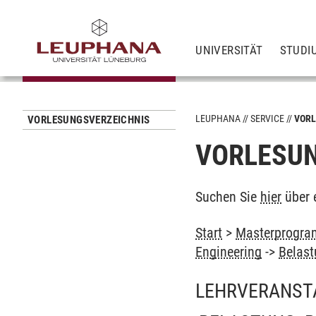
UNIVERSITÄT
STUDI
LEUPHANA
SERVICE
VORL
VORLESUNGSVERZEICHNIS
VORLESUN
Suchen Sie
hier
über 
Start
>
Masterprogra
Engineering
->
Belas
LEHRVERANST