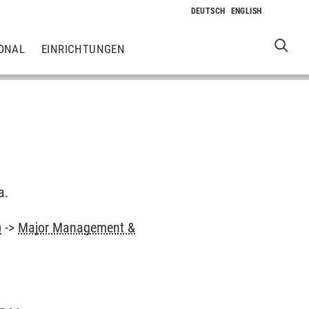
ONAL
EINRICHTUNGEN
a.
)
->
Major Management &