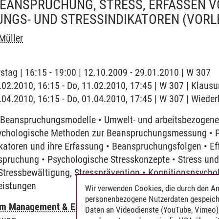
BEANSPRUCHUNG, STRESS, ERFASSEN 
NGS- UND STRESSINDIKATOREN
(VORL
 Müller
stag | 16:15 - 19:00 | 12.10.2009 - 29.01.2010 | W 307
1.02.2010, 16:15 - Do, 11.02.2010, 17:45 | W 307 | Klausu
1.04.2010, 16:15 - Do, 01.04.2010, 17:45 | W 307 | Wiede
 Beanspruchungsmodelle • Umwelt- und arbeitsbezogene
ychologische Methoden zur Beanspruchungsmessung • P
atoren und ihre Erfassung • Beanspruchungsfolgen • Eff
pruchung • Psychologische Stresskonzepte • Stress und 
tressbewältigung, Stressprävention • Kognitionspsycho
eistungen
Wir verwenden Cookies, die durch den An
personenbezogene Nutzerdaten gespeich
m Management & Entrepreneurship
-
Major Management
Daten an Videodienste (YouTube, Vimeo),