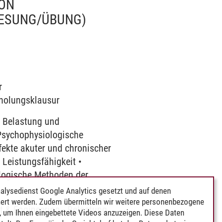
VON
ESUNG/ÜBUNG)
r
rholungsklausur
 Belastung und
sychophysiologische
ekte akuter und chronischer
Leistungsfähigkeit •
logische Methoden der
alysedienst Google Analytics gesetzt und auf denen
ert werden. Zudem übermitteln wir weitere personenbezogene
 & Engineering
-
Belastung
 um Ihnen eingebettete Videos anzuzeigen. Diese Daten