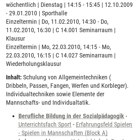
wöchentlich | Dienstag | 14:15 - 15:45 | 12.10.2009
- 29.01.2010 | Sporthalle
Einzeltermin | Do, 11.02.2010, 14:30 - Do,
11.02.2010, 16:30 | C 14.001 Seminarraum |
Klausur
Einzeltermin | Mo, 22.03.2010, 14:15 - Mo,
22.03.2010, 16:15 | C 14.027 Seminarraum |
Wiederholungsklausur
Inhalt:
Schulung von Allgemeintechniken (
Dribbeln, Passen, Fangen, Werfen und Korbleger).
Individualtechniken sowie Elemente der
Mannschafts- und Individualtatik.
Berufliche Bildung in der Sozialpädagogik
-
Unterrichtsfach Sport
-
Erfahrungsfeld Spielen
- Spielen in Mannschaften (Block A)