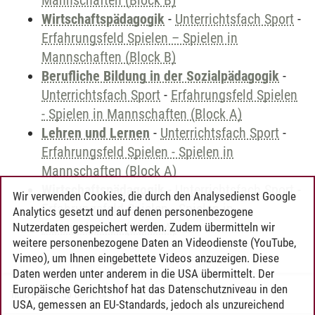
Mannschaften (Block B)
Wirtschaftspädagogik
-
Unterrichtsfach Sport
-
Erfahrungsfeld Spielen – Spielen in
Mannschaften (Block B)
Berufliche Bildung in der Sozialpädagogik
-
Unterrichtsfach Sport
-
Erfahrungsfeld Spielen
- Spielen in Mannschaften (Block A)
Lehren und Lernen
-
Unterrichtsfach Sport
-
Erfahrungsfeld Spielen - Spielen in
Mannschaften (Block A)
Wirtschaftspädagogik
-
Unterrichtsfach Sport
-
Wir verwenden Cookies, die durch den Analysedienst Google
Erfahrungsfeld Spielen - Spielen in
Analytics gesetzt und auf denen personenbezogene
Mannschaften (Block A)
Nutzerdaten gespeichert werden. Zudem übermitteln wir
weitere personenbezogene Daten an Videodienste (YouTube,
Vimeo), um Ihnen eingebettete Videos anzuzeigen. Diese
Daten werden unter anderem in die USA übermittelt. Der
Europäische Gerichtshof hat das Datenschutzniveau in den
Timo Leder
/
30.06.2024
USA, gemessen an EU-Standards, jedoch als unzureichend