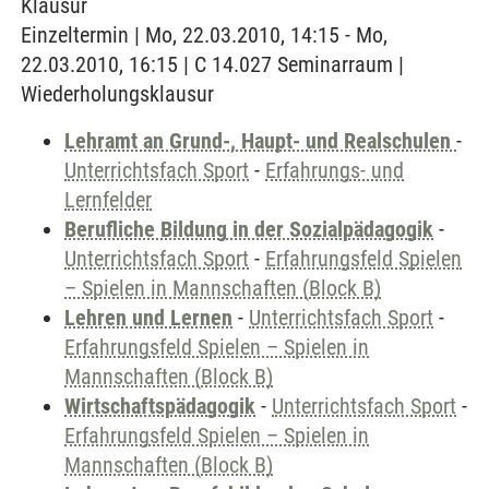
Klausur
Einzeltermin | Mo, 22.03.2010, 14:15 - Mo,
22.03.2010, 16:15 | C 14.027 Seminarraum |
Wiederholungsklausur
Lehramt an Grund-, Haupt- und Realschulen
-
Unterrichtsfach Sport
-
Erfahrungs- und
Lernfelder
Berufliche Bildung in der Sozialpädagogik
-
Unterrichtsfach Sport
-
Erfahrungsfeld Spielen
– Spielen in Mannschaften (Block B)
Lehren und Lernen
-
Unterrichtsfach Sport
-
Erfahrungsfeld Spielen – Spielen in
Mannschaften (Block B)
Wirtschaftspädagogik
-
Unterrichtsfach Sport
-
Erfahrungsfeld Spielen – Spielen in
Mannschaften (Block B)