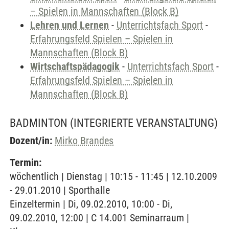
– Spielen in Mannschaften (Block B)
Lehren und Lernen
-
Unterrichtsfach Sport
-
Erfahrungsfeld Spielen – Spielen in
Mannschaften (Block B)
Wirtschaftspädagogik
-
Unterrichtsfach Sport
-
Erfahrungsfeld Spielen – Spielen in
Mannschaften (Block B)
BADMINTON
(INTEGRIERTE VERANSTALTUNG)
Dozent/in:
Mirko Brandes
Termin:
wöchentlich | Dienstag | 10:15 - 11:45 | 12.10.2009
- 29.01.2010 | Sporthalle
Einzeltermin | Di, 09.02.2010, 10:00 - Di,
09.02.2010, 12:00 | C 14.001 Seminarraum |