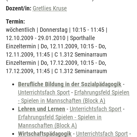
Dozent/in:
Gretlies Kruse
Termin:
wöchentlich | Donnerstag | 10:15 - 11:45 |
12.10.2009 - 29.01.2010 | Sporthalle
Einzeltermin | Do, 12.11.2009, 10:15 - Do,
12.11.2009, 11:45 | C 1.312 Seminarraum
Einzeltermin | Do, 17.12.2009, 10:15 - Do,
17.12.2009, 11:45 | C 1.312 Seminarraum
Berufliche Bildung in der Sozialpädagogik
-
Unterrichtsfach Sport
-
Erfahrungsfeld Spielen
- Spielen in Mannschaften (Block A)
Lehren und Lernen
-
Unterrichtsfach Sport
-
Erfahrungsfeld Spielen - Spielen in
Mannschaften (Block A)
Wirtschaftspädagogik
-
Unterrichtsfach Sport
-