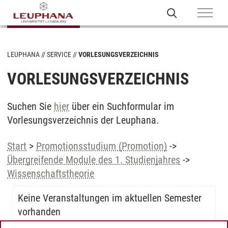
LEUPHANA
SERVICE
VORLESUNGSVERZEICHNIS
VORLESUNGSVERZEICHNIS
Suchen Sie
hier
über ein Suchformular im
Vorlesungsverzeichnis der Leuphana.
Start
>
Promotionsstudium (Promotion)
->
Übergreifende Module des 1. Studienjahres
->
Wissenschaftstheorie
Keine Veranstaltungen im aktuellen Semester
vorhanden