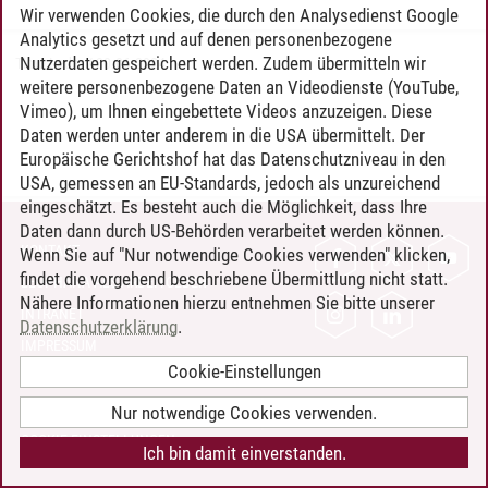
Wir verwenden Cookies, die durch den Analysedienst Google
Analytics gesetzt und auf denen personenbezogene
Nutzerdaten gespeichert werden. Zudem übermitteln wir
Timo Leder
/
30.06.2024
weitere personenbezogene Daten an Videodienste (YouTube,
Vimeo), um Ihnen eingebettete Videos anzuzeigen. Diese
Daten werden unter anderem in die USA übermittelt. Der
Europäische Gerichtshof hat das Datenschutzniveau in den
USA, gemessen an EU-Standards, jedoch als unzureichend
eingeschätzt. Es besteht auch die Möglichkeit, dass Ihre
Daten dann durch US-Behörden verarbeitet werden können.
KONTAKT
Wenn Sie auf "Nur notwendige Cookies verwenden" klicken,
findet die vorgehend beschriebene Übermittlung nicht statt.
LEUPHANA ALS ARBEITGEBER
Nähere Informationen hierzu entnehmen Sie bitte unserer
INTRANET
Datenschutzerklärung
.
IMPRESSUM
Cookie-Einstellungen
DATENSCHUTZ
BARRIEREFREIHEIT
Nur notwendige Cookies verwenden.
COOKIE-EINSTELLUNGEN
Ich bin damit einverstanden.