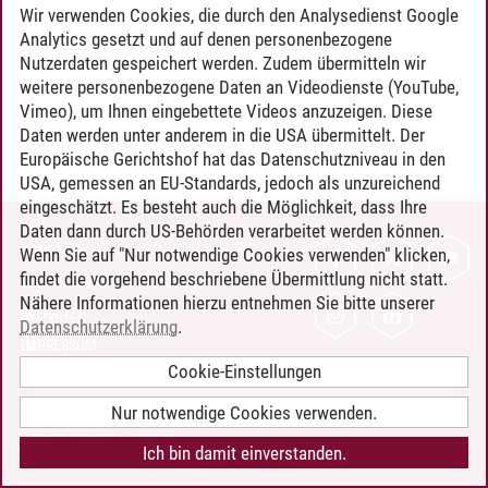
Wir verwenden Cookies, die durch den Analysedienst Google
Analytics gesetzt und auf denen personenbezogene
Nutzerdaten gespeichert werden. Zudem übermitteln wir
weitere personenbezogene Daten an Videodienste (YouTube,
Vimeo), um Ihnen eingebettete Videos anzuzeigen. Diese
Daten werden unter anderem in die USA übermittelt. Der
Europäische Gerichtshof hat das Datenschutzniveau in den
USA, gemessen an EU-Standards, jedoch als unzureichend
eingeschätzt. Es besteht auch die Möglichkeit, dass Ihre
Daten dann durch US-Behörden verarbeitet werden können.
KONTAKT
Wenn Sie auf "Nur notwendige Cookies verwenden" klicken,
findet die vorgehend beschriebene Übermittlung nicht statt.
LEUPHANA ALS ARBEITGEBER
Nähere Informationen hierzu entnehmen Sie bitte unserer
INTRANET
Datenschutzerklärung
.
IMPRESSUM
Cookie-Einstellungen
DATENSCHUTZ
BARRIEREFREIHEIT
Nur notwendige Cookies verwenden.
COOKIE-EINSTELLUNGEN
Ich bin damit einverstanden.