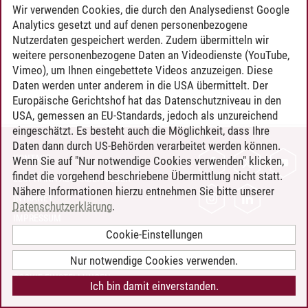
Wir verwenden Cookies, die durch den Analysedienst Google
Analytics gesetzt und auf denen personenbezogene
Nutzerdaten gespeichert werden. Zudem übermitteln wir
weitere personenbezogene Daten an Videodienste (YouTube,
Vimeo), um Ihnen eingebettete Videos anzuzeigen. Diese
Daten werden unter anderem in die USA übermittelt. Der
Europäische Gerichtshof hat das Datenschutzniveau in den
USA, gemessen an EU-Standards, jedoch als unzureichend
eingeschätzt. Es besteht auch die Möglichkeit, dass Ihre
Daten dann durch US-Behörden verarbeitet werden können.
KONTAKT
Wenn Sie auf "Nur notwendige Cookies verwenden" klicken,
findet die vorgehend beschriebene Übermittlung nicht statt.
LEUPHANA ALS ARBEITGEBER
Nähere Informationen hierzu entnehmen Sie bitte unserer
INTRANET
Datenschutzerklärung
.
IMPRESSUM
Cookie-Einstellungen
DATENSCHUTZ
BARRIEREFREIHEIT
Nur notwendige Cookies verwenden.
COOKIE-EINSTELLUNGEN
Ich bin damit einverstanden.