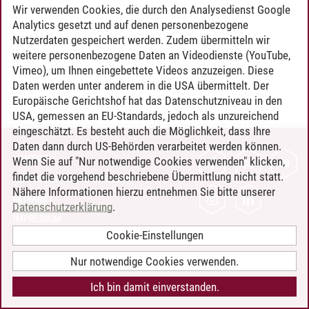
Wir verwenden Cookies, die durch den Analysedienst Google
Analytics gesetzt und auf denen personenbezogene
Nutzerdaten gespeichert werden. Zudem übermitteln wir
weitere personenbezogene Daten an Videodienste (YouTube,
Vimeo), um Ihnen eingebettete Videos anzuzeigen. Diese
Daten werden unter anderem in die USA übermittelt. Der
Europäische Gerichtshof hat das Datenschutzniveau in den
USA, gemessen an EU-Standards, jedoch als unzureichend
eingeschätzt. Es besteht auch die Möglichkeit, dass Ihre
Daten dann durch US-Behörden verarbeitet werden können.
KONTAKT
Wenn Sie auf "Nur notwendige Cookies verwenden" klicken,
findet die vorgehend beschriebene Übermittlung nicht statt.
LEUPHANA ALS ARBEITGEBER
Nähere Informationen hierzu entnehmen Sie bitte unserer
INTRANET
Datenschutzerklärung
.
IMPRESSUM
Cookie-Einstellungen
DATENSCHUTZ
BARRIEREFREIHEIT
Nur notwendige Cookies verwenden.
COOKIE-EINSTELLUNGEN
Ich bin damit einverstanden.