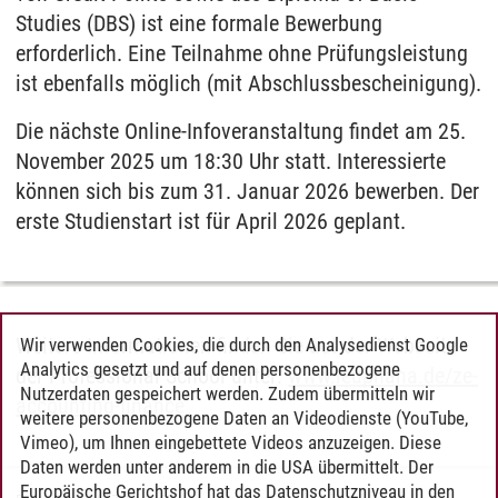
Studies (DBS) ist eine formale Bewerbung
erforderlich. Eine Teilnahme ohne Prüfungsleistung
ist ebenfalls möglich (mit Abschlussbescheinigung).
Die nächste Online-Infoveranstaltung findet am 25.
November 2025 um 18:30 Uhr statt. Interessierte
können sich bis zum 31. Januar 2026 bewerben. Der
erste Studienstart ist für April 2026 geplant.
Weitere Informationen finden Sie auf der Webseite
Wir verwenden Cookies, die durch den Analysedienst Google
Analytics gesetzt und auf denen personenbezogene
der Professional School unter:
www.leuphana.de/ze-
Nutzerdaten gespeichert werden. Zudem übermitteln wir
accounting-finance
weitere personenbezogene Daten an Videodienste (YouTube,
Vimeo), um Ihnen eingebettete Videos anzuzeigen. Diese
Daten werden unter anderem in die USA übermittelt. Der
Europäische Gerichtshof hat das Datenschutzniveau in den