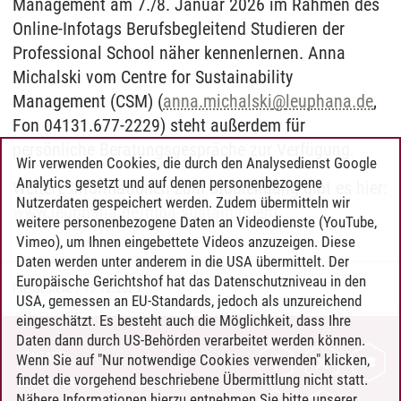
Management am 7./8. Januar 2026 im Rahmen des
Online-Infotags Berufsbegleitend Studieren der
Professional School näher kennenlernen. Anna
Michalski vom Centre for Sustainability
Management (CSM) (
anna.michalski
@
leuphana.de
,
Fon 04131.677-2229) steht außerdem für
persönliche Beratungsgespräche zur Verfügung.
Wir verwenden Cookies, die durch den Analysedienst Google
Analytics gesetzt und auf denen personenbezogene
Weitere Informationen zum Studiengang gibt es hier:
Nutzerdaten gespeichert werden. Zudem übermitteln wir
www.leuphana.de/mba-sustainament
weitere personenbezogene Daten an Videodienste (YouTube,
Vimeo), um Ihnen eingebettete Videos anzuzeigen. Diese
Daten werden unter anderem in die USA übermittelt. Der
Europäische Gerichtshof hat das Datenschutzniveau in den
Pressestelle
/
15.12.2025
USA, gemessen an EU-Standards, jedoch als unzureichend
eingeschätzt. Es besteht auch die Möglichkeit, dass Ihre
Daten dann durch US-Behörden verarbeitet werden können.
KONTAKT
Wenn Sie auf "Nur notwendige Cookies verwenden" klicken,
findet die vorgehend beschriebene Übermittlung nicht statt.
LEUPHANA ALS ARBEITGEBER
Nähere Informationen hierzu entnehmen Sie bitte unserer