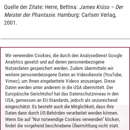
Quelle der Zitate: Herre, Bettina:
James Krüss – Der
Meister der Phantasie
. Hamburg: Carlsen Verlag,
2001.
WEITERE INFORMATIONEN
Wir verwenden Cookies, die durch den Analysedienst Google
Analytics gesetzt und auf denen personenbezogene
10 Minuten Lyrik am 27. Mai 2026: „Wenn die
Nutzerdaten gespeichert werden. Zudem übermitteln wir
Möpse Schnäpse trinken“
weitere personenbezogene Daten an Videodienste (YouTube,
Vimeo), um Ihnen eingebettete Videos anzuzeigen. Diese
Daten werden unter anderem in die USA übermittelt. Der
Europäische Gerichtshof hat das Datenschutzniveau in den
Dr. Marietta Hülsmann
/
26.05.2026
USA, gemessen an EU-Standards, jedoch als unzureichend
eingeschätzt. Es besteht auch die Möglichkeit, dass Ihre
Daten dann durch US-Behörden verarbeitet werden können.
KONTAKT
Wenn Sie auf "Nur notwendige Cookies verwenden" klicken,
findet die vorgehend beschriebene Übermittlung nicht statt.
LEUPHANA ALS ARBEITGEBER