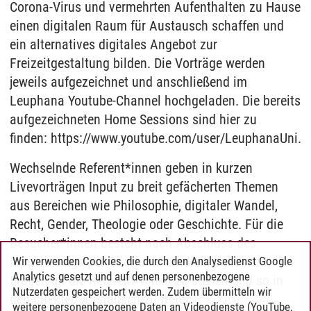
Corona-Virus und vermehrten Aufenthalten zu Hause
einen digitalen Raum für Austausch schaffen und
ein alternatives digitales Angebot zur
Freizeitgestaltung bilden. Die Vorträge werden
jeweils aufgezeichnet und anschließend im
Leuphana Youtube-Channel hochgeladen. Die bereits
aufgezeichneten Home Sessions sind hier zu
finden: https://www.youtube.com/user/LeuphanaUni.
Wechselnde Referent*innen geben in kurzen
Livevorträgen Input zu breit gefächerten Themen
aus Bereichen wie Philosophie, digitaler Wandel,
Recht, Gender, Theologie oder Geschichte. Für die
Besucher*innen besteht nach Abschluss des
Inputvortrags per Chatfunktion die Möglichkeit,
Wir verwenden Cookies, die durch den Analysedienst Google
Analytics gesetzt und auf denen personenbezogene
Fragen an die Referent*innen zu stellen und so in
Nutzerdaten gespeichert werden. Zudem übermitteln wir
den direkten Austausch zu treten.
weitere personenbezogene Daten an Videodienste (YouTube,