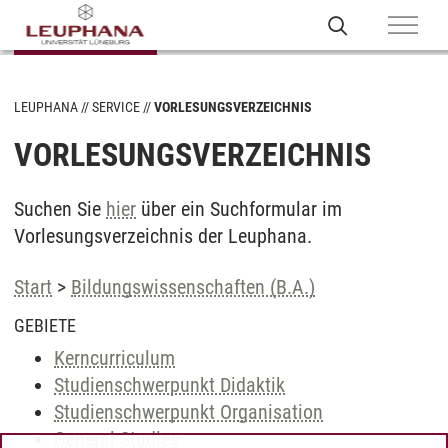
LEUPHANA
SERVICE
VORLESUNGSVERZEICHNIS
VORLESUNGSVERZEICHNIS
Suchen Sie
hier
über ein Suchformular im
Vorlesungsverzeichnis der Leuphana.
Start
>
Bildungswissenschaften (B.A.)
GEBIETE
Kerncurriculum
Studienschwerpunkt Didaktik
Studienschwerpunkt Organisation
General Studies