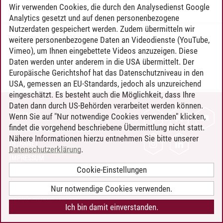
Wir verwenden Cookies, die durch den Analysedienst Google
Analytics gesetzt und auf denen personenbezogene
Nutzerdaten gespeichert werden. Zudem übermitteln wir
Timo Leder
/
30.06.2024
weitere personenbezogene Daten an Videodienste (YouTube,
Vimeo), um Ihnen eingebettete Videos anzuzeigen. Diese
Daten werden unter anderem in die USA übermittelt. Der
Europäische Gerichtshof hat das Datenschutzniveau in den
USA, gemessen an EU-Standards, jedoch als unzureichend
eingeschätzt. Es besteht auch die Möglichkeit, dass Ihre
Daten dann durch US-Behörden verarbeitet werden können.
KONTAKT
Wenn Sie auf "Nur notwendige Cookies verwenden" klicken,
findet die vorgehend beschriebene Übermittlung nicht statt.
LEUPHANA ALS ARBEITGEBER
Nähere Informationen hierzu entnehmen Sie bitte unserer
INTRANET
Datenschutzerklärung
.
IMPRESSUM
Cookie-Einstellungen
DATENSCHUTZ
BARRIEREFREIHEIT
Nur notwendige Cookies verwenden.
COOKIE-EINSTELLUNGEN
Ich bin damit einverstanden.