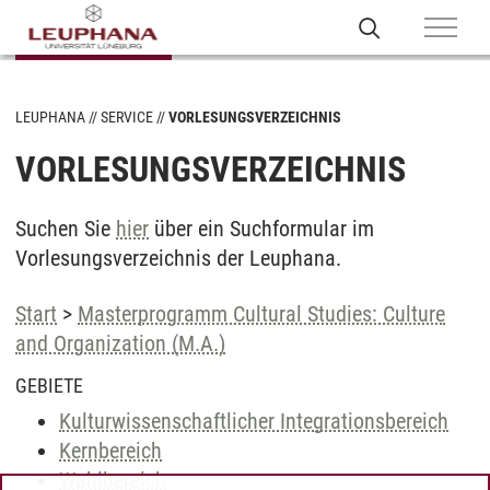
LEUPHANA
SERVICE
VORLESUNGSVERZEICHNIS
VORLESUNGSVERZEICHNIS
Suchen Sie
hier
über ein Suchformular im
Vorlesungsverzeichnis der Leuphana.
Start
>
Masterprogramm Cultural Studies: Culture
and Organization (M.A.)
GEBIETE
Kulturwissenschaftlicher Integrationsbereich
Kernbereich
Wahlbereich