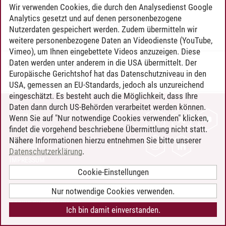
Wir verwenden Cookies, die durch den Analysedienst Google
Komplementärstudium
Analytics gesetzt und auf denen personenbezogene
Masterforum/Master-Arbeit
Nutzerdaten gespeichert werden. Zudem übermitteln wir
weitere personenbezogene Daten an Videodienste (YouTube,
Vimeo), um Ihnen eingebettete Videos anzuzeigen. Diese
Daten werden unter anderem in die USA übermittelt. Der
Timo Leder
/
30.06.2024
Europäische Gerichtshof hat das Datenschutzniveau in den
USA, gemessen an EU-Standards, jedoch als unzureichend
eingeschätzt. Es besteht auch die Möglichkeit, dass Ihre
Daten dann durch US-Behörden verarbeitet werden können.
KONTAKT
Wenn Sie auf "Nur notwendige Cookies verwenden" klicken,
findet die vorgehend beschriebene Übermittlung nicht statt.
LEUPHANA ALS ARBEITGEBER
Nähere Informationen hierzu entnehmen Sie bitte unserer
INTRANET
Datenschutzerklärung
.
IMPRESSUM
Cookie-Einstellungen
DATENSCHUTZ
BARRIEREFREIHEIT
Nur notwendige Cookies verwenden.
COOKIE-EINSTELLUNGEN
Ich bin damit einverstanden.