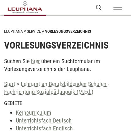
LEUPHANA
SERVICE
VORLESUNGSVERZEICHNIS
VORLESUNGSVERZEICHNIS
Suchen Sie
hier
über ein Suchformular im
Vorlesungsverzeichnis der Leuphana.
Start
>
Lehramt an Berufsbildenden Schulen -
Fachrichtung Sozialpädagogik (M.Ed.)
GEBIETE
Kerncurriculum
Unterrichtsfach Deutsch
Unterrichtsfach Englisch