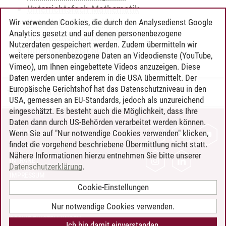
Unterrichtsfach Mathematik
Unterrichtsfach Politik
Wir verwenden Cookies, die durch den Analysedienst Google
Analytics gesetzt und auf denen personenbezogene
Unterrichtsfach Religion
Nutzerdaten gespeichert werden. Zudem übermitteln wir
Unterrichtsfach Sport
weitere personenbezogene Daten an Videodienste (YouTube,
Vimeo), um Ihnen eingebettete Videos anzuzeigen. Diese
Daten werden unter anderem in die USA übermittelt. Der
Europäische Gerichtshof hat das Datenschutzniveau in den
Timo Leder
/
30.06.2024
USA, gemessen an EU-Standards, jedoch als unzureichend
eingeschätzt. Es besteht auch die Möglichkeit, dass Ihre
Daten dann durch US-Behörden verarbeitet werden können.
KONTAKT
Wenn Sie auf "Nur notwendige Cookies verwenden" klicken,
findet die vorgehend beschriebene Übermittlung nicht statt.
LEUPHANA ALS ARBEITGEBER
Nähere Informationen hierzu entnehmen Sie bitte unserer
INTRANET
Datenschutzerklärung
.
IMPRESSUM
Cookie-Einstellungen
DATENSCHUTZ
BARRIEREFREIHEIT
Nur notwendige Cookies verwenden.
COOKIE-EINSTELLUNGEN
Ich bin damit einverstanden.