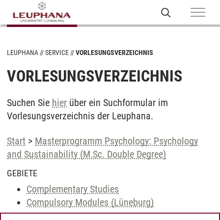
LEUPHANA
SERVICE
VORLESUNGSVERZEICHNIS
VORLESUNGSVERZEICHNIS
Suchen Sie
hier
über ein Suchformular im
Vorlesungsverzeichnis der Leuphana.
Start
>
Masterprogramm Psychology: Psychology
and Sustainability (M.Sc. Double Degree)
GEBIETE
Complementary Studies
Compulsory Modules (Lüneburg)