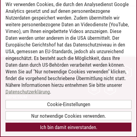
Wir verwenden Cookies, die durch den Analysedienst Google
Analytics gesetzt und auf denen personenbezogene
Timo Leder
/
30.06.2024
Nutzerdaten gespeichert werden. Zudem übermitteln wir
weitere personenbezogene Daten an Videodienste (YouTube,
Vimeo), um Ihnen eingebettete Videos anzuzeigen. Diese
Daten werden unter anderem in die USA übermittelt. Der
Europäische Gerichtshof hat das Datenschutzniveau in den
USA, gemessen an EU-Standards, jedoch als unzureichend
eingeschätzt. Es besteht auch die Möglichkeit, dass Ihre
Daten dann durch US-Behörden verarbeitet werden können.
KONTAKT
Wenn Sie auf "Nur notwendige Cookies verwenden" klicken,
findet die vorgehend beschriebene Übermittlung nicht statt.
LEUPHANA ALS ARBEITGEBER
Nähere Informationen hierzu entnehmen Sie bitte unserer
INTRANET
Datenschutzerklärung
.
IMPRESSUM
Cookie-Einstellungen
DATENSCHUTZ
BARRIEREFREIHEIT
Nur notwendige Cookies verwenden.
COOKIE-EINSTELLUNGEN
Ich bin damit einverstanden.