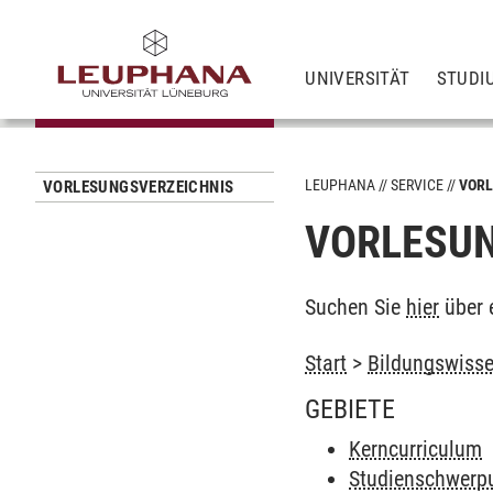
UNIVERSITÄT
STUDI
LEUPHANA
SERVICE
VORL
VORLESUNGSVERZEICHNIS
VORLESUN
Suchen Sie
hier
über 
Start
>
Bildungswisse
GEBIETE
Kerncurriculum
Studienschwerpu