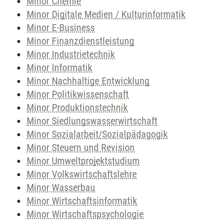
Minor Chemie
Minor Digitale Medien / Kulturinformatik
Minor E-Business
Minor Finanzdienstleistung
Minor Industrietechnik
Minor Informatik
Minor Nachhaltige Entwicklung
Minor Politikwissenschaft
Minor Produktionstechnik
Minor Siedlungswasserwirtschaft
Minor Sozialarbeit/Sozialpädagogik
Minor Steuern und Revision
Minor Umweltprojektstudium
Minor Volkswirtschaftslehre
Minor Wasserbau
Minor Wirtschaftsinformatik
Minor Wirtschaftspsychologie