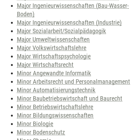
Major Ingenieurwissenschaften (Bau-Wasser-
Boden)
Major Ingenieurwissenschaften (Industrie)
Major Sozialarbeit/Sozialpädagogik
Major Umweltwissenschaften
Major Volkswirtschaftslehre
Major Wirtschaftspsychologie
Major Wirtschaftsrecht
Minor Angewandte Informatik
Minor Arbeitsrecht und Personalmanagement
Minor Automatisierungstechnik
Minor Baubetriebswirtschaft und Baurecht
Minor Betriebswirtschaftslehre
Minor Bildungswissenschaften
Minor Biologie
Minor Bodenschutz