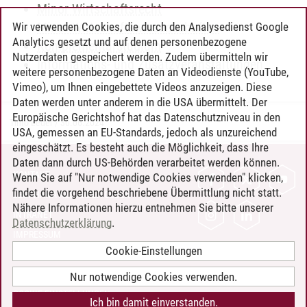
Minor Wirtschaftsrecht
Minor Wirtschaftswissenschaften
Wir verwenden Cookies, die durch den Analysedienst Google
Analytics gesetzt und auf denen personenbezogene
Komplementärstudium
Nutzerdaten gespeichert werden. Zudem übermitteln wir
Informations- und Zusatzveranstaltungen
weitere personenbezogene Daten an Videodienste (YouTube,
Vimeo), um Ihnen eingebettete Videos anzuzeigen. Diese
Daten werden unter anderem in die USA übermittelt. Der
Europäische Gerichtshof hat das Datenschutzniveau in den
Timo Leder
/
30.06.2024
USA, gemessen an EU-Standards, jedoch als unzureichend
eingeschätzt. Es besteht auch die Möglichkeit, dass Ihre
Daten dann durch US-Behörden verarbeitet werden können.
KONTAKT
Wenn Sie auf "Nur notwendige Cookies verwenden" klicken,
findet die vorgehend beschriebene Übermittlung nicht statt.
LEUPHANA ALS ARBEITGEBER
Nähere Informationen hierzu entnehmen Sie bitte unserer
INTRANET
Datenschutzerklärung
.
IMPRESSUM
Cookie-Einstellungen
DATENSCHUTZ
BARRIEREFREIHEIT
Nur notwendige Cookies verwenden.
COOKIE-EINSTELLUNGEN
Ich bin damit einverstanden.