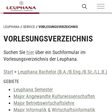
LEUPHANA
SERVICE
VORLESUNGSVERZEICHNIS
VORLESUNGSVERZEICHNIS
Suchen Sie
hier
über ein Suchformular im
Vorlesungsverzeichnis der Leuphana.
Start
>
Leuphana Bachelor (B.A./B.Eng./B.Sc./LL.B.)
GEBIETE
Leuphana Semester
Major Angewandte Kulturwissenschaften
Major Betriebswirtschaftslehre
Major Informatik & Wirtschaftsinformatik