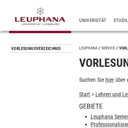
UNIVERSITÄT
STUDI
LEUPHANA
SERVICE
VORL
VORLESUNGSVERZEICHNIS
VORLESUN
Suchen Sie
hier
über 
Start
>
Lehren und Le
GEBIETE
Leuphana Semes
Professionalisi