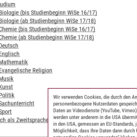
tudium
Biologie (bis Studienbeginn WiSe 16/17)
 Biologie (ab Studienbeginn WiSe 17/18)
 Chemie (bis Studienbeginn WiSe 16/17)
 Chemie (ab Studienbeginn WiSe 17/18)
 Deutsch
Englisch
 Mathematik
Evangelische Religion
 Musik
 Kunst
Politik
Wir verwenden Cookies, die durch den An
Sachunterricht
personenbezogene Nutzerdaten gespeich
Daten an Videodienste (YouTube, Vimeo),
Sport
werden unter anderem in die USA übermit
tsch als Zweitsprache
in den USA, gemessen an EU-Standards, j
Möglichkeit, dass Ihre Daten dann durch