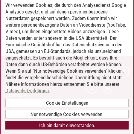
Wahlbereich (Elective)
Wir verwenden Cookies, die durch den Analysedienst Google
Analytics gesetzt und auf denen personenbezogene
Komplementärstudium
Nutzerdaten gespeichert werden. Zudem übermitteln wir
Masterforum/Master-Arbeit
weitere personenbezogene Daten an Videodienste (YouTube,
Vimeo), um Ihnen eingebettete Videos anzuzeigen. Diese
Daten werden unter anderem in die USA übermittelt. Der
Europäische Gerichtshof hat das Datenschutzniveau in den
Timo Leder
/
30.06.2024
USA, gemessen an EU-Standards, jedoch als unzureichend
eingeschätzt. Es besteht auch die Möglichkeit, dass Ihre
Daten dann durch US-Behörden verarbeitet werden können.
KONTAKT
Wenn Sie auf "Nur notwendige Cookies verwenden" klicken,
findet die vorgehend beschriebene Übermittlung nicht statt.
LEUPHANA ALS ARBEITGEBER
Nähere Informationen hierzu entnehmen Sie bitte unserer
INTRANET
Datenschutzerklärung
.
IMPRESSUM
Cookie-Einstellungen
DATENSCHUTZ
BARRIEREFREIHEIT
Nur notwendige Cookies verwenden.
COOKIE-EINSTELLUNGEN
Ich bin damit einverstanden.