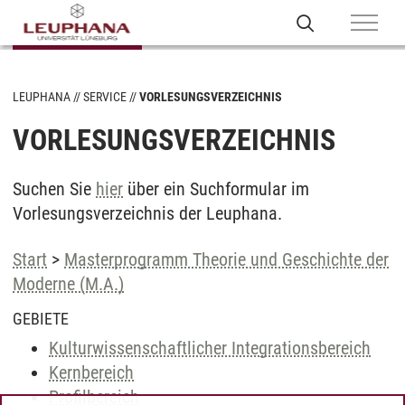
LEUPHANA
SERVICE
VORLESUNGSVERZEICHNIS
VORLESUNGSVERZEICHNIS
Suchen Sie
hier
über ein Suchformular im
Vorlesungsverzeichnis der Leuphana.
Start
>
Masterprogramm Theorie und Geschichte der
Moderne (M.A.)
GEBIETE
Kulturwissenschaftlicher Integrationsbereich
Kernbereich
Profilbereich