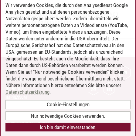
Vertiefung: Medienkultur und Kommunikation
Wir verwenden Cookies, die durch den Analysedienst Google
Analytics gesetzt und auf denen personenbezogene
Masterforum und Forschungsperspektiven
Nutzerdaten gespeichert werden. Zudem übermitteln wir
Komplementärstudium
weitere personenbezogene Daten an Videodienste (YouTube,
Vimeo), um Ihnen eingebettete Videos anzuzeigen. Diese
Daten werden unter anderem in die USA übermittelt. Der
Europäische Gerichtshof hat das Datenschutzniveau in den
Timo Leder
/
30.06.2024
USA, gemessen an EU-Standards, jedoch als unzureichend
eingeschätzt. Es besteht auch die Möglichkeit, dass Ihre
Daten dann durch US-Behörden verarbeitet werden können.
KONTAKT
Wenn Sie auf "Nur notwendige Cookies verwenden" klicken,
findet die vorgehend beschriebene Übermittlung nicht statt.
LEUPHANA ALS ARBEITGEBER
Nähere Informationen hierzu entnehmen Sie bitte unserer
INTRANET
Datenschutzerklärung
.
IMPRESSUM
Cookie-Einstellungen
DATENSCHUTZ
BARRIEREFREIHEIT
Nur notwendige Cookies verwenden.
COOKIE-EINSTELLUNGEN
Ich bin damit einverstanden.