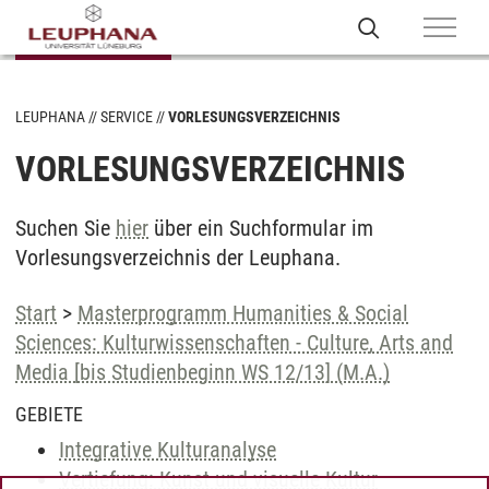
LEUPHANA
SERVICE
VORLESUNGSVERZEICHNIS
VORLESUNGSVERZEICHNIS
Suchen Sie
hier
über ein Suchformular im
Vorlesungsverzeichnis der Leuphana.
Start
>
Masterprogramm Humanities & Social
Sciences: Kulturwissenschaften - Culture, Arts and
Media [bis Studienbeginn WS 12/13] (M.A.)
GEBIETE
Integrative Kulturanalyse
Vertiefung: Kunst und visuelle Kultur