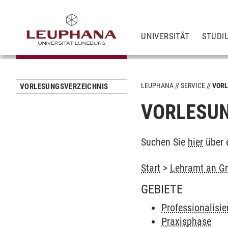
UNIVERSITÄT
STUDI
LEUPHANA
SERVICE
VORL
VORLESUNGSVERZEICHNIS
VORLESUN
Suchen Sie
hier
über 
Start
>
Lehramt an Gr
GEBIETE
Professionalisi
Praxisphase