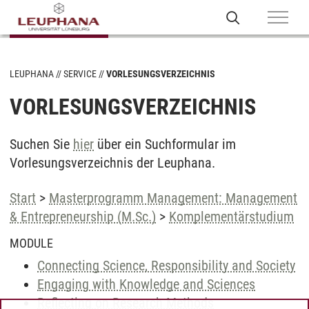
LEUPHANA
SERVICE
VORLESUNGSVERZEICHNIS
VORLESUNGSVERZEICHNIS
Suchen Sie
hier
über ein Suchformular im
Vorlesungsverzeichnis der Leuphana.
Start
>
Masterprogramm Management: Management
& Entrepreneurship (M.Sc.)
>
Komplementärstudium
MODULE
Connecting Science, Responsibility and Society
Engaging with Knowledge and Sciences
Reflecting on Research Methods