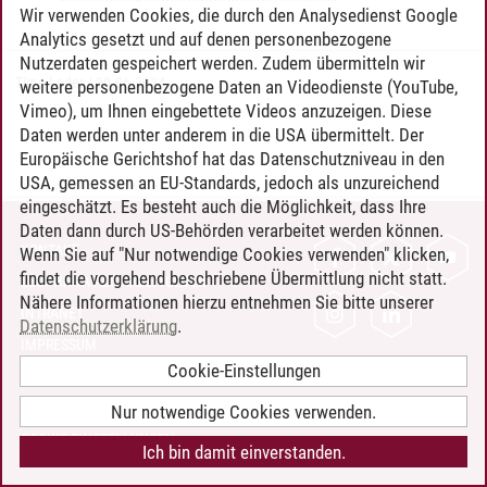
Wir verwenden Cookies, die durch den Analysedienst Google
Analytics gesetzt und auf denen personenbezogene
Nutzerdaten gespeichert werden. Zudem übermitteln wir
Timo Leder
/
30.06.2024
weitere personenbezogene Daten an Videodienste (YouTube,
Vimeo), um Ihnen eingebettete Videos anzuzeigen. Diese
Daten werden unter anderem in die USA übermittelt. Der
Europäische Gerichtshof hat das Datenschutzniveau in den
USA, gemessen an EU-Standards, jedoch als unzureichend
eingeschätzt. Es besteht auch die Möglichkeit, dass Ihre
Daten dann durch US-Behörden verarbeitet werden können.
KONTAKT
Wenn Sie auf "Nur notwendige Cookies verwenden" klicken,
findet die vorgehend beschriebene Übermittlung nicht statt.
LEUPHANA ALS ARBEITGEBER
Nähere Informationen hierzu entnehmen Sie bitte unserer
INTRANET
Datenschutzerklärung
.
IMPRESSUM
Cookie-Einstellungen
DATENSCHUTZ
BARRIEREFREIHEIT
Nur notwendige Cookies verwenden.
COOKIE-EINSTELLUNGEN
Ich bin damit einverstanden.