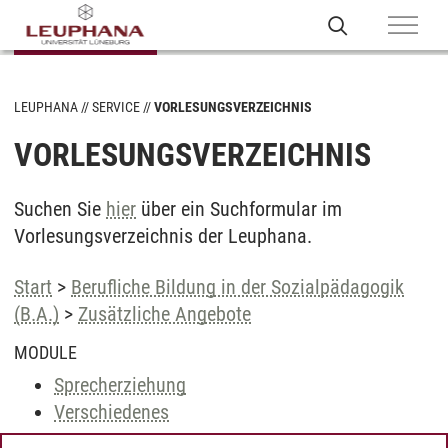
LEUPHANA
SERVICE
VORLESUNGSVERZEICHNIS
VORLESUNGSVERZEICHNIS
Suchen Sie
hier
über ein Suchformular im
Vorlesungsverzeichnis der Leuphana.
Start
>
Berufliche Bildung in der Sozialpädagogik
(B.A.)
>
Zusätzliche Angebote
MODULE
Sprecherziehung
Verschiedenes