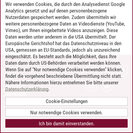
Wir verwenden Cookies, die durch den Analysedienst Google
Analytics gesetzt und auf denen personenbezogene
Timo Leder
/
30.06.2024
Nutzerdaten gespeichert werden. Zudem übermitteln wir
weitere personenbezogene Daten an Videodienste (YouTube,
Vimeo), um Ihnen eingebettete Videos anzuzeigen. Diese
Daten werden unter anderem in die USA übermittelt. Der
Europäische Gerichtshof hat das Datenschutzniveau in den
USA, gemessen an EU-Standards, jedoch als unzureichend
eingeschätzt. Es besteht auch die Möglichkeit, dass Ihre
Daten dann durch US-Behörden verarbeitet werden können.
KONTAKT
Wenn Sie auf "Nur notwendige Cookies verwenden" klicken,
findet die vorgehend beschriebene Übermittlung nicht statt.
LEUPHANA ALS ARBEITGEBER
Nähere Informationen hierzu entnehmen Sie bitte unserer
INTRANET
Datenschutzerklärung
.
IMPRESSUM
Cookie-Einstellungen
DATENSCHUTZ
BARRIEREFREIHEIT
Nur notwendige Cookies verwenden.
COOKIE-EINSTELLUNGEN
Ich bin damit einverstanden.