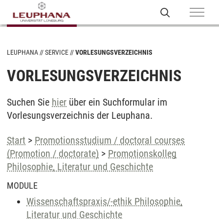
LEUPHANA
SERVICE
VORLESUNGSVERZEICHNIS
VORLESUNGSVERZEICHNIS
Suchen Sie
hier
über ein Suchformular im
Vorlesungsverzeichnis der Leuphana.
Start
>
Promotionsstudium / doctoral courses
(Promotion / doctorate)
>
Promotionskolleg
Philosophie, Literatur und Geschichte
MODULE
Wissenschaftspraxis/-ethik Philosophie,
Literatur und Geschichte