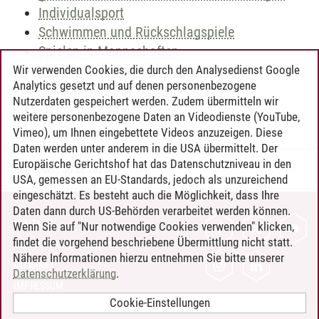
Individualsport
Schwimmen und Rückschlagspiele
Spielen in Mannschaften
Theorie der Lern- und Erfahrungsfelder
Wir verwenden Cookies, die durch den Analysedienst Google
Analytics gesetzt und auf denen personenbezogene
Theorien der Bewegung
Nutzerdaten gespeichert werden. Zudem übermitteln wir
Zusätzliche Angebote
weitere personenbezogene Daten an Videodienste (YouTube,
Vimeo), um Ihnen eingebettete Videos anzuzeigen. Diese
Daten werden unter anderem in die USA übermittelt. Der
Europäische Gerichtshof hat das Datenschutzniveau in den
Timo Leder
/
30.06.2024
USA, gemessen an EU-Standards, jedoch als unzureichend
eingeschätzt. Es besteht auch die Möglichkeit, dass Ihre
Daten dann durch US-Behörden verarbeitet werden können.
KONTAKT
Wenn Sie auf "Nur notwendige Cookies verwenden" klicken,
findet die vorgehend beschriebene Übermittlung nicht statt.
LEUPHANA ALS ARBEITGEBER
Nähere Informationen hierzu entnehmen Sie bitte unserer
INTRANET
Datenschutzerklärung
.
IMPRESSUM
Cookie-Einstellungen
DATENSCHUTZ