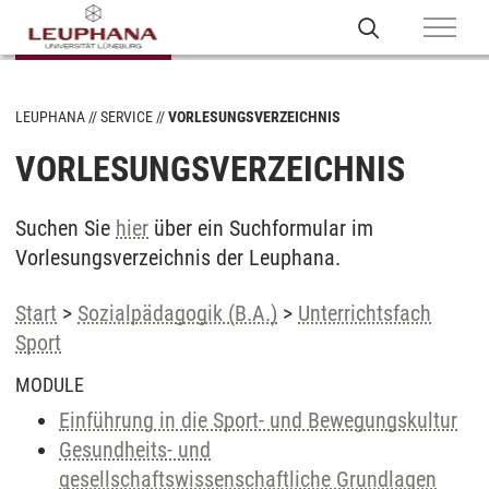
LEUPHANA
SERVICE
VORLESUNGSVERZEICHNIS
VORLESUNGSVERZEICHNIS
Suchen Sie
hier
über ein Suchformular im
Vorlesungsverzeichnis der Leuphana.
Start
>
Sozialpädagogik (B.A.)
>
Unterrichtsfach
Sport
MODULE
Einführung in die Sport- und Bewegungskultur
Gesundheits- und
gesellschaftswissenschaftliche Grundlagen